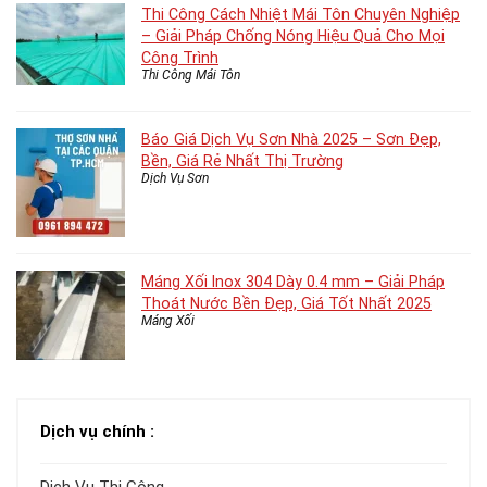
Thi Công Cách Nhiệt Mái Tôn Chuyên Nghiệp
– Giải Pháp Chống Nóng Hiệu Quả Cho Mọi
Công Trình
Thi Công Mái Tôn
Báo Giá Dịch Vụ Sơn Nhà 2025 – Sơn Đẹp,
Bền, Giá Rẻ Nhất Thị Trường
Dịch Vụ Sơn
Máng Xối Inox 304 Dày 0.4 mm – Giải Pháp
Thoát Nước Bền Đẹp, Giá Tốt Nhất 2025
Máng Xối
Dịch vụ chính :