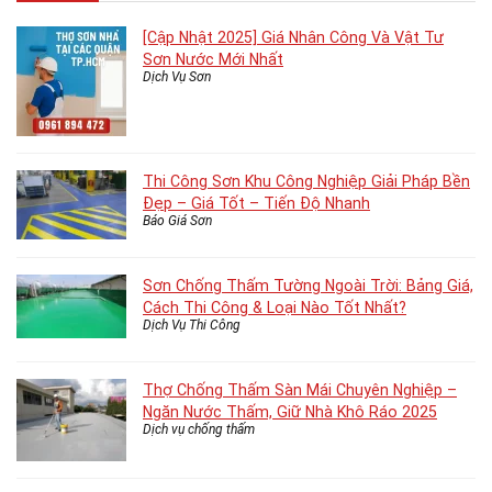
[Cập Nhật 2025] Giá Nhân Công Và Vật Tư
Sơn Nước Mới Nhất
Dịch Vụ Sơn
Thi Công Sơn Khu Công Nghiệp Giải Pháp Bền
Đẹp – Giá Tốt – Tiến Độ Nhanh
Báo Giá Sơn
Sơn Chống Thấm Tường Ngoài Trời: Bảng Giá,
Cách Thi Công & Loại Nào Tốt Nhất?
Dịch Vụ Thi Công
Thợ Chống Thấm Sàn Mái Chuyên Nghiệp –
Ngăn Nước Thấm, Giữ Nhà Khô Ráo 2025
Dịch vụ chống thấm