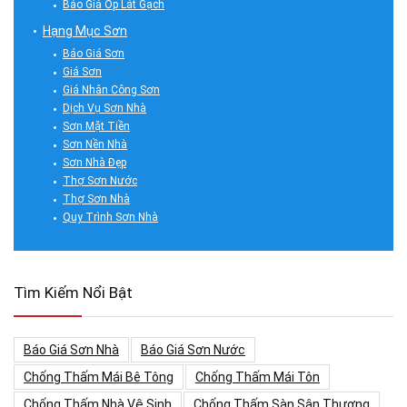
Báo Giá Ốp Lát Gạch
Hạng Mục Sơn
Báo Giá Sơn
Giá Sơn
Giá Nhân Công Sơn
Dịch Vụ Sơn Nhà
Sơn Mặt Tiền
Sơn Nền Nhà
Sơn Nhà Đẹp
Thợ Sơn Nước
Thợ Sơn Nhà
Quy Trình Sơn Nhà
Tìm Kiếm Nổi Bật
Báo Giá Sơn Nhà
Báo Giá Sơn Nước
Chống Thấm Mái Bê Tông
Chống Thấm Mái Tôn
Chống Thấm Nhà Vệ Sinh
Chống Thấm Sàn Sân Thượng