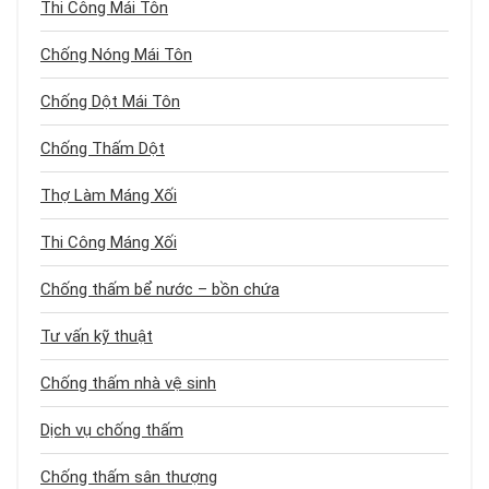
Thi Công Mái Tôn
Chống Nóng Mái Tôn
Chống Dột Mái Tôn
Chống Thấm Dột
Thợ Làm Máng Xối
Thi Công Máng Xối
Chống thấm bể nước – bồn chứa
Tư vấn kỹ thuật
Chống thấm nhà vệ sinh
Dịch vụ chống thấm
Chống thấm sân thượng