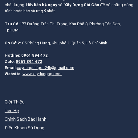
chất lượng. Hãy
liên hệ ngay
với
Xây Dựng Sài Gòn
để có những công
trình hoàn hảo và ưng ý nhất.
Trụ Sở:
177 Đường Trần Thị Trọng, Khu Phố 8, Phường Tân Sơn,
TpHCM
Cơ Sở 2:
05 Phùng Hưng, Khu phố 1, Quận 5, Hồ Chí Minh
Hotline:
0961 894 472
Zalo:
0961 894 472
Email:
xaydungsaigon24h@gmail.com
Website:
www.xaydungsg.com
Giới Thiệu
Liên Hệ
Chính Sách Bảo Hành
Điều Khoản Sử Dụng