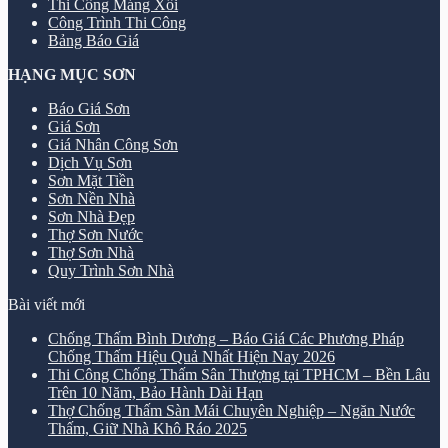
Thi Công Máng Xối
Công Trình Thi Công
Bảng Báo Giá
HẠNG MỤC SƠN
Báo Giá Sơn
Giá Sơn
Giá Nhân Công Sơn
Dịch Vụ Sơn
Sơn Mặt Tiền
Sơn Nền Nhà
Sơn Nhà Đẹp
Thợ Sơn Nước
Thợ Sơn Nhà
Quy Trình Sơn Nhà
Bài viết mới
Chống Thấm Bình Dương – Báo Giá Các Phương Pháp
Chống Thấm Hiệu Quả Nhất Hiện Nay 2026
Thi Công Chống Thấm Sân Thượng tại TPHCM – Bền Lâu
Trên 10 Năm, Bảo Hành Dài Hạn
Thợ Chống Thấm Sàn Mái Chuyên Nghiệp – Ngăn Nước
Thấm, Giữ Nhà Khô Ráo 2025