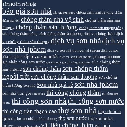
Tìm Kiếm Nổi Bật
báo giá sơn nhà
chống thấm mái bê tông
báo giá sơn nước
chống
chống thấm nhà vệ sinh
chống thấm sàn sân
thấm mái tôn
chống thấm sân thượng
thượng
chống thấm sân thượng bằng
dịch
sika
chống thấm tường
cách chống thấm sân thượng
dịch vụ chống thấm
dịch vụ sơn nhà
dịch vụ
vụ chống thấm sân thượng
sơn nhà tphcm
dịch vụ sơn nhà trọn gói tại tphcm
dịch vụ sơn
dịch vụ sơn nước
nhà tại tphcm
giá công sơn nước
dịch vụ sơn nước tphcm
giá nhân công sơn nước
sika chống thấm
giá sơn nhà
giá thi công sơn nước
sơn chống thấm
sơn chống thấm
sân thượng
ngoài trời
sơn chống thấm sân thượng
sơn chống
sơn nhà tphcm
Sơn nhà giá rẻ
thấm tường
sơn nhà
thi công chống thấm
sơn nhà trọn gói
sơn tường
thi công sơn
thi công sơn nhà
thi công sơn nước
epoxy
thợ sơn nhà
thi công trần thạch cao
thợ sơn nhà
thợ sơn nước
tphcm
thợ sơn nước
thợ sơn nhà tại bình dương
vật liệu chống thấm
vật liệu
tphcm
trần thạch cao đẹp