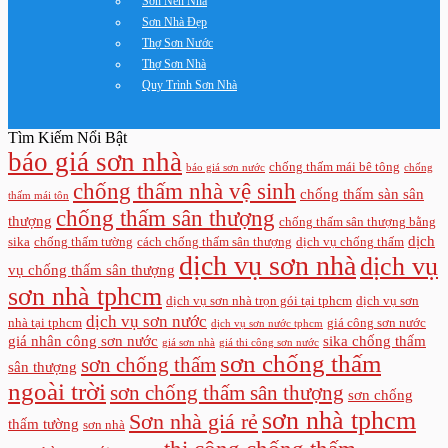
Sơn Nền Nhà
Sơn Nhà Đẹp
Thợ Sơn Nước
Thợ Sơn Nhà
Quy Trình Sơn Nhà
Tìm Kiếm Nổi Bật
báo giá sơn nhà
chống thấm mái bê tông
báo giá sơn nước
chống
chống thấm nhà vệ sinh
chống thấm sàn sân
thấm mái tôn
chống thấm sân thượng
thượng
chống thấm sân thượng bằng
dịch
sika
chống thấm tường
cách chống thấm sân thượng
dịch vụ chống thấm
dịch vụ sơn nhà
dịch vụ
vụ chống thấm sân thượng
sơn nhà tphcm
dịch vụ sơn nhà trọn gói tại tphcm
dịch vụ sơn
dịch vụ sơn nước
nhà tại tphcm
giá công sơn nước
dịch vụ sơn nước tphcm
giá nhân công sơn nước
sika chống thấm
giá sơn nhà
giá thi công sơn nước
sơn chống thấm
sơn chống thấm
sân thượng
ngoài trời
sơn chống thấm sân thượng
sơn chống
sơn nhà tphcm
Sơn nhà giá rẻ
thấm tường
sơn nhà