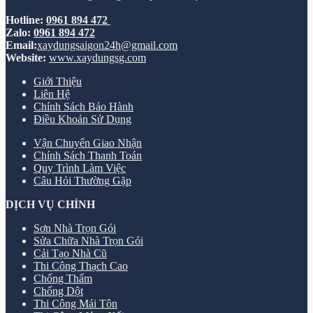
Hotline:
0961 894 472
Zalo:
0961 894 472
Email:
xaydungsaigon24h@gmail.com
Website:
www.xaydungsg.com
Giới Thiệu
Liên Hệ
Chính Sách Bảo Hành
Điều Khoản Sử Dụng
Vận Chuyển Giao Nhận
Chính Sách Thanh Toán
Quy Trình Làm Việc
Câu Hỏi Thường Gặp
DỊCH VỤ CHÍNH
Sơn Nhà Trọn Gói
Sửa Chữa Nhà Trọn Gói
Cải Tạo Nhà Cũ
Thi Công Thạch Cao
Chống Thấm
Chống Dột
Thi Công Mái Tôn