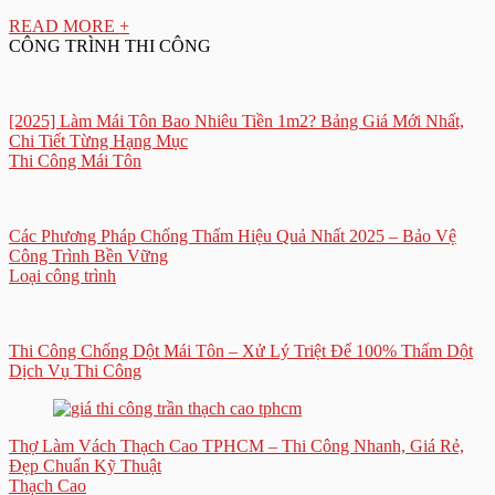
READ MORE +
CÔNG TRÌNH THI CÔNG
[2025] Làm Mái Tôn Bao Nhiêu Tiền 1m2? Bảng Giá Mới Nhất,
Chi Tiết Từng Hạng Mục
Thi Công Mái Tôn
Các Phương Pháp Chống Thấm Hiệu Quả Nhất 2025 – Bảo Vệ
Công Trình Bền Vững
Loại công trình
Thi Công Chống Dột Mái Tôn – Xử Lý Triệt Để 100% Thấm Dột
Dịch Vụ Thi Công
Thợ Làm Vách Thạch Cao TPHCM – Thi Công Nhanh, Giá Rẻ,
Đẹp Chuẩn Kỹ Thuật
Thạch Cao