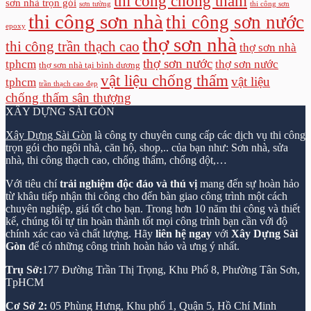
thi công chống thấm
sơn nhà trọn gói
sơn tường
thi công sơn
thi công sơn nhà
thi công sơn nước
epoxy
thợ sơn nhà
thi công trần thạch cao
thợ sơn nhà
thợ sơn nước
tphcm
thợ sơn nước
thợ sơn nhà tại bình dương
vật liệu chống thấm
vật liệu
tphcm
trần thạch cao đẹp
chống thấm sân thượng
XÂY DỰNG SÀI GÒN
Xây Dựng Sài Gòn
là công ty chuyên cung cấp các dịch vụ thi công
trọn gói cho ngôi nhà, căn hộ, shop,.. của bạn như: Sơn nhà, sửa
nhà, thi công thạch cao, chống thấm, chống dột,…
Với tiêu chí
trải nghiệm độc đáo và thú vị
mang đến sự hoàn hảo
từ khâu tiếp nhận thi công cho đến bàn giao công trình một cách
chuyên nghiệp, giá tốt cho bạn. Trong hơn 10 năm thi công và thiết
kế, chúng tôi tự tin hoàn thành tốt mọi công trình bạn cần với độ
chính xác cao và chất lượng. Hãy
liên hệ ngay
với
Xây Dựng Sài
Gòn
để có những công trình hoàn hảo và ưng ý nhất.
Trụ Sở:
177 Đường Trần Thị Trọng, Khu Phố 8, Phường Tân Sơn,
TpHCM
Cơ Sở 2:
05 Phùng Hưng, Khu phố 1, Quận 5, Hồ Chí Minh