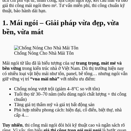
tích chi phí vật tư, nhân công, lựa chọn ngói lợp, kết cấu mái và báo
giá thi công mái ngói theo m². Tư vấn miễn phí, thi công chuẩn kỹ
thuật, bảo hành dài hạn.
1. Mái ngói – Giải pháp vừa đẹp, vừa
bền, vừa mát
Chống Nóng Cho Nhà Mái Tôn
Mái ngói từ lâu đã là biểu tượng của sự
trang trọng, mát mẻ và
bền vững
trong kiến trúc nhà ở Việt Nam. Dù thị trường hiện nay
có nhiều loại vật liệu mái như tôn, panel, bê tông… nhưng ngói vẫn
giữ vững vị trí
“vua mái nhà”
với nhiều ưu điểm:
Chống nóng vượt trội (giảm 4–8°C so với tôn)
Tuổi thọ từ 30–70 năm (nếu dùng ngói chất lượng + thi công
chuẩn)
Tăng giá trị thẩm mỹ và giá trị bất động sản
Phù hợp nhiều phong cách: hiện đại, cổ điển, biệt thự, nhà
cấp 4…
Tuy nhiên
, thi công mái ngói đòi hỏi kỹ thuật cao và ngân sách rõ
ràng. Vì vậy, tìm hiểu
giá thi công trọn gói mái ngói
là bước quan