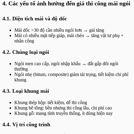
4. Các yếu tố ảnh hưởng đến giá thi công mái ngói
4.1. Diện tích mái và độ dốc
Mái dốc >30 độ cần nhiều ngói hơn → giá tăng
Mái có nhiều mặt tiếp giáp, mái chéo → tăng vật tư phụ +
nhân công
4.2. Chủng loại ngói
Ngói men cao cấp, ngói nhập khẩu → đắt gấp đôi ngói
thường
Ngói nhẹ (bitum, composite) giảm tải trọng, tiết kiệm chi phí
khung
4.3. Loại khung mái
Khung thép hộp: tiết kiệm, dễ thi công
Khung bê tông: bền nhưng thi công lâu, chi phí cao
Khung gỗ: mang tính truyền thống, ít dùng hiện nay
4.4. Vị trí công trình