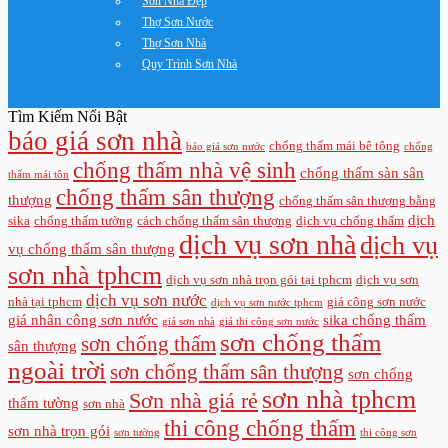
Sơn Nhà Đẹp
Thợ Sơn Nước
Thợ Sơn Nhà
Quy Trình Sơn Nhà
Tìm Kiếm Nổi Bật
báo giá sơn nhà
chống thấm mái bê tông
báo giá sơn nước
chống
chống thấm nhà vệ sinh
chống thấm sàn sân
thấm mái tôn
chống thấm sân thượng
thượng
chống thấm sân thượng bằng
dịch
sika
chống thấm tường
cách chống thấm sân thượng
dịch vụ chống thấm
dịch vụ sơn nhà
dịch vụ
vụ chống thấm sân thượng
sơn nhà tphcm
dịch vụ sơn nhà trọn gói tại tphcm
dịch vụ sơn
dịch vụ sơn nước
nhà tại tphcm
giá công sơn nước
dịch vụ sơn nước tphcm
giá nhân công sơn nước
sika chống thấm
giá sơn nhà
giá thi công sơn nước
sơn chống thấm
sơn chống thấm
sân thượng
ngoài trời
sơn chống thấm sân thượng
sơn chống
sơn nhà tphcm
Sơn nhà giá rẻ
thấm tường
sơn nhà
thi công chống thấm
sơn nhà trọn gói
sơn tường
thi công sơn