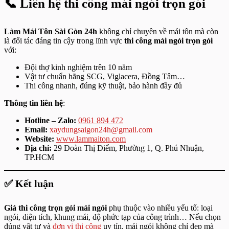
📞 Liên hệ thi công mái ngói trọn gói
Làm Mái Tôn Sài Gòn 24h
không chỉ chuyên về mái tôn mà còn
là đối tác đáng tin cậy trong lĩnh vực
thi công mái ngói trọn gói
với:
Đội thợ kinh nghiệm trên 10 năm
Vật tư chuẩn hãng SCG, Viglacera, Đồng Tâm…
Thi công nhanh, đúng kỹ thuật, bảo hành đầy đủ
Thông tin liên hệ
:
Hotline – Zalo:
0961 894 472
Email:
xaydungsaigon24h@gmail.com
Website:
www.lammaiton.com
Địa chỉ:
29 Đoàn Thị Điểm, Phường 1, Q. Phú Nhuận,
TP.HCM
✅ Kết luận
Giá thi công trọn gói mái ngói
phụ thuộc vào nhiều yếu tố: loại
ngói, diện tích, khung mái, độ phức tạp của công trình… Nếu chọn
đúng vật tư và
đơn vị thi công
uy tín, mái ngói không chỉ đẹp mà