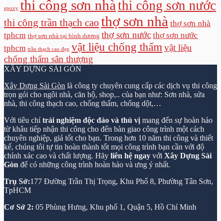
thi công sơn nhà
thi công sơn nước
epoxy
thợ sơn nhà
thi công trần thạch cao
thợ sơn nhà
thợ sơn nước
tphcm
thợ sơn nước
thợ sơn nhà tại bình dương
vật liệu chống thấm
vật liệu
tphcm
trần thạch cao đẹp
chống thấm sân thượng
XÂY DỰNG SÀI GÒN
Xây Dựng Sài Gòn
là công ty chuyên cung cấp các dịch vụ thi công
trọn gói cho ngôi nhà, căn hộ, shop,.. của bạn như: Sơn nhà, sửa
nhà, thi công thạch cao, chống thấm, chống dột,…
Với tiêu chí
trải nghiệm độc đáo và thú vị
mang đến sự hoàn hảo
từ khâu tiếp nhận thi công cho đến bàn giao công trình một cách
chuyên nghiệp, giá tốt cho bạn. Trong hơn 10 năm thi công và thiết
kế, chúng tôi tự tin hoàn thành tốt mọi công trình bạn cần với độ
chính xác cao và chất lượng. Hãy
liên hệ ngay
với
Xây Dựng Sài
Gòn
để có những công trình hoàn hảo và ưng ý nhất.
Trụ Sở:
177 Đường Trần Thị Trọng, Khu Phố 8, Phường Tân Sơn,
TpHCM
Cơ Sở 2:
05 Phùng Hưng, Khu phố 1, Quận 5, Hồ Chí Minh