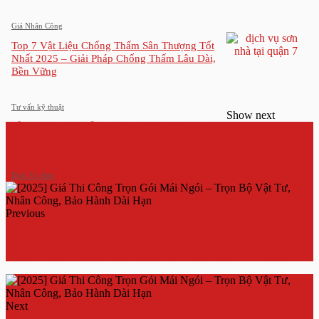
Giá Nhân Công
Top 7 Vật Liệu Chống Thấm Sân Thượng Tốt
Nhất 2025 – Giải Pháp Chống Thấm Lâu Dài,
Bền Vững
Tư vấn kỹ thuật
Show next
【Cập Nhật 2025】Giá Nhân Công Sơn Bả
Tường Mới Nhất – Thi Công Đẹp, Giá Rẻ
Dịch Vụ Sơn
Previous
Thi Công Chống Thấm Nhà Vệ Sinh Đúng Chuẩn – Bí
Quyết Ngăn Thấm Triệt Để, Bền Lâu Trên 10 Năm
Next