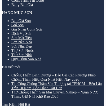
Công Trình Thi Công
Bảng Báo Giá
HẠNG MỤC SƠN
Báo Giá Sơn
Giá Sơn
Giá Nhân Công Sơn
Dịch Vụ Sơn
Sơn Mặt Tiền
Sơn Nền Nhà
Sơn Nhà Đẹp
Thợ Sơn Nước
Thợ Sơn Nhà
Quy Trình Sơn Nhà
Bài viết mới
Chống Thấm Bình Dương – Báo Giá Các Phương Pháp
Chống Thấm Hiệu Quả Nhất Hiện Nay 2026
Thi Công Chống Thấm Sân Thượng tại TPHCM – Bền Lâu
Trên 10 Năm, Bảo Hành Dài Hạn
Thợ Chống Thấm Sàn Mái Chuyên Nghiệp – Ngăn Nước
Thấm, Giữ Nhà Khô Ráo 2025
Tìm Kiếm Nổi Bật