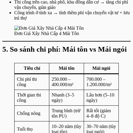
Thi công trên cao, nhà phố, khu đông dân cư → tăng chi phí
vận chuyển, giàn giáo
Công trình ở tỉnh xa → tính thêm phí vận chuyển vật tư + lưu
trú thợ
Đơn Giá Xây Nhà Cấp 4 Mái Tôn
5. So sánh chi phí: Mái tôn vs Mái ngói
Tiêu chí
Mái tôn
Mái ngói
Chi phí thi
250.000 –
700.000 –
công
400.000/m²
1.200.000/m²
Thời gian thi
Nhanh (3–5
Lâu hơn (5–10
công
ngày)
ngày)
Trung bình (trừ
Rất tốt (giảm
Chống nóng
tôn PU)
4–8 độ C)
10–20 năm (tùy
30–70 năm (tùy
Tuổi thọ
loại tôn)
loại ngói)