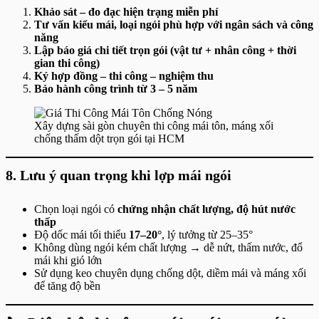
Khảo sát – đo đạc hiện trạng miễn phí
Tư vấn kiểu mái, loại ngói phù hợp với ngân sách và công
năng
Lập báo giá chi tiết trọn gói (vật tư + nhân công + thời
gian thi công)
Ký hợp đồng – thi công – nghiệm thu
Bảo hành công trình từ 3 – 5 năm
Xây dựng sài gòn chuyên thi công mái tôn, máng xối
chống thấm dột trọn gói tại HCM
8. Lưu ý quan trọng khi lợp mái ngói
Chọn loại ngói có
chứng nhận chất lượng, độ hút nước
thấp
Độ dốc mái tối thiểu
17–20°
, lý tưởng từ 25–35°
Không dùng ngói kém chất lượng → dễ nứt, thấm nước, đổ
mái khi gió lớn
Sử dụng keo chuyên dụng chống dột, diềm mái và máng xối
để tăng độ bền