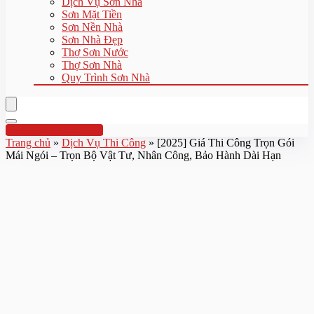
Dịch Vụ Sơn Nhà
Sơn Mặt Tiền
Sơn Nền Nhà
Sơn Nhà Đẹp
Thợ Sơn Nước
Thợ Sơn Nhà
Quy Trình Sơn Nhà
Hotline:0961 894 472
Trang chủ
»
Dịch Vụ Thi Công
»
[2025] Giá Thi Công Trọn Gói
Mái Ngói – Trọn Bộ Vật Tư, Nhân Công, Bảo Hành Dài Hạn