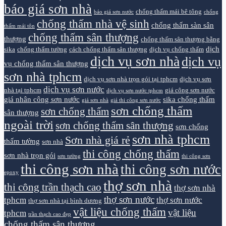
báo giá sơn nhà
chống thấm mái bê tông
báo giá sơn nước
chống
chống thấm nhà vệ sinh
chống thấm sàn sân
thấm mái tôn
chống thấm sân thượng
thượng
chống thấm sân thượng bằng
dịch
sika
chống thấm tường
cách chống thấm sân thượng
dịch vụ chống thấm
dịch vụ sơn nhà
dịch vụ
vụ chống thấm sân thượng
sơn nhà tphcm
dịch vụ sơn nhà trọn gói tại tphcm
dịch vụ sơn
dịch vụ sơn nước
nhà tại tphcm
giá công sơn nước
dịch vụ sơn nước tphcm
giá nhân công sơn nước
sika chống thấm
giá sơn nhà
giá thi công sơn nước
sơn chống thấm
sơn chống thấm
sân thượng
ngoài trời
sơn chống thấm sân thượng
sơn chống
sơn nhà tphcm
Sơn nhà giá rẻ
thấm tường
sơn nhà
thi công chống thấm
sơn nhà trọn gói
sơn tường
thi công sơn
thi công sơn nhà
thi công sơn nước
epoxy
thợ sơn nhà
thi công trần thạch cao
thợ sơn nhà
thợ sơn nước
tphcm
thợ sơn nước
thợ sơn nhà tại bình dương
vật liệu chống thấm
vật liệu
tphcm
trần thạch cao đẹp
chống thấm sân thượng