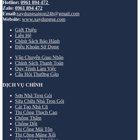
Hotline:
0961 894 472
Zalo:
0961 894 472
Email:
xaydungsaigon24h@gmail.com
Website:
www.xaydungsg.com
Giới Thiệu
Liên Hệ
Chính Sách Bảo Hành
Điều Khoản Sử Dụng
Vận Chuyển Giao Nhận
Chính Sách Thanh Toán
Quy Trình Làm Việc
Câu Hỏi Thường Gặp
DỊCH VỤ CHÍNH
Sơn Nhà Trọn Gói
Sửa Chữa Nhà Trọn Gói
Cải Tạo Nhà Cũ
Thi Công Thạch Cao
Chống Thấm
Chống Dột
Thi Công Mái Tôn
Thi Công Máng Xối