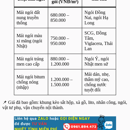
gói (VNĐ/m²)
Mái ngói đất
Ngói Đồng
680.000 –
nung truyền
Nai, ngói Hạ
850.000
thống
Long
SCG, Đồng
Mái ngói màu
750.000 –
Tâm,
xi măng (ngói
950.000
Viglacera, Thái
Nhật)
Lan
Mái ngói tráng
880.000 –
Ngói Ý, ngói
men cao cấp
1.200.000
Nhật men sứ
Mái dán, nhẹ,
Mái ngói bitum
1.200.000 –
thẩm mỹ cao,
chống nóng
1.500.000
chống nước
(nhập)
tuyệt đối
📌 Giá đã bao gồm: khung kèo sắt hộp, xà gồ, lito, nhân công, ngói,
vật tư phụ, vận chuyển nội thành.