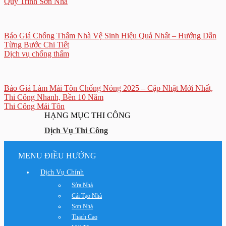
Quy Trình Sơn Nhà
Báo Giá Chống Thấm Nhà Vệ Sinh Hiệu Quả Nhất – Hướng Dẫn
Từng Bước Chi Tiết
Dịch vụ chống thấm
Báo Giá Làm Mái Tôn Chống Nóng 2025 – Cập Nhật Mới Nhất,
Thi Công Nhanh, Bền 10 Năm
Thi Công Mái Tôn
HẠNG MỤC THI CÔNG
Dịch Vụ Thi Công
MENU ĐIỀU HƯỚNG
Dịch Vụ Chính
Sửa Nhà
Cải Tạo Nhà
Sơn Nhà
Thạch Cao