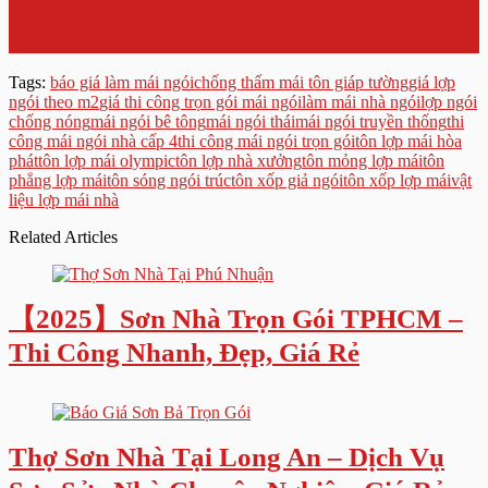
[2025] Hướng Dẫn Thi Công Lợp Mái Tôn Đúng
Chuẩn – Không Dột, Không Bung, Chống Nóng Tối Ưu
Tags:
báo giá làm mái ngói
chống thấm mái tôn giáp tường
giá lợp
ngói theo m2
giá thi công trọn gói mái ngói
làm mái nhà ngói
lợp ngói
chống nóng
mái ngói bê tông
mái ngói thái
mái ngói truyền thống
thi
công mái ngói nhà cấp 4
thi công mái ngói trọn gói
tôn lợp mái hòa
phát
tôn lợp mái olympic
tôn lợp nhà xưởng
tôn mỏng lợp mái
tôn
phẳng lợp mái
tôn sóng ngói trúc
tôn xốp giả ngói
tôn xốp lợp mái
vật
liệu lợp mái nhà
Related Articles
【2025】Sơn Nhà Trọn Gói TPHCM –
Thi Công Nhanh, Đẹp, Giá Rẻ
Thợ Sơn Nhà Tại Long An – Dịch Vụ