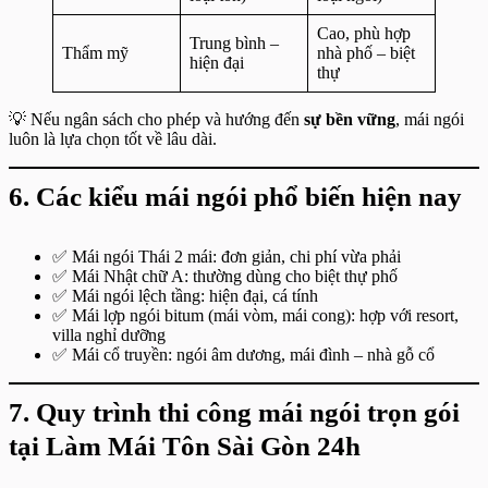
Cao, phù hợp
Trung bình –
Thẩm mỹ
nhà phố – biệt
hiện đại
thự
💡 Nếu ngân sách cho phép và hướng đến
sự bền vững
, mái ngói
luôn là lựa chọn tốt về lâu dài.
6. Các kiểu mái ngói phổ biến hiện nay
✅ Mái ngói Thái 2 mái: đơn giản, chi phí vừa phải
✅ Mái Nhật chữ A: thường dùng cho biệt thự phố
✅ Mái ngói lệch tầng: hiện đại, cá tính
✅ Mái lợp ngói bitum (mái vòm, mái cong): hợp với resort,
villa nghỉ dưỡng
✅ Mái cổ truyền: ngói âm dương, mái đình – nhà gỗ cổ
7. Quy trình thi công mái ngói trọn gói
tại Làm Mái Tôn Sài Gòn 24h