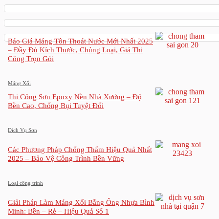
Báo Giá Máng Tôn Thoát Nước Mới Nhất 2025
– Đầy Đủ Kích Thước, Chủng Loại, Giá Thi
Công Trọn Gói
Máng Xối
Thi Công Sơn Epoxy Nền Nhà Xưởng – Độ
Bền Cao, Chống Bụi Tuyệt Đối
Dịch Vụ Sơn
Các Phương Pháp Chống Thấm Hiệu Quả Nhất
2025 – Bảo Vệ Công Trình Bền Vững
Loại công trình
Giải Pháp Làm Máng Xối Bằng Ống Nhựa Bình
Minh: Bền – Rẻ – Hiệu Quả Số 1