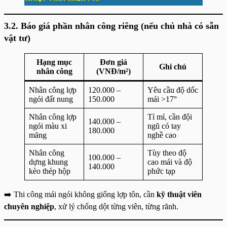
3.2. Báo giá phần nhân công riêng (nếu chủ nhà có sẵn
vật tư)
Hạng mục
Đơn giá
Ghi chú
nhân công
(VNĐ/m²)
Nhân công lợp
120.000 –
Yêu cầu độ dốc
ngói đất nung
150.000
mái >17°
Nhân công lợp
Tỉ mỉ, cần đội
140.000 –
ngói màu xi
ngũ có tay
180.000
măng
nghề cao
Nhân công
Tùy theo độ
100.000 –
dựng khung
cao mái và độ
140.000
kèo thép hộp
phức tạp
➡️ Thi công mái ngói không giống lợp tôn, cần
kỹ thuật viên
chuyên nghiệp
, xử lý chống dột từng viên, từng rãnh.