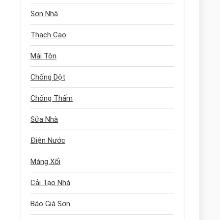
Sơn Nhà
Thạch Cao
Mái Tôn
Chống Dột
Chống Thấm
Sửa Nhà
Điện Nước
Máng Xối
Cải Tạo Nhà
Báo Giá Sơn