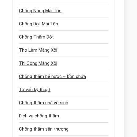
Chống Nóng Mái Tôn
Chống Dột Mái Tôn
Chống Thấm Dột
Thợ Làm Máng Xối
Thi Công Máng Xối
Chống thấm bể nước – bồn chứa
Tư vấn kỹ thuật
Chống thấm nhà vệ sinh
Dịch vụ chống thấm
Chống thấm sân thượng