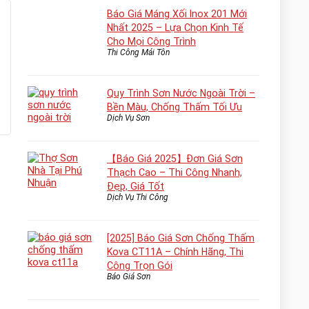
Báo Giá Máng Xối Inox 201 Mới
Nhất 2025 – Lựa Chọn Kinh Tế
Cho Mọi Công Trình
Thi Công Mái Tôn
Quy Trình Sơn Nước Ngoài Trời –
Bền Màu, Chống Thấm Tối Ưu
Dịch Vụ Sơn
【Báo Giá 2025】Đơn Giá Sơn
Thạch Cao – Thi Công Nhanh,
Đẹp, Giá Tốt
Dịch Vụ Thi Công
[2025] Báo Giá Sơn Chống Thấm
Kova CT11A – Chính Hãng, Thi
Công Trọn Gói
Báo Giá Sơn