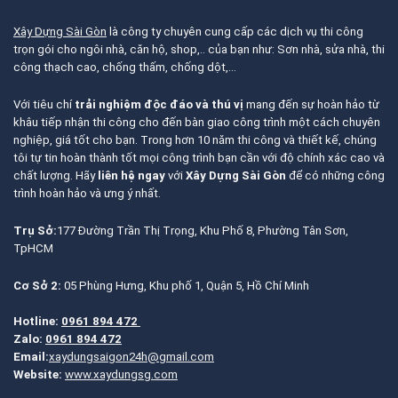
Xây Dựng Sài Gòn
là công ty chuyên cung cấp các dịch vụ thi công
trọn gói cho ngôi nhà, căn hộ, shop,.. của bạn như: Sơn nhà, sửa nhà, thi
công thạch cao, chống thấm, chống dột,…
Với tiêu chí
trải nghiệm độc đáo và thú vị
mang đến sự hoàn hảo từ
khâu tiếp nhận thi công cho đến bàn giao công trình một cách chuyên
nghiệp, giá tốt cho bạn. Trong hơn 10 năm thi công và thiết kế, chúng
tôi tự tin hoàn thành tốt mọi công trình bạn cần với độ chính xác cao và
chất lượng. Hãy
liên hệ ngay
với
Xây Dựng Sài Gòn
để có những công
trình hoàn hảo và ưng ý nhất.
Trụ Sở:
177 Đường Trần Thị Trọng, Khu Phố 8, Phường Tân Sơn,
TpHCM
Cơ Sở 2:
05 Phùng Hưng, Khu phố 1, Quận 5, Hồ Chí Minh
Hotline:
0961 894 472
Zalo:
0961 894 472
Email:
xaydungsaigon24h@gmail.com
Website:
www.xaydungsg.com