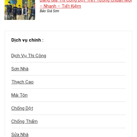
Bảng Giá Thi Công Bột Trét Tường Chuẩn Mới
– Nhanh – Tiết Kiệm
Báo Giá Sơn
Dịch vụ chính :
Dịch Vụ Thi Công
Sơn Nhà
Thạch Cao
Mái Tôn
Chống Dột
Chống Thấm
Sửa Nhà