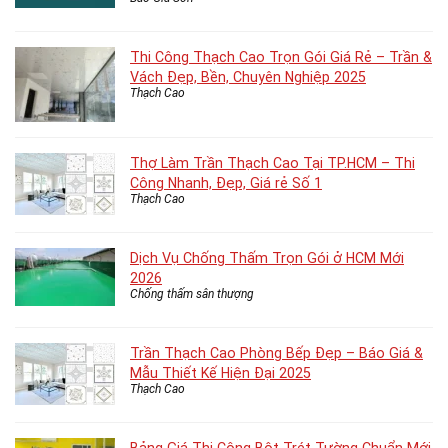
Thi Công Thạch Cao Trọn Gói Giá Rẻ – Trần &
Vách Đẹp, Bền, Chuyên Nghiệp 2025
Thạch Cao
Thợ Làm Trần Thạch Cao Tại TP.HCM – Thi
Công Nhanh, Đẹp, Giá rẻ Số 1
Thạch Cao
Dịch Vụ Chống Thấm Trọn Gói ở HCM Mới
2026
Chống thấm sân thượng
Trần Thạch Cao Phòng Bếp Đẹp – Báo Giá &
Mẫu Thiết Kế Hiện Đại 2025
Thạch Cao