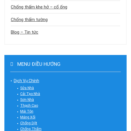
Chống thấm khe hở – cổ ống
Chống thấm tường
Blog – Tin tức
MENU ĐIỀU HƯỚNG
Dịch Vụ Chính
Sửa Nhà
Cải Tạo Nhà
Sơn Nhà
Thạch Cao
Mái Tôn
Máng Xối
Chống Dột
Chống Thấm