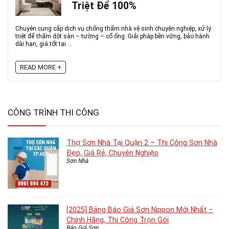
Triệt Để 100%
Chuyên cung cấp dịch vụ chống thấm nhà vệ sinh chuyên nghiệp, xử lý
triệt để thấm dột sàn – tường – cổ ống. Giải pháp bền vững, bảo hành
dài hạn, giá tốt tại ...
READ MORE +
CÔNG TRÌNH THI CÔNG
Thợ Sơn Nhà Tại Quận 2 – Thi Công Sơn Nhà
Đẹp, Giá Rẻ, Chuyên Nghiệp
Sơn Nhà
[2025] Bảng Báo Giá Sơn Nippon Mới Nhất –
Chính Hãng, Thi Công Trọn Gói
Báo Giá Sơn