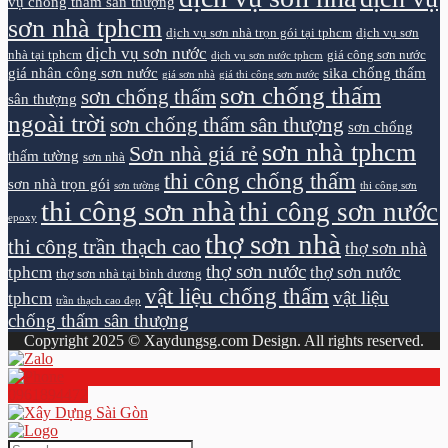
vụ chống thấm sân thượng
sơn nhà tphcm
dịch vụ sơn nhà trọn gói tại tphcm
dịch vụ sơn
dịch vụ sơn nước
nhà tại tphcm
giá công sơn nước
dịch vụ sơn nước tphcm
giá nhân công sơn nước
sika chống thấm
giá sơn nhà
giá thi công sơn nước
sơn chống thấm
sơn chống thấm
sân thượng
ngoài trời
sơn chống thấm sân thượng
sơn chống
sơn nhà tphcm
Sơn nhà giá rẻ
thấm tường
sơn nhà
thi công chống thấm
sơn nhà trọn gói
sơn tường
thi công sơn
thi công sơn nhà
thi công sơn nước
epoxy
thợ sơn nhà
thi công trần thạch cao
thợ sơn nhà
thợ sơn nước
tphcm
thợ sơn nước
thợ sơn nhà tại bình dương
vật liệu chống thấm
vật liệu
tphcm
trần thạch cao đẹp
chống thấm sân thượng
Copyright 2025 © Xaydungsg.com Design. All rights reserved.
0961894472