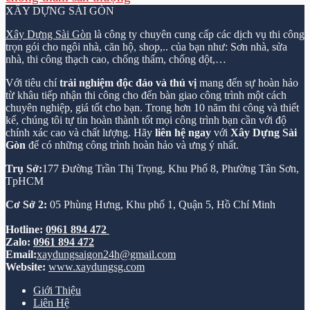
XÂY DỰNG SÀI GÒN
Xây Dựng Sài Gòn
là công ty chuyên cung cấp các dịch vụ thi công
trọn gói cho ngôi nhà, căn hộ, shop,.. của bạn như: Sơn nhà, sửa
nhà, thi công thạch cao, chống thấm, chống dột,…
Với tiêu chí
trải nghiệm độc đáo và thú vị
mang đến sự hoàn hảo
từ khâu tiếp nhận thi công cho đến bàn giao công trình một cách
chuyên nghiệp, giá tốt cho bạn. Trong hơn 10 năm thi công và thiết
kế, chúng tôi tự tin hoàn thành tốt mọi công trình bạn cần với độ
chính xác cao và chất lượng. Hãy
liên hệ ngay
với
Xây Dựng Sài
Gòn
để có những công trình hoàn hảo và ưng ý nhất.
Trụ Sở:
177 Đường Trần Thị Trọng, Khu Phố 8, Phường Tân Sơn,
TpHCM
Cơ Sở 2:
05 Phùng Hưng, Khu phố 1, Quận 5, Hồ Chí Minh
Hotline:
0961 894 472
Zalo:
0961 894 472
Email:
xaydungsaigon24h@gmail.com
Website:
www.xaydungsg.com
Giới Thiệu
Liên Hệ