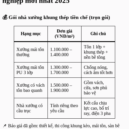
nghiệp mới nhất 2025
💰 Gói nhà xưởng khung thép tiền chế (trọn gói)
Đơn giá
Hạng mục
Ghi chú
(VNĐ/m²)
Tôn 1 lớp +
Xưởng mái tôn
1.100.000 –
khung thép +
thường
1.400.000
nền bê tông
Xưởng mái tôn
1.300.000 –
Chống nóng,
PU 3 lớp
1.700.000
cách âm tốt hơn
Gồm vách,
Xưởng có vách
1.500.000 –
cửa, sơn phủ
tôn bao quanh
1.900.000
bảo vệ
Kết cấu chịu
Nhà xưởng có
Tính riêng theo
lực cao, bố trí
cầu trục
yêu cầu
ray, điện 3 pha
📌 Báo giá đã gồm: thiết kế, thi công khung kèo, mái tôn, sàn bê