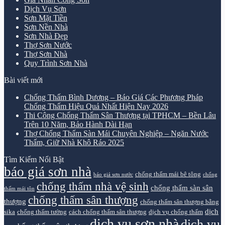
Dịch Vụ Sơn
Sơn Mặt Tiền
Sơn Nền Nhà
Sơn Nhà Đẹp
Thợ Sơn Nước
Thợ Sơn Nhà
Quy Trình Sơn Nhà
Bài viết mới
Chống Thấm Bình Dương – Báo Giá Các Phương Pháp
Chống Thấm Hiệu Quả Nhất Hiện Nay 2026
Thi Công Chống Thấm Sân Thượng tại TPHCM – Bền Lâu
Trên 10 Năm, Bảo Hành Dài Hạn
Thợ Chống Thấm Sàn Mái Chuyên Nghiệp – Ngăn Nước
Thấm, Giữ Nhà Khô Ráo 2025
Tìm Kiếm Nổi Bật
báo giá sơn nhà
chống thấm mái bê tông
báo giá sơn nước
chống
chống thấm nhà vệ sinh
chống thấm sàn sân
thấm mái tôn
chống thấm sân thượng
thượng
chống thấm sân thượng bằng
dịch
sika
chống thấm tường
cách chống thấm sân thượng
dịch vụ chống thấm
dịch vụ sơn nhà
dịch vụ