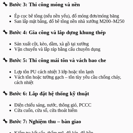
🔧 Bước 3: Thi công móng và nền
Ép cọc bê tông (nếu nền yếu), đổ móng đơn/móng băng
San lấp mặt bằng, đổ bê tông nền nhà xưởng M200–M250
🔧 Bước 4: Gia công và lắp dựng khung thép
Sản xuất cột, kèo, dầm, xà gồ tại xưởng
Vận chuyển và lắp ráp bằng cẩu chuyên dụng
🔧 Bước 5: Thi công mái tôn và vách bao che
Lợp tôn PU cách nhiệt 3 lớp hoặc tôn lạnh
Vách tôn hoặc tường gạch – tôn tùy yêu cầu chống cháy,
cách nhiệt
🔧 Bước 6: Lắp đặt hệ thống kỹ thuật
Điện chiếu sáng, nước, thông gió, PCCC
Cửa cuốn, cửa sổ, cửa thoát hiểm
🔧 Bước 7: Nghiệm thu – bàn giao
Kiểm tra kết cấu, thẩm mỹ, độ kín, độ bền