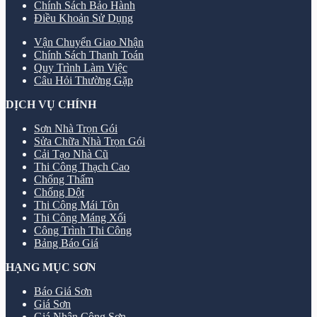
Chính Sách Bảo Hành
Điều Khoản Sử Dụng
Vận Chuyển Giao Nhận
Chính Sách Thanh Toán
Quy Trình Làm Việc
Câu Hỏi Thường Gặp
DỊCH VỤ CHÍNH
Sơn Nhà Trọn Gói
Sửa Chữa Nhà Trọn Gói
Cải Tạo Nhà Cũ
Thi Công Thạch Cao
Chống Thấm
Chống Dột
Thi Công Mái Tôn
Thi Công Máng Xối
Công Trình Thi Công
Bảng Báo Giá
HẠNG MỤC SƠN
Báo Giá Sơn
Giá Sơn
Giá Nhân Công Sơn