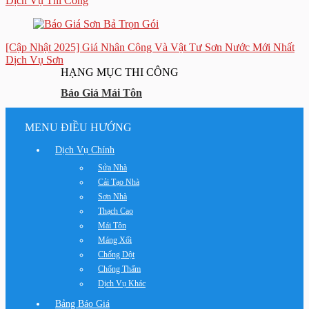
Dịch Vụ Thi Công
[Cập Nhật 2025] Giá Nhân Công Và Vật Tư Sơn Nước Mới Nhất
Dịch Vụ Sơn
HẠNG MỤC THI CÔNG
Báo Giá Mái Tôn
MENU ĐIỀU HƯỚNG
Dịch Vụ Chính
Sửa Nhà
Cải Tạo Nhà
Sơn Nhà
Thạch Cao
Mái Tôn
Máng Xối
Chống Dột
Chống Thấm
Dịch Vụ Khác
Bảng Báo Giá