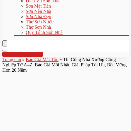
Dịch Vụ Sơn Nhà
Sơn Mặt Tiền
Sơn Nền Nhà
Sơn Nhà Đẹp
Thợ Sơn Nước
Thợ Sơn Nhà
Quy Trình Sơn Nhà
Hotline:0961 894 472
Trang chủ
»
Báo Giá Mái Tôn
»
Thi Công Nhà Xưởng Công
Nghiệp Từ A–Z: Báo Giá Mới Nhất, Giải Pháp Tối Ưu, Bền Vững
Hơn 20 Năm