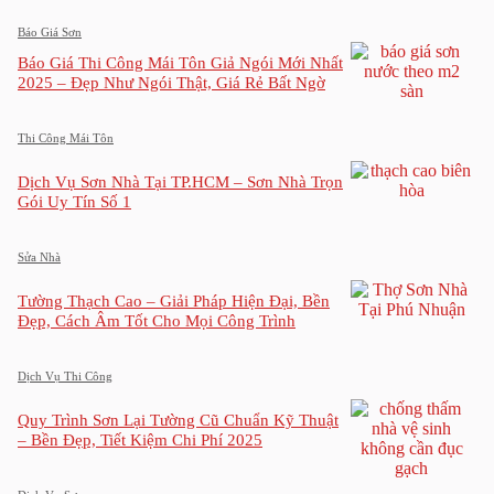
Báo Giá Sơn
Báo Giá Thi Công Mái Tôn Giả Ngói Mới Nhất
2025 – Đẹp Như Ngói Thật, Giá Rẻ Bất Ngờ
Thi Công Mái Tôn
Dịch Vụ Sơn Nhà Tại TP.HCM – Sơn Nhà Trọn
Gói Uy Tín Số 1
Sửa Nhà
Tường Thạch Cao – Giải Pháp Hiện Đại, Bền
Đẹp, Cách Âm Tốt Cho Mọi Công Trình
Dịch Vụ Thi Công
Quy Trình Sơn Lại Tường Cũ Chuẩn Kỹ Thuật
– Bền Đẹp, Tiết Kiệm Chi Phí 2025