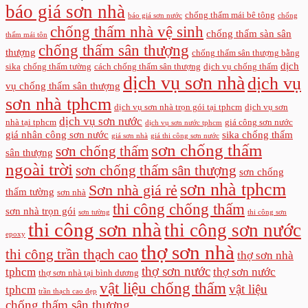
báo giá sơn nhà
chống thấm mái bê tông
báo giá sơn nước
chống
chống thấm nhà vệ sinh
chống thấm sàn sân
thấm mái tôn
chống thấm sân thượng
thượng
chống thấm sân thượng bằng
dịch
sika
chống thấm tường
cách chống thấm sân thượng
dịch vụ chống thấm
dịch vụ sơn nhà
dịch vụ
vụ chống thấm sân thượng
sơn nhà tphcm
dịch vụ sơn nhà trọn gói tại tphcm
dịch vụ sơn
dịch vụ sơn nước
nhà tại tphcm
giá công sơn nước
dịch vụ sơn nước tphcm
giá nhân công sơn nước
sika chống thấm
giá sơn nhà
giá thi công sơn nước
sơn chống thấm
sơn chống thấm
sân thượng
ngoài trời
sơn chống thấm sân thượng
sơn chống
sơn nhà tphcm
Sơn nhà giá rẻ
thấm tường
sơn nhà
thi công chống thấm
sơn nhà trọn gói
sơn tường
thi công sơn
thi công sơn nhà
thi công sơn nước
epoxy
thợ sơn nhà
thi công trần thạch cao
thợ sơn nhà
thợ sơn nước
tphcm
thợ sơn nước
thợ sơn nhà tại bình dương
vật liệu chống thấm
vật liệu
tphcm
trần thạch cao đẹp
chống thấm sân thượng