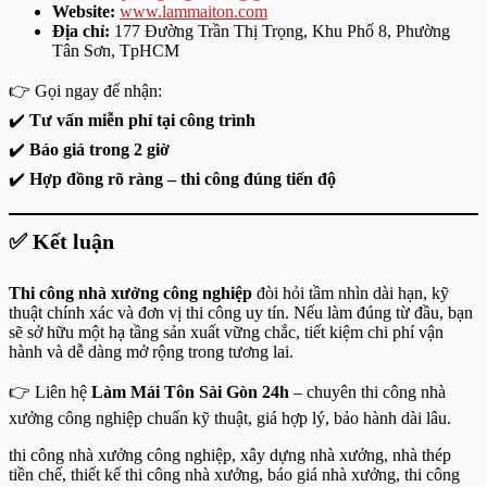
Website:
www.lammaiton.com
Địa chỉ:
177 Đường Trần Thị Trọng, Khu Phố 8, Phường
Tân Sơn, TpHCM
👉 Gọi ngay để nhận:
✔️
Tư vấn miễn phí tại công trình
✔️
Báo giá trong 2 giờ
✔️
Hợp đồng rõ ràng – thi công đúng tiến độ
✅ Kết luận
Thi công nhà xưởng công nghiệp
đòi hỏi tầm nhìn dài hạn, kỹ
thuật chính xác và đơn vị thi công uy tín. Nếu làm đúng từ đầu, bạn
sẽ sở hữu một hạ tầng sản xuất vững chắc, tiết kiệm chi phí vận
hành và dễ dàng mở rộng trong tương lai.
👉 Liên hệ
Làm Mái Tôn Sài Gòn 24h
– chuyên thi công nhà
xưởng công nghiệp chuẩn kỹ thuật, giá hợp lý, bảo hành dài lâu.
thi công nhà xưởng công nghiệp, xây dựng nhà xưởng, nhà thép
tiền chế, thiết kế thi công nhà xưởng, báo giá nhà xưởng, thi công