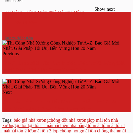
Dịch Vụ Sơn
Show next
Thi Công Chống Thấm Nhà Vệ Sinh Đúng
Chuẩn – Bí Quyết Ngăn Thấm Triệt Để, Bền
Lâu Trên 10 Năm
Dịch vụ chống thấm
Previous
[2025] Làm Mái Tôn Bao Nhiêu Tiền 1m2? Bảng Giá
Mới Nhất, Chi Tiết Từng Hạng Mục
Next
Báo Giá Làm Khung Sắt Mái Tôn Mới Nhất 2025 –
Cập Nhật Chính Xác Từng Hạng Mục
Tags:
báo giá nhà xưởng
chống dột nhà xưởng
lợp mái tôn nhà
xưởng
lợp tôn
lợp tôn 1 mái
mái hiên nhà bằng tôn
mái tôn
mái tôn 1
mái
mái tôn 2 lớp
mái tôn 3 lớp chống nóng
mái tôn chống thấm
mái