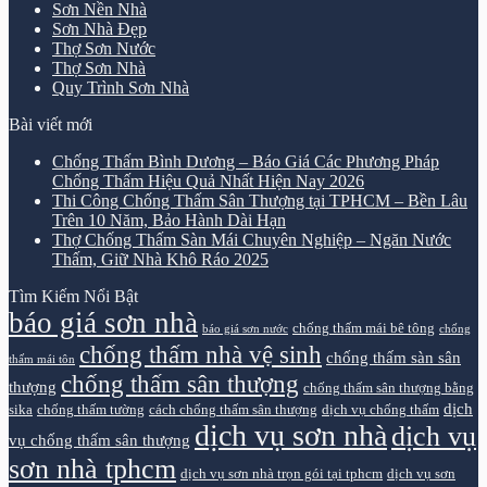
Sơn Nền Nhà
Sơn Nhà Đẹp
Thợ Sơn Nước
Thợ Sơn Nhà
Quy Trình Sơn Nhà
Bài viết mới
Chống Thấm Bình Dương – Báo Giá Các Phương Pháp
Chống Thấm Hiệu Quả Nhất Hiện Nay 2026
Thi Công Chống Thấm Sân Thượng tại TPHCM – Bền Lâu
Trên 10 Năm, Bảo Hành Dài Hạn
Thợ Chống Thấm Sàn Mái Chuyên Nghiệp – Ngăn Nước
Thấm, Giữ Nhà Khô Ráo 2025
Tìm Kiếm Nổi Bật
báo giá sơn nhà
chống thấm mái bê tông
báo giá sơn nước
chống
chống thấm nhà vệ sinh
chống thấm sàn sân
thấm mái tôn
chống thấm sân thượng
thượng
chống thấm sân thượng bằng
dịch
sika
chống thấm tường
cách chống thấm sân thượng
dịch vụ chống thấm
dịch vụ sơn nhà
dịch vụ
vụ chống thấm sân thượng
sơn nhà tphcm
dịch vụ sơn nhà trọn gói tại tphcm
dịch vụ sơn