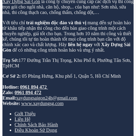
Xây Dựng Sài Gòn
là công ty chuyên cung cấp các dịch vụ thi công
trọn gói cho ngôi nhà, căn hộ, shop,.. của bạn như: Sơn nhà, sửa
nhà, thi công thạch cao, chống thấm, chống dột,…
Với tiêu chí
trải nghiệm độc đáo và thú vị
mang đến sự hoàn hảo
từ khâu tiếp nhận thi công cho đến bàn giao công trình một cách
chuyên nghiệp, giá tốt cho bạn. Trong hơn 10 năm thi công và thiết
kế, chúng tôi tự tin hoàn thành tốt mọi công trình bạn cần với độ
chính xác cao và chất lượng. Hãy
liên hệ ngay
với
Xây Dựng Sài
Gòn
để có những công trình hoàn hảo và ưng ý nhất.
Trụ Sở:
177 Đường Trần Thị Trọng, Khu Phố 8, Phường Tân Sơn,
TpHCM
Cơ Sở 2:
05 Phùng Hưng, Khu phố 1, Quận 5, Hồ Chí Minh
Hotline:
0961 894 472
Zalo:
0961 894 472
Email:
xaydungsaigon24h@gmail.com
Website:
www.xaydungsg.com
Giới Thiệu
Liên Hệ
Chính Sách Bảo Hành
Điều Khoản Sử Dụng