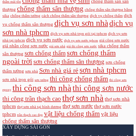
chống thấm nhà vệ sinh
chống thấm sàn sân
thấm mái tôn
chống thấm sân thượng
thượng
chống thấm sân thượng bằng
dịch
sika
chống thấm tường
cách chống thấm sân thượng
dịch vụ chống thấm
dịch vụ sơn nhà
dịch vụ
vụ chống thấm sân thượng
sơn nhà tphcm
dịch vụ sơn nhà trọn gói tại tphcm
dịch vụ sơn
dịch vụ sơn nước
nhà tại tphcm
giá công sơn nước
dịch vụ sơn nước tphcm
giá nhân công sơn nước
sika chống thấm
giá sơn nhà
giá thi công sơn nước
sơn chống thấm
sơn chống thấm
sân thượng
ngoài trời
sơn chống thấm sân thượng
sơn chống
sơn nhà tphcm
Sơn nhà giá rẻ
thấm tường
sơn nhà
thi công chống thấm
sơn nhà trọn gói
sơn tường
thi công sơn
thi công sơn nhà
thi công sơn nước
epoxy
thợ sơn nhà
thi công trần thạch cao
thợ sơn nhà
thợ sơn nước
tphcm
thợ sơn nước
thợ sơn nhà tại bình dương
vật liệu chống thấm
vật liệu
tphcm
trần thạch cao đẹp
chống thấm sân thượng
XÂY DỰNG SÀI GÒN