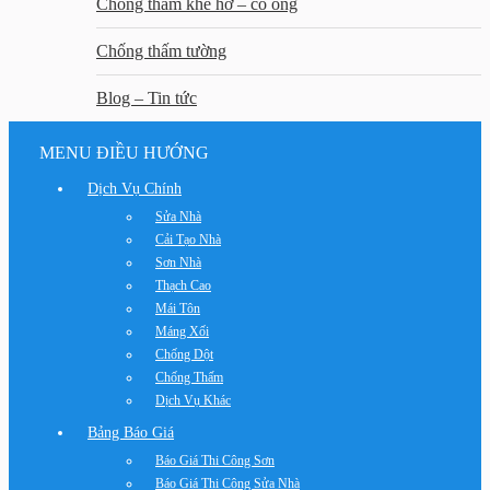
Chống thấm khe hở – cổ ống
Chống thấm tường
Blog – Tin tức
MENU ĐIỀU HƯỚNG
Dịch Vụ Chính
Sửa Nhà
Cải Tạo Nhà
Sơn Nhà
Thạch Cao
Mái Tôn
Máng Xối
Chống Dột
Chống Thấm
Dịch Vụ Khác
Bảng Báo Giá
Báo Giá Thi Công Sơn
Báo Giá Thi Công Sửa Nhà