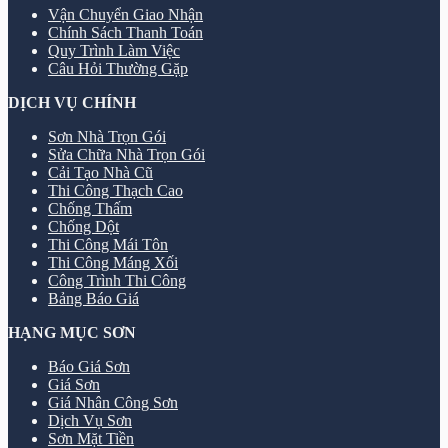
Vận Chuyển Giao Nhận
Chính Sách Thanh Toán
Quy Trình Làm Việc
Câu Hỏi Thường Gặp
DỊCH VỤ CHÍNH
Sơn Nhà Trọn Gói
Sửa Chữa Nhà Trọn Gói
Cải Tạo Nhà Cũ
Thi Công Thạch Cao
Chống Thấm
Chống Dột
Thi Công Mái Tôn
Thi Công Máng Xối
Công Trình Thi Công
Bảng Báo Giá
HẠNG MỤC SƠN
Báo Giá Sơn
Giá Sơn
Giá Nhân Công Sơn
Dịch Vụ Sơn
Sơn Mặt Tiền