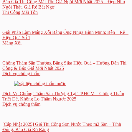
Báo Giá Thi Công Mái Tôn Giả Ngói Mới Nhất 2025 – Đẹp Như
Ngói Thật, Giá Rẻ Bất Ngờ
Thi Công Mái Tôn
Giải Pháp Làm Máng Xối Bằng Ống Nhựa Bình Minh: Bền – Rẻ –
Hiệu Quả Số 1
Máng Xối
Chống Thấm Sân Thượng Bằng Sika Hiệu Quả – Hướng Dẫn Thi
Công & Báo Giá Mới Nhất 2025
Dịch vụ chống thấm
Dịch Vụ Chống Thấm Sân Thượng Tại TP.HCM – Chống Thấm
Triệt Để, Không Lo Thấm Ngược 2025
Dịch vụ chống thấm
[Cập Nhật 2025] Giá Thi Công Sơn Nước Theo m2 Sàn – Tính
Đúng, Báo Giá Rõ Ràng