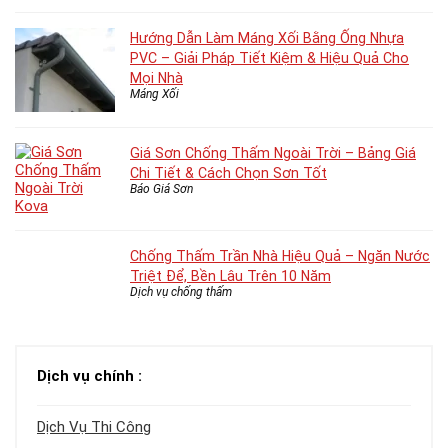
Hướng Dẫn Làm Máng Xối Bằng Ống Nhựa
PVC – Giải Pháp Tiết Kiệm & Hiệu Quả Cho
Mọi Nhà
Máng Xối
Giá Sơn Chống Thấm Ngoài Trời – Bảng Giá
Chi Tiết & Cách Chọn Sơn Tốt
Báo Giá Sơn
Chống Thấm Trần Nhà Hiệu Quả – Ngăn Nước
Triệt Để, Bền Lâu Trên 10 Năm
Dịch vụ chống thấm
Dịch vụ chính :
Dịch Vụ Thi Công