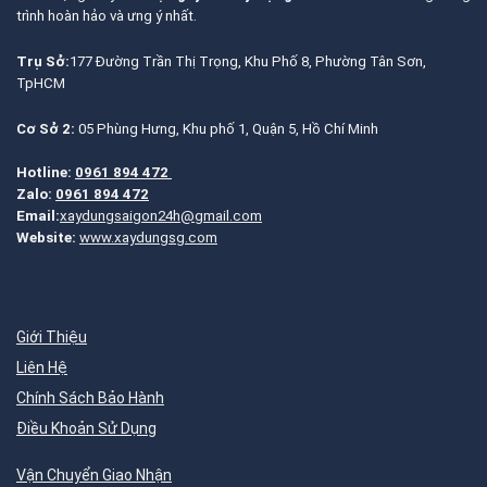
trình hoàn hảo và ưng ý nhất.
Trụ Sở:
177 Đường Trần Thị Trọng, Khu Phố 8, Phường Tân Sơn,
TpHCM
Cơ Sở 2:
05 Phùng Hưng, Khu phố 1, Quận 5, Hồ Chí Minh
Hotline:
0961 894 472
Zalo:
0961 894 472
Email:
xaydungsaigon24h@gmail.com
Website:
www.xaydungsg.com
Giới Thiệu
Liên Hệ
Chính Sách Bảo Hành
Điều Khoản Sử Dụng
Vận Chuyển Giao Nhận