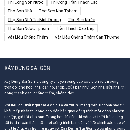
Thi Công Sơn Nước
Thi Công Trần Thạch Cao
Thợ Sơn Nhà
Thợ Sơn Nhà Tphcm
Thợ Sơn Nhà Tại Bình Dương
Thợ Sơn Nước
Thợ Sơn Nước Tphcm
Trần Thạch Cao Đẹp
Vật Liệu Chống Thấm
Vật Liệu Chống Thấm Sân Thượng
XÂY DỰNG SÀI GÒN
Xây Dựng Sài Gòn
là công ty chuyên cung cấp các dịch vụ thi công
trọn gói cho ngôi nhà, căn hộ, shop,.. của bạn như: Sơn nhà, sửa nhà, thi
công thạch cao, chống thấm, chống dột,…
Với tiêu chí
trải nghiệm độc đáo và thú vị
mang đến sự hoàn hảo từ
khâu tiếp nhận thi công cho đến bàn giao công trình một cách chuyên
nghiệp, giá tốt cho bạn. Trong hơn 10 năm thi công và thiết kế, chúng
tôi tự tin hoàn thành tốt mọi công trình bạn cần với độ chính xác cao và
chất lượng. Hãy
liên hệ ngay
với
Xây Dựng Sài Gòn
để có những công