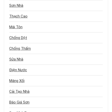
Sơn Nhà
Thạch Cao
Mái Tôn
Chống Dột
Chống Thấm
Sửa Nhà
Điện Nước
Máng Xối
Cải Tạo Nhà
Báo Giá Sơn