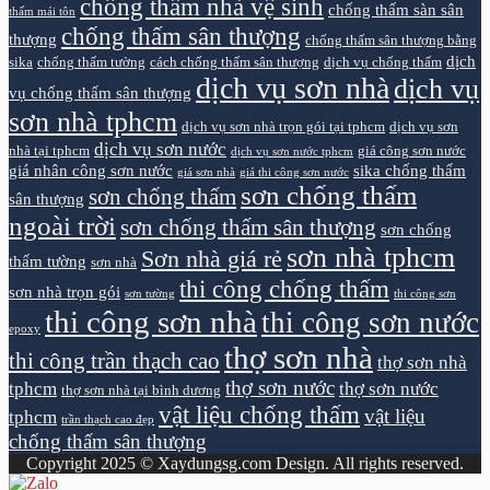
chống thấm nhà vệ sinh
chống thấm sàn sân
thấm mái tôn
chống thấm sân thượng
thượng
chống thấm sân thượng bằng
dịch
sika
chống thấm tường
cách chống thấm sân thượng
dịch vụ chống thấm
dịch vụ sơn nhà
dịch vụ
vụ chống thấm sân thượng
sơn nhà tphcm
dịch vụ sơn nhà trọn gói tại tphcm
dịch vụ sơn
dịch vụ sơn nước
nhà tại tphcm
giá công sơn nước
dịch vụ sơn nước tphcm
giá nhân công sơn nước
sika chống thấm
giá sơn nhà
giá thi công sơn nước
sơn chống thấm
sơn chống thấm
sân thượng
ngoài trời
sơn chống thấm sân thượng
sơn chống
sơn nhà tphcm
Sơn nhà giá rẻ
thấm tường
sơn nhà
thi công chống thấm
sơn nhà trọn gói
sơn tường
thi công sơn
thi công sơn nhà
thi công sơn nước
epoxy
thợ sơn nhà
thi công trần thạch cao
thợ sơn nhà
thợ sơn nước
tphcm
thợ sơn nước
thợ sơn nhà tại bình dương
vật liệu chống thấm
vật liệu
tphcm
trần thạch cao đẹp
chống thấm sân thượng
Copyright 2025 © Xaydungsg.com Design. All rights reserved.