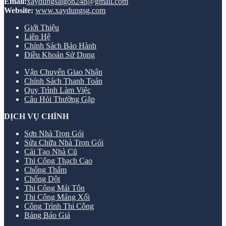
Email:
xaydungsaigon24h@gmail.com
Website:
www.xaydungsg.com
Giới Thiệu
Liên Hệ
Chính Sách Bảo Hành
Điều Khoản Sử Dụng
Vận Chuyển Giao Nhận
Chính Sách Thanh Toán
Quy Trình Làm Việc
Câu Hỏi Thường Gặp
DỊCH VỤ CHÍNH
Sơn Nhà Trọn Gói
Sửa Chữa Nhà Trọn Gói
Cải Tạo Nhà Cũ
Thi Công Thạch Cao
Chống Thấm
Chống Dột
Thi Công Mái Tôn
Thi Công Máng Xối
Công Trình Thi Công
Bảng Báo Giá