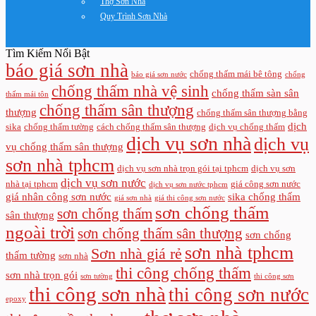
Thợ Sơn Nhà
Quy Trình Sơn Nhà
Tìm Kiếm Nổi Bật
báo giá sơn nhà
chống thấm mái bê tông
báo giá sơn nước
chống
chống thấm nhà vệ sinh
chống thấm sàn sân
thấm mái tôn
chống thấm sân thượng
thượng
chống thấm sân thượng bằng
dịch
sika
chống thấm tường
cách chống thấm sân thượng
dịch vụ chống thấm
dịch vụ sơn nhà
dịch vụ
vụ chống thấm sân thượng
sơn nhà tphcm
dịch vụ sơn nhà trọn gói tại tphcm
dịch vụ sơn
dịch vụ sơn nước
nhà tại tphcm
giá công sơn nước
dịch vụ sơn nước tphcm
giá nhân công sơn nước
sika chống thấm
giá sơn nhà
giá thi công sơn nước
sơn chống thấm
sơn chống thấm
sân thượng
ngoài trời
sơn chống thấm sân thượng
sơn chống
sơn nhà tphcm
Sơn nhà giá rẻ
thấm tường
sơn nhà
thi công chống thấm
sơn nhà trọn gói
sơn tường
thi công sơn
thi công sơn nhà
thi công sơn nước
epoxy