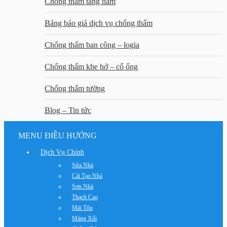
Chống thấm tầng hầm
Bảng báo giá dịch vụ chống thấm
Chống thấm ban công – logia
Chống thấm khe hở – cổ ống
Chống thấm tường
Blog – Tin tức
MENU ĐIỀU HƯỚNG
Dịch Vụ Chính
Sửa Nhà
Cải Tạo Nhà
Sơn Nhà
Thạch Cao
Mái Tôn
Máng Xối