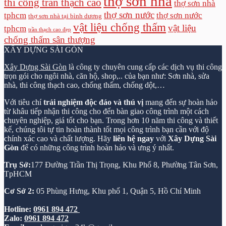
thợ sơn nhà
thi công trần thạch cao
thợ sơn nhà
thợ sơn nước
tphcm
thợ sơn nước
thợ sơn nhà tại bình dương
vật liệu chống thấm
vật liệu
tphcm
trần thạch cao đẹp
chống thấm sân thượng
XÂY DỰNG SÀI GÒN
Xây Dựng Sài Gòn
là công ty chuyên cung cấp các dịch vụ thi công
trọn gói cho ngôi nhà, căn hộ, shop,.. của bạn như: Sơn nhà, sửa
nhà, thi công thạch cao, chống thấm, chống dột,…
Với tiêu chí
trải nghiệm độc đáo và thú vị
mang đến sự hoàn hảo
từ khâu tiếp nhận thi công cho đến bàn giao công trình một cách
chuyên nghiệp, giá tốt cho bạn. Trong hơn 10 năm thi công và thiết
kế, chúng tôi tự tin hoàn thành tốt mọi công trình bạn cần với độ
chính xác cao và chất lượng. Hãy
liên hệ ngay
với
Xây Dựng Sài
Gòn
để có những công trình hoàn hảo và ưng ý nhất.
Trụ Sở:
177 Đường Trần Thị Trọng, Khu Phố 8, Phường Tân Sơn,
TpHCM
Cơ Sở 2:
05 Phùng Hưng, Khu phố 1, Quận 5, Hồ Chí Minh
Hotline:
0961 894 472
Zalo:
0961 894 472