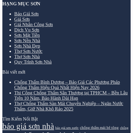
HẠNG MỤC SƠN
Báo Giá Sơn
Giá Sơn
Giá Nhân Công Sơn
Dịch Vụ Sơn
Sơn Mặt Tiền
Sơn Nền Nhà
Sơn Nhà Đẹp
Thợ Sơn Nước
Thợ Sơn Nhà
Quy Trình Sơn Nhà
Bài viết mới
Chống Thấm Bình Dương – Báo Giá Các Phương Pháp
Chống Thấm Hiệu Quả Nhất Hiện Nay 2026
Thi Công Chống Thấm Sân Thượng tại TPHCM – Bền Lâu
Trên 10 Năm, Bảo Hành Dài Hạn
Thợ Chống Thấm Sàn Mái Chuyên Nghiệp – Ngăn Nước
Thấm, Giữ Nhà Khô Ráo 2025
Tìm Kiếm Nổi Bật
báo giá sơn nhà
chống thấm mái bê tông
báo giá sơn nước
chống