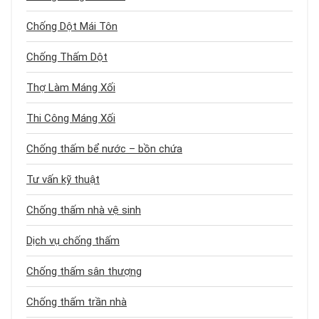
Chống Dột Mái Tôn
Chống Thấm Dột
Thợ Làm Máng Xối
Thi Công Máng Xối
Chống thấm bể nước – bồn chứa
Tư vấn kỹ thuật
Chống thấm nhà vệ sinh
Dịch vụ chống thấm
Chống thấm sân thượng
Chống thấm trần nhà