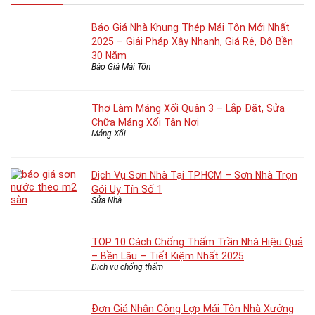
Báo Giá Nhà Khung Thép Mái Tôn Mới Nhất
2025 – Giải Pháp Xây Nhanh, Giá Rẻ, Độ Bền
30 Năm
Báo Giá Mái Tôn
Thợ Làm Máng Xối Quận 3 – Lắp Đặt, Sửa
Chữa Máng Xối Tận Nơi
Máng Xối
Dịch Vụ Sơn Nhà Tại TP.HCM – Sơn Nhà Trọn
Gói Uy Tín Số 1
Sửa Nhà
TOP 10 Cách Chống Thấm Trần Nhà Hiệu Quả
– Bền Lâu – Tiết Kiệm Nhất 2025
Dịch vụ chống thấm
Đơn Giá Nhân Công Lợp Mái Tôn Nhà Xưởng