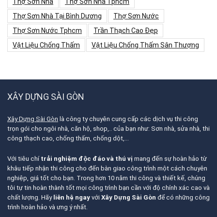
Thợ Sơn Nhà
Thợ Sơn Nhà Tphcm
Thợ Sơn Nhà Tại Bình Dương
Thợ Sơn Nước
Thợ Sơn Nước Tphcm
Trần Thạch Cao Đẹp
Vật Liệu Chống Thấm
Vật Liệu Chống Thấm Sân Thượng
XÂY DỰNG SÀI GÒN
Xây Dựng Sài Gòn
là công ty chuyên cung cấp các dịch vụ thi công
trọn gói cho ngôi nhà, căn hộ, shop,.. của bạn như: Sơn nhà, sửa nhà, thi
công thạch cao, chống thấm, chống dột,…
Với tiêu chí
trải nghiệm độc đáo và thú vị
mang đến sự hoàn hảo từ
khâu tiếp nhận thi công cho đến bàn giao công trình một cách chuyên
nghiệp, giá tốt cho bạn. Trong hơn 10 năm thi công và thiết kế, chúng
tôi tự tin hoàn thành tốt mọi công trình bạn cần với độ chính xác cao và
chất lượng. Hãy
liên hệ ngay
với
Xây Dựng Sài Gòn
để có những công
trình hoàn hảo và ưng ý nhất.