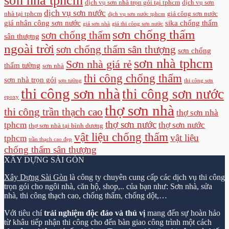
sơn nhà tphcm
dịch vụ sơn nhà trọn gói tại tphcm
dịch vụ sơn
dịch vụ sơn nước
nhà tại tphcm
giá công sơn nước
dịch vụ sơn nước tphcm
giá nhân công sơn nước
sika chống thấm
giá sơn nhà
giá thi công sơn nước
sơn chống thấm
sơn chống thấm
sân thượng
ngoài trời
sơn chống thấm sân thượng
sơn chống
sơn nhà tphcm
Sơn nhà giá rẻ
thấm tường
sơn nhà
thi công chống thấm
sơn nhà trọn gói
sơn tường
thi công sơn
thi công sơn nhà
thi công sơn nước
epoxy
thợ sơn nhà
thi công trần thạch cao
thợ sơn nhà
thợ sơn nước
tphcm
thợ sơn nước
thợ sơn nhà tại bình dương
vật liệu chống thấm
vật liệu
tphcm
trần thạch cao đẹp
chống thấm sân thượng
XÂY DỰNG SÀI GÒN
Xây Dựng Sài Gòn
là công ty chuyên cung cấp các dịch vụ thi công
trọn gói cho ngôi nhà, căn hộ, shop,.. của bạn như: Sơn nhà, sửa
nhà, thi công thạch cao, chống thấm, chống dột,…
Với tiêu chí
trải nghiệm độc đáo và thú vị
mang đến sự hoàn hảo
từ khâu tiếp nhận thi công cho đến bàn giao công trình một cách