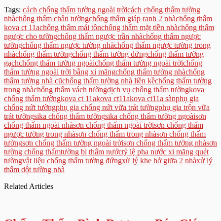
Tags:
cách chống thấm tường ngoài trời
cách chống thấm tường
nhà
chống thấm chân tường
chống thấm giáp ranh 2 nhà
chống thấm
kova ct 11a
chống thấm mái tôn
chống thấm mặt tiền nhà
chống thấm
ngược cho tường
chống thấm ngược trần nhà
chống thấm ngược
tường
chống thấm ngược tường nhà
chống thấm ngược tường trong
nhà
chống thấm tường
chống thấm tường đứng
chống thấm tường
gạch
chống thấm tường ngoài
chống thấm tường ngoài trời
chống
thấm tường ngoài trời bằng xi măng
chống thấm tường nhà
chống
thấm tường nhà cũ
chống thấm tường nhà liền kề
chống thấm tường
trong nhà
chống thấm vách tường
dịch vụ chống thấm tường
kova
chống thấm tường
kova ct 11a
kova ct11a
kova ct11a sàn
phụ gia
chống nứt tường
phụ gia chống nứt vữa trát tường
phụ gia trộn vữa
trát tường
sika chống thấm tường
sika chống thấm tường ngoài
sơn
chống thấm ngoài nhà
sơn chống thấm ngoài trời
sơn chống thấm
ngược tường trong nhà
sơn chống thấm trong nhà
sơn chống thấm
tường
sơn chống thấm tường ngoài trời
sơn chống thấm tường nhà
sơn
tường chống thấm
tường bị thấm nước
tỷ lệ pha nước xi măng quét
tường
vật liệu chống thấm tường đứng
xử lý khe hở giữa 2 nhà
xử lý
thấm dột tường nhà
Related Articles