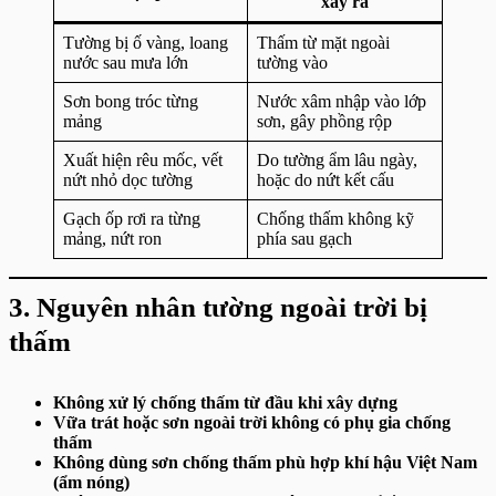
xảy ra
Tường bị ố vàng, loang
Thấm từ mặt ngoài
nước sau mưa lớn
tường vào
Sơn bong tróc từng
Nước xâm nhập vào lớp
mảng
sơn, gây phồng rộp
Xuất hiện rêu mốc, vết
Do tường ẩm lâu ngày,
nứt nhỏ dọc tường
hoặc do nứt kết cấu
Gạch ốp rơi ra từng
Chống thấm không kỹ
mảng, nứt ron
phía sau gạch
3. Nguyên nhân tường ngoài trời bị
thấm
Không xử lý chống thấm từ đầu khi xây dựng
Vữa trát hoặc sơn ngoài trời không có phụ gia chống
thấm
Không dùng sơn chống thấm phù hợp khí hậu Việt Nam
(ẩm nóng)