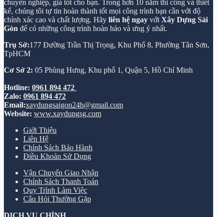
chuyên nghiệp, giá tốt cho bạn. Trong hơn 10 năm thi công và thiết
kế, chúng tôi tự tin hoàn thành tốt mọi công trình bạn cần với độ
chính xác cao và chất lượng. Hãy
liên hệ ngay
với
Xây Dựng Sài
Gòn
để có những công trình hoàn hảo và ưng ý nhất.
Trụ Sở:
177 Đường Trần Thị Trọng, Khu Phố 8, Phường Tân Sơn,
TpHCM
Cơ Sở 2:
05 Phùng Hưng, Khu phố 1, Quận 5, Hồ Chí Minh
Hotline:
0961 894 472
Zalo:
0961 894 472
Email:
xaydungsaigon24h@gmail.com
Website:
www.xaydungsg.com
Giới Thiệu
Liên Hệ
Chính Sách Bảo Hành
Điều Khoản Sử Dụng
Vận Chuyển Giao Nhận
Chính Sách Thanh Toán
Quy Trình Làm Việc
Câu Hỏi Thường Gặp
DỊCH VỤ CHÍNH