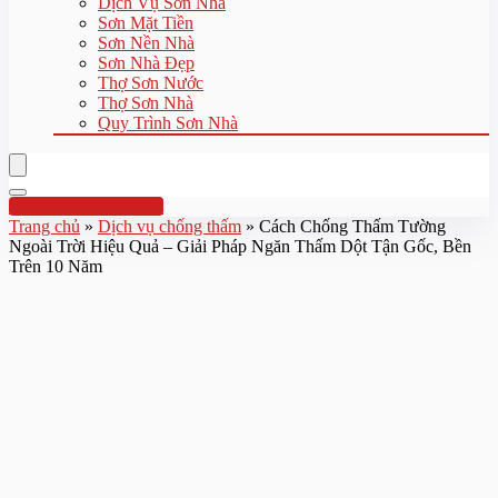
Dịch Vụ Sơn Nhà
Sơn Mặt Tiền
Sơn Nền Nhà
Sơn Nhà Đẹp
Thợ Sơn Nước
Thợ Sơn Nhà
Quy Trình Sơn Nhà
Hotline:0961 894 472
Trang chủ
»
Dịch vụ chống thấm
»
Cách Chống Thấm Tường
Ngoài Trời Hiệu Quả – Giải Pháp Ngăn Thấm Dột Tận Gốc, Bền
Trên 10 Năm