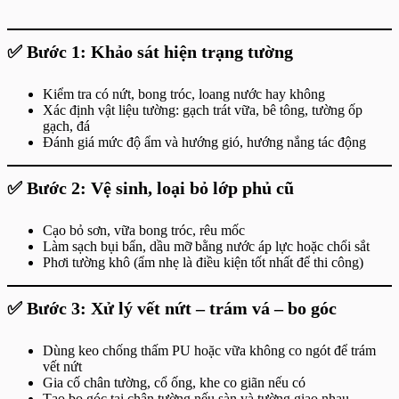
✅
Bước 1: Khảo sát hiện trạng tường
Kiểm tra có nứt, bong tróc, loang nước hay không
Xác định vật liệu tường: gạch trát vữa, bê tông, tường ốp
gạch, đá
Đánh giá mức độ ẩm và hướng gió, hướng nắng tác động
✅
Bước 2: Vệ sinh, loại bỏ lớp phủ cũ
Cạo bỏ sơn, vữa bong tróc, rêu mốc
Làm sạch bụi bẩn, dầu mỡ bằng nước áp lực hoặc chổi sắt
Phơi tường khô (ẩm nhẹ là điều kiện tốt nhất để thi công)
✅
Bước 3: Xử lý vết nứt – trám vá – bo góc
Dùng keo chống thấm PU hoặc vữa không co ngót để trám
vết nứt
Gia cố chân tường, cổ ống, khe co giãn nếu có
Tạo bo góc tại chân tường nếu sàn và tường giao nhau