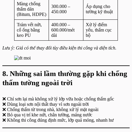
Màng chống
300.000 –
Áp dụng cho
thấm dán
450.000
tường kỹ thuật
(Bitum, HDPE)
Trám vết nứt,
400.000 –
Xử lý điểm
cổ ống bằng
600.000/mét
yếu, thấm cục
keo PU
dài
bộ
Lưu ý: Giá có thể thay đổi tùy điều kiện thi công và diện tích.
8. Những sai lầm thường gặp khi chống
thấm tường ngoài trời
❌ Chỉ sơn lại mà không xử lý lớp vữa hoặc chống thấm gốc
❌ Dùng loại sơn nội thất thay vì sơn ngoài trời
❌ Chống thấm từ trong nhà, không xử lý mặt ngoài
❌ Bỏ qua vị trí khe nứt, chân tường, máng nước
❌ Không thi công đúng định mức, lớp quá mỏng, nhanh hư