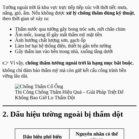
Tường ngoài trời là khu vực trực tiếp tiếp xúc với thời tiết: mưa,
nắng, gió, ẩm. Nếu không được
xử lý chống thấm đúng kỹ thuật
,
theo thời gian sẽ xảy ra:
Thấm nước qua tường gây bong tróc sơn, nứt chân chim
Ẩm mốc, loang lổ gây mất thẩm mỹ mặt tiền
Ảnh hưởng chất lượng sơn, gạch ốp
Làm hư hại hệ thống điện, thiết bị gắn trên tường
Gây thấm lan vào bên trong nhà, xuống tầng dưới
👉 Vì vậy,
chống thấm tường ngoài trời là hạng mục bắt buộc
,
không chỉ đảm bảo thẩm mỹ mà còn giữ kết cấu công trình bền
vững lâu dài.
Thi Công Chống Thấm Hiệu Quả – Giải Pháp Triệt Để
Không Bao Giờ Lo Thấm Dột
2. Dấu hiệu tường ngoài bị thấm dột
Nguyên nhân có thể
Dấu hiệu phổ biến