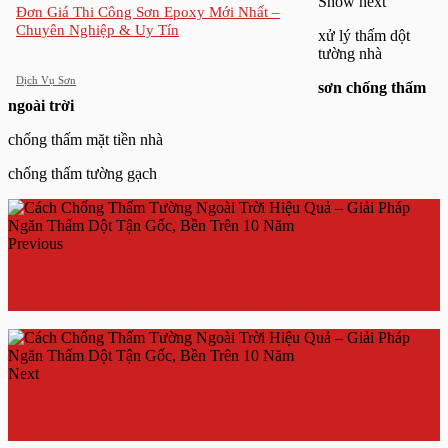
Show next
Đơn Giá Thi Công Sơn Epoxy Mới Nhất –
Chuyên Nghiệp & Uy Tín
xử lý thấm dột
tường nhà
Dịch Vụ Sơn
sơn chống thấm
ngoài trời
chống thấm mặt tiền nhà
chống thấm tường gạch
Previous
Cách Chống Thấm Nhà Vệ Sinh Hiệu Quả Nhất 2025 –
Dứt Điểm 100% Lỗi Thấm Ngược, Bong Tróc
Next
Sika Chống Thấm Sàn Vệ Sinh Hiệu Quả 2025 – Giải
Pháp Dứt Điểm Thấm Dột Nhà Vệ Sinh