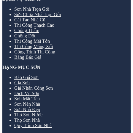
Sơn Nhà Trọn Gói
Sửa Chữa Nhà Trọn Gói
Cải Tạo Nhà Cũ
Thi Công Thạch Cao
Chống Thấm
Chống Dột
Thi Công Mái Tôn
Thi Công Máng Xối
Công Trình Thi Công
Bảng Báo Giá
HẠNG MỤC SƠN
Báo Giá Sơn
Giá Sơn
Giá Nhân Công Sơn
Dịch Vụ Sơn
Sơn Mặt Tiền
Sơn Nền Nhà
Sơn Nhà Đẹp
Thợ Sơn Nước
Thợ Sơn Nhà
Quy Trình Sơn Nhà