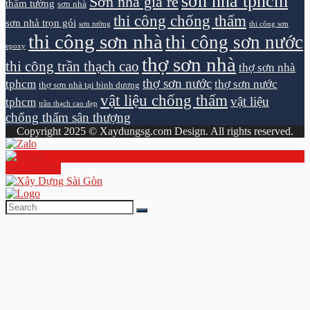
sơn nhà tphcm
Sơn nhà giá rẻ
thấm tường
sơn nhà
thi công chống thấm
sơn nhà trọn gói
sơn tường
thi công sơn
thi công sơn nhà
thi công sơn nước
epoxy
thợ sơn nhà
thi công trần thạch cao
thợ sơn nhà
thợ sơn nước
tphcm
thợ sơn nước
thợ sơn nhà tại bình dương
vật liệu chống thấm
vật liệu
tphcm
trần thạch cao đẹp
chống thấm sân thượng
Copyright 2025 © Xaydungsg.com Design. All rights reserved.
0961894472