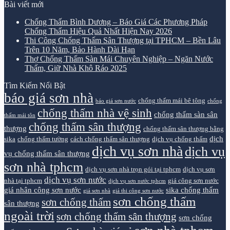
Bài viết mới
Chống Thấm Bình Dương – Báo Giá Các Phương Pháp
Chống Thấm Hiệu Quả Nhất Hiện Nay 2026
Thi Công Chống Thấm Sân Thượng tại TPHCM – Bền Lâu
Trên 10 Năm, Bảo Hành Dài Hạn
Thợ Chống Thấm Sàn Mái Chuyên Nghiệp – Ngăn Nước
Thấm, Giữ Nhà Khô Ráo 2025
Tìm Kiếm Nổi Bật
báo giá sơn nhà
chống thấm mái bê tông
báo giá sơn nước
chống
chống thấm nhà vệ sinh
chống thấm sàn sân
thấm mái tôn
chống thấm sân thượng
thượng
chống thấm sân thượng bằng
dịch
sika
chống thấm tường
cách chống thấm sân thượng
dịch vụ chống thấm
dịch vụ sơn nhà
dịch vụ
vụ chống thấm sân thượng
sơn nhà tphcm
dịch vụ sơn nhà trọn gói tại tphcm
dịch vụ sơn
dịch vụ sơn nước
nhà tại tphcm
giá công sơn nước
dịch vụ sơn nước tphcm
giá nhân công sơn nước
sika chống thấm
giá sơn nhà
giá thi công sơn nước
sơn chống thấm
sơn chống thấm
sân thượng
ngoài trời
sơn chống thấm sân thượng
sơn chống