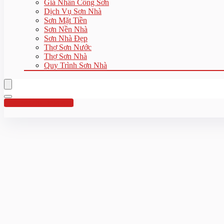
Giá Nhân Công Sơn
Dịch Vụ Sơn Nhà
Sơn Mặt Tiền
Sơn Nền Nhà
Sơn Nhà Đẹp
Thợ Sơn Nước
Thợ Sơn Nhà
Quy Trình Sơn Nhà
Hotline:0961 894 472