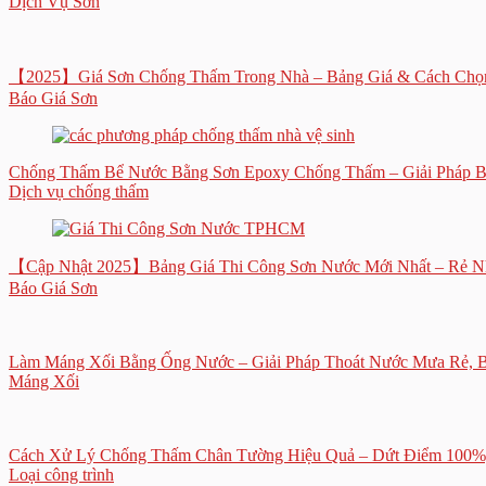
Dịch Vụ Sơn
【2025】Giá Sơn Chống Thấm Trong Nhà – Bảng Giá & Cách Chọ
Báo Giá Sơn
Chống Thấm Bể Nước Bằng Sơn Epoxy Chống Thấm – Giải Pháp B
Dịch vụ chống thấm
【Cập Nhật 2025】Bảng Giá Thi Công Sơn Nước Mới Nhất – Rẻ 
Báo Giá Sơn
Làm Máng Xối Bằng Ống Nước – Giải Pháp Thoát Nước Mưa Rẻ, B
Máng Xối
Cách Xử Lý Chống Thấm Chân Tường Hiệu Quả – Dứt Điểm 100%
Loại công trình