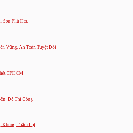
n Sơn Phù Hợp
ền Vững, An Toàn Tuyệt Đối
Nhất TPHCM
ền, Dễ Thi Công
, Không Thấm Lại