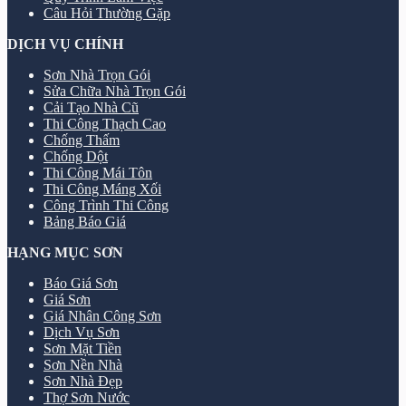
Câu Hỏi Thường Gặp
DỊCH VỤ CHÍNH
Sơn Nhà Trọn Gói
Sửa Chữa Nhà Trọn Gói
Cải Tạo Nhà Cũ
Thi Công Thạch Cao
Chống Thấm
Chống Dột
Thi Công Mái Tôn
Thi Công Máng Xối
Công Trình Thi Công
Bảng Báo Giá
HẠNG MỤC SƠN
Báo Giá Sơn
Giá Sơn
Giá Nhân Công Sơn
Dịch Vụ Sơn
Sơn Mặt Tiền
Sơn Nền Nhà
Sơn Nhà Đẹp
Thợ Sơn Nước