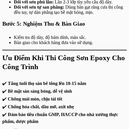
Đối với sơn phủ lăn:
Lăn 2-3 lớp tùy yêu cầu độ dày.
Đối với sơn tự san phẳng:
Dùng bàn gạt răng cưa thi công
đều tay, tự dàn phẳng tạo bề mặt bóng, mịn.
Bước 5: Nghiệm Thu & Bàn Giao
Kiểm tra độ dày, độ bám dính, màu sắc.
Bàn giao cho khách hàng đưa vào sử dụng.
Ưu Điểm Khi Thi Công Sơn Epoxy Cho
Công Trình
✔️
Tăng tuổi thọ sàn bê tông lên 10-15 năm
✔️
Bề mặt sàn sáng bóng, dễ vệ sinh
✔️
Chống mài mòn, chịu tải tốt
✔️
Chống hóa chất, dầu mỡ, axit nhẹ
✔️
Đảm bảo tiêu chuẩn GMP, HACCP cho nhà xưởng thực
phẩm, dược phẩm