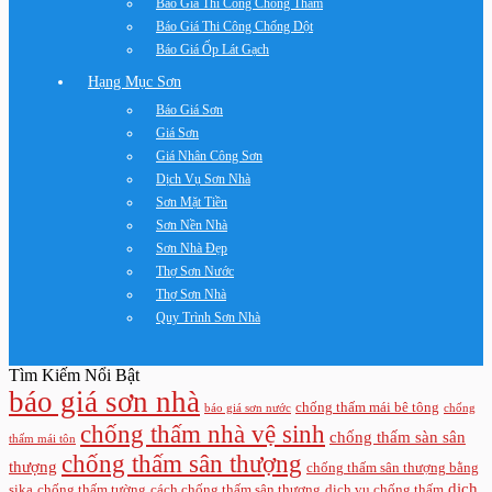
Báo Giá Thi Công Chống Thấm
Báo Giá Thi Công Chống Dột
Báo Giá Ốp Lát Gạch
Hạng Mục Sơn
Báo Giá Sơn
Giá Sơn
Giá Nhân Công Sơn
Dịch Vụ Sơn Nhà
Sơn Mặt Tiền
Sơn Nền Nhà
Sơn Nhà Đẹp
Thợ Sơn Nước
Thợ Sơn Nhà
Quy Trình Sơn Nhà
Tìm Kiếm Nổi Bật
báo giá sơn nhà
chống thấm mái bê tông
báo giá sơn nước
chống
chống thấm nhà vệ sinh
chống thấm sàn sân
thấm mái tôn
chống thấm sân thượng
thượng
chống thấm sân thượng bằng
dịch
sika
chống thấm tường
cách chống thấm sân thượng
dịch vụ chống thấm