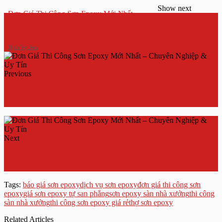
Show next
Đơn Giá Thi Công Sơn Epoxy Mới Nhất –
Chuyên Nghiệp & Uy Tín
Dịch Vụ Sơn
Previous
[2025] Bảng Đơn Giá Sơn Nước Trong Nhà Mới Nhất –
Tiết Kiệm, Đẹp, Bền
Next
【Cập Nhật 2025】Giá Nhân Công Sơn Bả Tường Mới
Nhất – Thi Công Đẹp, Giá Rẻ
Tags:
báo giá sơn epoxy
dịch vụ sơn epoxy
đơn giá thi công sơn
epoxy
giá sơn epoxy tự san phẳng
sơn epoxy sàn nhà xưởng
thi công
sàn nhà xưởng
thi công sơn epoxy giá rẻ
thợ sơn epoxy
Related Articles