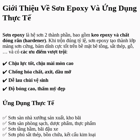
Giới Thiệu Về Sơn Epoxy Và Ứng Dụng
Thực Tế
Sơn epoxy
là hệ sơn 2 thành phần, bao gồm
keo epoxy và chất
đóng rắn (hardener)
. Khi trộn đúng tỷ lệ, sơn epoxy tạo thành lớp
màng sơn cứng, bám dính cực tốt trên bề mặt bê tông, sắt thép, gỗ,
… và có
các ưu điểm vượt trội
:
✔️
Chịu lực tốt, chịu mài mòn cao
✔️
Chống hóa chất, axit, dầu mỡ
✔️
Dễ lau chùi vệ sinh
✔️
Độ bóng cao, thẩm mỹ đẹp
Ứng Dụng Thực Tế
✅ Sơn sàn nhà xưởng sản xuất, kho bãi
✅ Sơn sàn phòng sạch, dược phẩm, thực phẩm
✅ Sơn tầng hầm, bãi đậu xe
✅ Sơn phủ sắt thép, bồn chứa, kết cấu kim loại