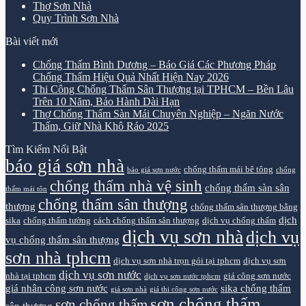
Thợ Sơn Nhà
Quy Trình Sơn Nhà
Bài viết mới
Chống Thấm Bình Dương – Báo Giá Các Phương Pháp
Chống Thấm Hiệu Quả Nhất Hiện Nay 2026
Thi Công Chống Thấm Sân Thượng tại TPHCM – Bền Lâu
Trên 10 Năm, Bảo Hành Dài Hạn
Thợ Chống Thấm Sàn Mái Chuyên Nghiệp – Ngăn Nước
Thấm, Giữ Nhà Khô Ráo 2025
Tìm Kiếm Nổi Bật
báo giá sơn nhà
chống thấm mái bê tông
báo giá sơn nước
chống
chống thấm nhà vệ sinh
chống thấm sàn sân
thấm mái tôn
chống thấm sân thượng
thượng
chống thấm sân thượng bằng
dịch
sika
chống thấm tường
cách chống thấm sân thượng
dịch vụ chống thấm
dịch vụ sơn nhà
dịch vụ
vụ chống thấm sân thượng
sơn nhà tphcm
dịch vụ sơn nhà trọn gói tại tphcm
dịch vụ sơn
dịch vụ sơn nước
nhà tại tphcm
giá công sơn nước
dịch vụ sơn nước tphcm
giá nhân công sơn nước
sika chống thấm
giá sơn nhà
giá thi công sơn nước
sơn chống thấm
sơn chống thấm