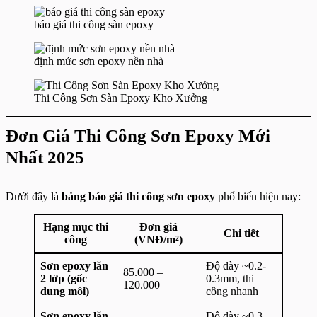
báo giá thi công sàn epoxy
định mức sơn epoxy nền nhà
Thi Công Sơn Sàn Epoxy Kho Xưởng
Đơn Giá Thi Công Sơn Epoxy Mới
Nhất 2025
Dưới đây là
bảng báo giá thi công sơn epoxy
phổ biến hiện nay:
Hạng mục thi
Đơn giá
Chi tiết
công
(VNĐ/m²)
Sơn epoxy lăn
Độ dày ~0.2-
85.000 –
2 lớp (gốc
0.3mm, thi
120.000
dung môi)
công nhanh
Sơn epoxy lăn
Độ dày ~0.3-