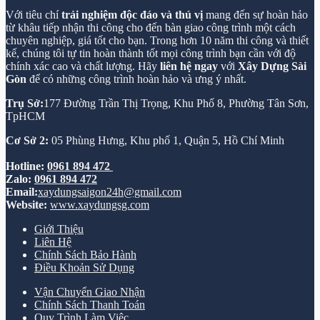
Với tiêu chí
trải nghiệm độc đáo và thú vị
mang đến sự hoàn hảo
từ khâu tiếp nhận thi công cho đến bàn giao công trình một cách
chuyên nghiệp, giá tốt cho bạn. Trong hơn 10 năm thi công và thiết
kế, chúng tôi tự tin hoàn thành tốt mọi công trình bạn cần với độ
chính xác cao và chất lượng. Hãy
liên hệ ngay
với
Xây Dựng Sài
Gòn
để có những công trình hoàn hảo và ưng ý nhất.
Trụ Sở:
177 Đường Trần Thị Trọng, Khu Phố 8, Phường Tân Sơn,
TpHCM
Cơ Sở 2:
05 Phùng Hưng, Khu phố 1, Quận 5, Hồ Chí Minh
Hotline:
0961 894 472
Zalo:
0961 894 472
Email:
xaydungsaigon24h@gmail.com
Website:
www.xaydungsg.com
Giới Thiệu
Liên Hệ
Chính Sách Bảo Hành
Điều Khoản Sử Dụng
Vận Chuyển Giao Nhận
Chính Sách Thanh Toán
Quy Trình Làm Việc