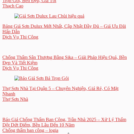
Trọn Gói, Bền Đẹp, Giá Tốt
Thạch Cao
Bảng Giá Sơn Dulux Mới Nhất, Cập Nhật Đầy Đủ – Giá Ưu Đãi
Hấp Dẫn
Dịch Vụ Thi Công
Chống Thấm Sân Thượng Bằng Sika – Giải Pháp Hiệu Quả, Bền
Đẹp Và Tiết Kiệm
Dịch Vụ Thi Công
Thợ Sơn Nhà Tại Quận 5 – Chuyên Nghiệp, Giá Rẻ, Có Mặt
Nhanh
Thợ Sơn Nhà
Báo Giá Chống Thấm Ban Công, Trần Nhà 2025 – Xử Lý Thấm
Dột Dứt Điểm, Bền Lâu Đến 10 Năm
Chống thấm ban công – logia