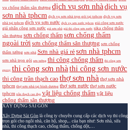
dịch vụ sơn nhà
dịch vụ
vụ chống thấm sân thượng
sơn nhà tphcm
dịch vụ sơn nhà trọn gói tại tphcm
dịch vụ sơn
dịch vụ sơn nước
nhà tại tphcm
giá công sơn nước
dịch vụ sơn nước tphcm
giá nhân công sơn nước
sika chống thấm
giá sơn nhà
giá thi công sơn nước
sơn chống thấm
sơn chống thấm
sân thượng
ngoài trời
sơn chống thấm sân thượng
sơn chống
sơn nhà tphcm
Sơn nhà giá rẻ
thấm tường
sơn nhà
thi công chống thấm
sơn nhà trọn gói
sơn tường
thi công sơn
thi công sơn nhà
thi công sơn nước
epoxy
thợ sơn nhà
thi công trần thạch cao
thợ sơn nhà
thợ sơn nước
tphcm
thợ sơn nước
thợ sơn nhà tại bình dương
vật liệu chống thấm
vật liệu
tphcm
trần thạch cao đẹp
chống thấm sân thượng
XÂY DỰNG SÀI GÒN
Xây Dựng Sài Gòn
là công ty chuyên cung cấp các dịch vụ thi công
trọn gói cho ngôi nhà, căn hộ, shop,.. của bạn như: Sơn nhà, sửa
nhà, thi công thạch cao, chống thấm, chống dột,…