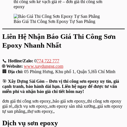
thi công sơn kẻ vạch giá rẻ – đơn giá thi công sơn
epoxy
Báo Giá Thi Công Sơn Epoxy Tự San Phẳng
Liên Hệ Nhận Báo Giá Thi Công Sơn
Epoxy Nhanh Nhất
📞
Hotline/Zalo:
0
774 722 777
🌐
Website:
www.xaydungsg.com
🏢
Địa chỉ:
05 Phùng Hưng, Khu phố 1, Quận 5,Hồ Chí Minh
🎯
Xây Dựng Sài Gòn – Đơn vị thi công sơn epoxy uy tín, giá
cạnh tranh, bảo hành dài hạn. Liên hệ ngay để được tư vấn
miễn phí và nhận báo giá chi tiết hôm nay!
đơn giá thi công sơn epoxy,,báo giá sơn epoxy,,thi công sơn epoxy
giá rẻ,,dịch vụ sơn epoxy,,sơn epoxy sàn nhà xưởng,,giá sơn epoxy
tự san phẳng,,thợ sơn epoxy,,
Dịch vụ sơn epoxy