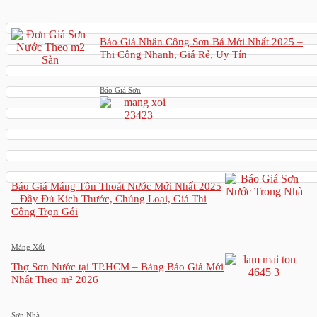
Báo Giá Nhân Công Sơn Bả Mới Nhất 2025 –
Thi Công Nhanh, Giá Rẻ, Uy Tín
Báo Giá Sơn
Báo Giá Máng Tôn Thoát Nước Mới Nhất 2025
– Đầy Đủ Kích Thước, Chủng Loại, Giá Thi
Công Trọn Gói
Máng Xối
Thợ Sơn Nước tại TP.HCM – Bảng Báo Giá Mới
Nhất Theo m² 2026
Sơn Nhà