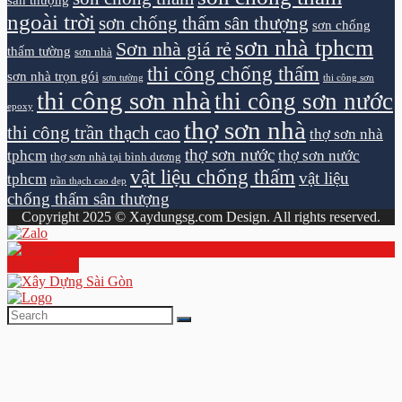
sân thượng
ngoài trời
sơn chống thấm sân thượng
sơn chống
sơn nhà tphcm
Sơn nhà giá rẻ
thấm tường
sơn nhà
thi công chống thấm
sơn nhà trọn gói
sơn tường
thi công sơn
thi công sơn nhà
thi công sơn nước
epoxy
thợ sơn nhà
thi công trần thạch cao
thợ sơn nhà
thợ sơn nước
tphcm
thợ sơn nước
thợ sơn nhà tại bình dương
vật liệu chống thấm
vật liệu
tphcm
trần thạch cao đẹp
chống thấm sân thượng
Copyright 2025 © Xaydungsg.com Design. All rights reserved.
0961894472