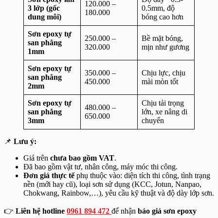
120.000 –
3 lớp (gốc
0.5mm, độ
180.000
dung môi)
bóng cao hơn
Sơn epoxy tự
250.000 –
Bề mặt bóng,
san phẳng
320.000
mịn như gương
1mm
Sơn epoxy tự
350.000 –
Chịu lực, chịu
san phẳng
450.000
mài mòn tốt
2mm
Sơn epoxy tự
Chịu tải trọng
480.000 –
san phẳng
lớn, xe nâng di
650.000
3mm
chuyển
📌
Lưu ý:
Giá trên
chưa bao gồm VAT
.
Đã bao gồm vật tư, nhân công, máy móc thi công.
Đơn giá thực tế
phụ thuộc vào: diện tích thi công, tình trạng
nền (mới hay cũ), loại sơn sử dụng (KCC, Jotun, Nanpao,
Chokwang, Rainbow,…), yêu cầu kỹ thuật và độ dày lớp sơn.
👉
Liên hệ hotline
0961 894 472
để nhận
báo giá sơn epoxy