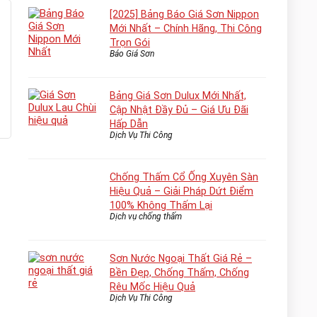
[2025] Bảng Báo Giá Sơn Nippon
Mới Nhất – Chính Hãng, Thi Công
Trọn Gói
Báo Giá Sơn
Bảng Giá Sơn Dulux Mới Nhất,
Cập Nhật Đầy Đủ – Giá Ưu Đãi
Hấp Dẫn
Dịch Vụ Thi Công
Chống Thấm Cổ Ống Xuyên Sàn
Hiệu Quả – Giải Pháp Dứt Điểm
100% Không Thấm Lại
Dịch vụ chống thấm
Sơn Nước Ngoại Thất Giá Rẻ –
Bền Đẹp, Chống Thấm, Chống
Rêu Mốc Hiệu Quả
Dịch Vụ Thi Công