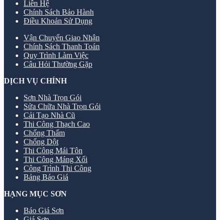
Liên Hệ
Chính Sách Bảo Hành
Điều Khoản Sử Dụng
Vận Chuyển Giao Nhận
Chính Sách Thanh Toán
Quy Trình Làm Việc
Câu Hỏi Thường Gặp
DỊCH VỤ CHÍNH
Sơn Nhà Trọn Gói
Sửa Chữa Nhà Trọn Gói
Cải Tạo Nhà Cũ
Thi Công Thạch Cao
Chống Thấm
Chống Dột
Thi Công Mái Tôn
Thi Công Máng Xối
Công Trình Thi Công
Bảng Báo Giá
HẠNG MỤC SƠN
Báo Giá Sơn
Giá Sơn