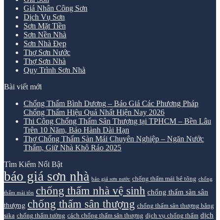
Giá Nhân Công Sơn
Dịch Vụ Sơn
Sơn Mặt Tiền
Sơn Nền Nhà
Sơn Nhà Đẹp
Thợ Sơn Nước
Thợ Sơn Nhà
Quy Trình Sơn Nhà
Bài viết mới
Chống Thấm Bình Dương – Báo Giá Các Phương Pháp
Chống Thấm Hiệu Quả Nhất Hiện Nay 2026
Thi Công Chống Thấm Sân Thượng tại TPHCM – Bền Lâu
Trên 10 Năm, Bảo Hành Dài Hạn
Thợ Chống Thấm Sàn Mái Chuyên Nghiệp – Ngăn Nước
Thấm, Giữ Nhà Khô Ráo 2025
Tìm Kiếm Nổi Bật
báo giá sơn nhà
chống thấm mái bê tông
báo giá sơn nước
chống
chống thấm nhà vệ sinh
chống thấm sàn sân
thấm mái tôn
chống thấm sân thượng
thượng
chống thấm sân thượng bằng
dịch
sika
chống thấm tường
cách chống thấm sân thượng
dịch vụ chống thấm