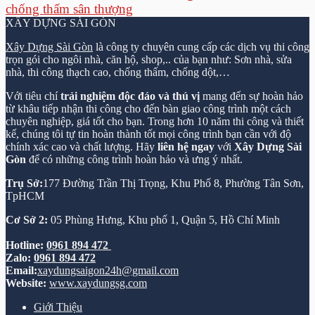
chống thấm sân thượng
XÂY DỰNG SÀI GÒN
Xây Dựng Sài Gòn
là công ty chuyên cung cấp các dịch vụ thi công
trọn gói cho ngôi nhà, căn hộ, shop,.. của bạn như: Sơn nhà, sửa
nhà, thi công thạch cao, chống thấm, chống dột,…
Với tiêu chí
trải nghiệm độc đáo và thú vị
mang đến sự hoàn hảo
từ khâu tiếp nhận thi công cho đến bàn giao công trình một cách
chuyên nghiệp, giá tốt cho bạn. Trong hơn 10 năm thi công và thiết
kế, chúng tôi tự tin hoàn thành tốt mọi công trình bạn cần với độ
chính xác cao và chất lượng. Hãy
liên hệ ngay
với
Xây Dựng Sài
Gòn
để có những công trình hoàn hảo và ưng ý nhất.
Trụ Sở:
177 Đường Trần Thị Trọng, Khu Phố 8, Phường Tân Sơn,
TpHCM
Cơ Sở 2:
05 Phùng Hưng, Khu phố 1, Quận 5, Hồ Chí Minh
Hotline:
0961 894 472
Zalo:
0961 894 472
Email:
xaydungsaigon24h@gmail.com
Website:
www.xaydungsg.com
Giới Thiệu