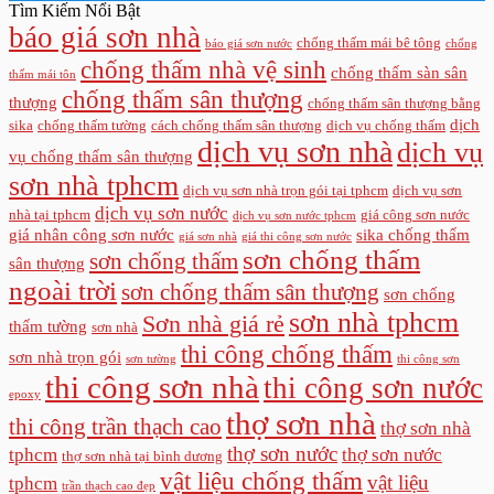
Tìm Kiếm Nổi Bật
báo giá sơn nhà
chống thấm mái bê tông
báo giá sơn nước
chống
chống thấm nhà vệ sinh
chống thấm sàn sân
thấm mái tôn
chống thấm sân thượng
thượng
chống thấm sân thượng bằng
dịch
sika
chống thấm tường
cách chống thấm sân thượng
dịch vụ chống thấm
dịch vụ sơn nhà
dịch vụ
vụ chống thấm sân thượng
sơn nhà tphcm
dịch vụ sơn nhà trọn gói tại tphcm
dịch vụ sơn
dịch vụ sơn nước
nhà tại tphcm
giá công sơn nước
dịch vụ sơn nước tphcm
giá nhân công sơn nước
sika chống thấm
giá sơn nhà
giá thi công sơn nước
sơn chống thấm
sơn chống thấm
sân thượng
ngoài trời
sơn chống thấm sân thượng
sơn chống
sơn nhà tphcm
Sơn nhà giá rẻ
thấm tường
sơn nhà
thi công chống thấm
sơn nhà trọn gói
sơn tường
thi công sơn
thi công sơn nhà
thi công sơn nước
epoxy
thợ sơn nhà
thi công trần thạch cao
thợ sơn nhà
thợ sơn nước
tphcm
thợ sơn nước
thợ sơn nhà tại bình dương
vật liệu chống thấm
vật liệu
tphcm
trần thạch cao đẹp