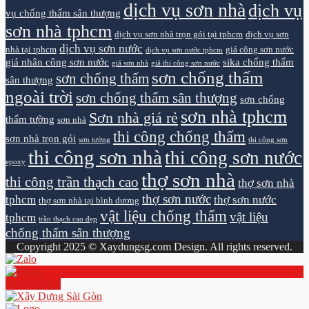
dịch vụ sơn nhà
dịch vụ
vụ chống thấm sân thượng
sơn nhà tphcm
dịch vụ sơn nhà trọn gói tại tphcm
dịch vụ sơn
dịch vụ sơn nước
nhà tại tphcm
giá công sơn nước
dịch vụ sơn nước tphcm
giá nhân công sơn nước
sika chống thấm
giá sơn nhà
giá thi công sơn nước
sơn chống thấm
sơn chống thấm
sân thượng
ngoài trời
sơn chống thấm sân thượng
sơn chống
sơn nhà tphcm
Sơn nhà giá rẻ
thấm tường
sơn nhà
thi công chống thấm
sơn nhà trọn gói
sơn tường
thi công sơn
thi công sơn nhà
thi công sơn nước
epoxy
thợ sơn nhà
thi công trần thạch cao
thợ sơn nhà
thợ sơn nước
tphcm
thợ sơn nước
thợ sơn nhà tại bình dương
vật liệu chống thấm
vật liệu
tphcm
trần thạch cao đẹp
chống thấm sân thượng
Copyright 2025 © Xaydungsg.com Design. All rights reserved.
0961894472