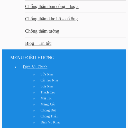
Chống thấm ban công – logia
Chống thấm khe hở – cổ ống
Chống thấm tường
Blog – Tin tức
MENU ĐIỀU HƯỚNG
Dịch Vụ Chính
Sửa Nhà
Cải Tạo Nhà
Sơn Nhà
Thạch Cao
Mái Tôn
Máng Xối
Chống Dột
Chống Thấm
Dịch Vụ Khác