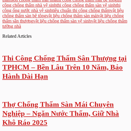
công chống thấm nhà vệ sinh
thi công chống thấm sàn vệ sinh
thi
công ống nước nhà vệ sinh
tiêu chuẩn thi công chống thấm
vật liệu
chống thấm sàn bê tông
vật liệu chống thấm sàn mái
vật liệu chống
thấm sân thượng
vật liệu chống thấm sàn vệ sinh
vật liệu chống thấm
tường nhà
Related Articles
Thi Công Chống Thấm Sân Thượng tại
TPHCM – Bền Lâu Trên 10 Năm, Bảo
Hành Dài Hạn
Thợ Chống Thấm Sàn Mái Chuyên
Nghiệp – Ngăn Nước Thấm, Giữ Nhà
Khô Ráo 2025