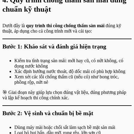
chuẩn kỹ thuật
Dưới đây là
quy trình thi công chống thấm sàn mái
đúng kỹ
thuật, áp dụng cho cả công trình mới và cải tạo:
Bước 1: Khảo sát và đánh giá hiện trạng
Kiểm tra tình trạng sàn mái: mới hay cũ, có nứt không, có
đọng nước không
Xác định hướng nước thoát, độ dốc mái có phù hợp không
Xem xét các lỗi chống thấm cũ (nếu có) như bong tróc,
phồng rộp, nứt nẻ
🎯 Giai đoạn này giúp lựa chọn đúng vật liệu, đúng phương pháp
và lập kế hoạch thi công chính xác.
Bước 2: Vệ sinh và chuẩn bị bề mặt
Dùng máy mài hoặc chổi sắt làm sạch bề mặt sàn mái
Loại bỏ bụi bẩn, dầu mỡ, rong rêu, lớp sơn cũ