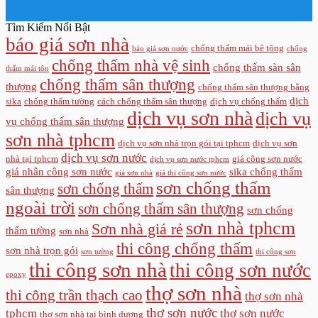
Tìm Kiếm Nổi Bật
báo giá sơn nhà
chống thấm mái bê tông
báo giá sơn nước
chống
chống thấm nhà vệ sinh
chống thấm sàn sân
thấm mái tôn
chống thấm sân thượng
thượng
chống thấm sân thượng bằng
dịch
sika
chống thấm tường
cách chống thấm sân thượng
dịch vụ chống thấm
dịch vụ sơn nhà
dịch vụ
vụ chống thấm sân thượng
sơn nhà tphcm
dịch vụ sơn nhà trọn gói tại tphcm
dịch vụ sơn
dịch vụ sơn nước
nhà tại tphcm
giá công sơn nước
dịch vụ sơn nước tphcm
giá nhân công sơn nước
sika chống thấm
giá sơn nhà
giá thi công sơn nước
sơn chống thấm
sơn chống thấm
sân thượng
ngoài trời
sơn chống thấm sân thượng
sơn chống
sơn nhà tphcm
Sơn nhà giá rẻ
thấm tường
sơn nhà
thi công chống thấm
sơn nhà trọn gói
sơn tường
thi công sơn
thi công sơn nhà
thi công sơn nước
epoxy
thợ sơn nhà
thi công trần thạch cao
thợ sơn nhà
thợ sơn nước
tphcm
thợ sơn nước
thợ sơn nhà tại bình dương