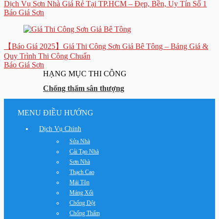
Dịch Vụ Sơn Nhà Giá Rẻ Tại TP.HCM – Đẹp, Bền, Uy Tín Số 1
Báo Giá Sơn
【Báo Giá 2025】Giá Thi Công Sơn Giả Bê Tông – Bảng Giá &
Quy Trình Thi Công Chuẩn
Báo Giá Sơn
HẠNG MỤC THI CÔNG
Chống thấm sân thượng
MENU ĐIỀU HƯỚNG
Dịch Vụ Chính
Sửa Nhà
Cải Tạo Nhà
Sơn Nhà
Thạch Cao
Mái Tôn
Máng Xối
Chống Dột
Chống Thấm