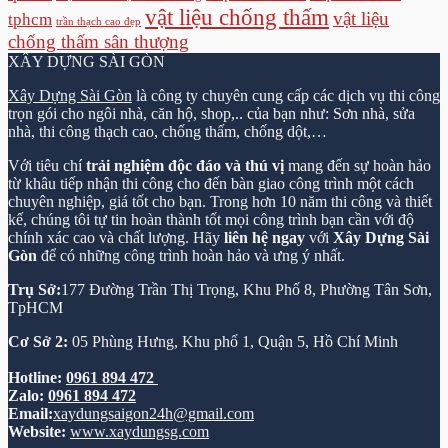
vật liệu chống thấm
vật liệu
tphcm
trần thạch cao đẹp
chống thấm sân thượng
XÂY DỰNG SÀI GÒN
Xây Dựng Sài Gòn
là công ty chuyên cung cấp các dịch vụ thi công
trọn gói cho ngôi nhà, căn hộ, shop,.. của bạn như: Sơn nhà, sửa
nhà, thi công thạch cao, chống thấm, chống dột,…
Với tiêu chí
trải nghiệm độc đáo và thú vị
mang đến sự hoàn hảo
từ khâu tiếp nhận thi công cho đến bàn giao công trình một cách
chuyên nghiệp, giá tốt cho bạn. Trong hơn 10 năm thi công và thiết
kế, chúng tôi tự tin hoàn thành tốt mọi công trình bạn cần với độ
chính xác cao và chất lượng. Hãy
liên hệ ngay
với
Xây Dựng Sài
Gòn
để có những công trình hoàn hảo và ưng ý nhất.
Trụ Sở:
177 Đường Trần Thị Trọng, Khu Phố 8, Phường Tân Sơn,
TpHCM
Cơ Sở 2:
05 Phùng Hưng, Khu phố 1, Quận 5, Hồ Chí Minh
Hotline:
0961 894 472
Zalo:
0961 894 472
Email:
xaydungsaigon24h@gmail.com
Website:
www.xaydungsg.com