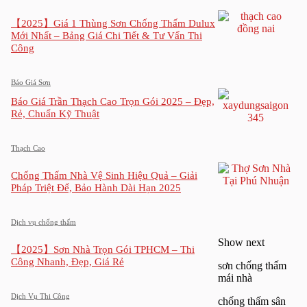
【2025】Giá 1 Thùng Sơn Chống Thấm Dulux
Mới Nhất – Bảng Giá Chi Tiết & Tư Vấn Thi
Công
Báo Giá Sơn
Báo Giá Trần Thạch Cao Trọn Gói 2025 – Đẹp,
Rẻ, Chuẩn Kỹ Thuật
Thạch Cao
Chống Thấm Nhà Vệ Sinh Hiệu Quả – Giải
Pháp Triệt Để, Bảo Hành Dài Hạn 2025
Dịch vụ chống thấm
Show next
【2025】Sơn Nhà Trọn Gói TPHCM – Thi
Công Nhanh, Đẹp, Giá Rẻ
sơn chống thấm
mái nhà
Dịch Vụ Thi Công
chống thấm sân