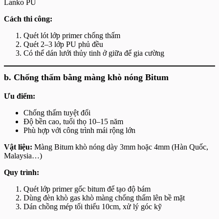
Lanko PU
Cách thi công:
Quét lót lớp primer chống thấm
Quét 2–3 lớp PU phủ đều
Có thể dán lưới thủy tinh ở giữa để gia cường
b. Chống thấm bằng màng khò nóng Bitum
Ưu điểm:
Chống thấm tuyệt đối
Độ bền cao, tuổi thọ 10–15 năm
Phù hợp với công trình mái rộng lớn
Vật liệu:
Màng Bitum khò nóng dày 3mm hoặc 4mm (Hàn Quốc,
Malaysia…)
Quy trình:
Quét lớp primer gốc bitum để tạo độ bám
Dùng đèn khò gas khò màng chống thấm lên bề mặt
Dán chồng mép tối thiểu 10cm, xử lý góc kỹ