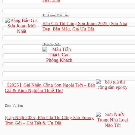
Phát Sinh
Thi Công Mái Tôn
Báo Giá Thi Công Sơn Jotun 2025 | Sơn Nhà
Đẹp, Bền Màu, Giá Ưu Đãi
Dịch Vụ Sơn
【2025】Giá Nhân Công Sơn Ngoài Trời – Báo
Giá & Kinh Nghiệm Thuê Thợ
Dịch Vụ Sơn
[Cập Nhật 2025] Báo Giá Thi Công Sàn Epoxy
Trọn Gói – Chi Tiết & Ưu Đãi