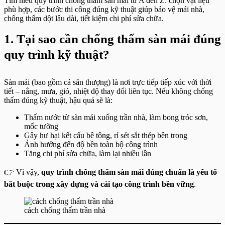
Tìm hiểu quy trình chống thấm sàn mái từ A đến Z: chọn vật liệu
phù hợp, các bước thi công đúng kỹ thuật giúp bảo vệ mái nhà,
chống thấm dột lâu dài, tiết kiệm chi phí sửa chữa.
1. Tại sao cần chống thấm sàn mái đúng
quy trình kỹ thuật?
Sàn mái (bao gồm cả sân thượng) là nơi trực tiếp tiếp xúc với thời
tiết – nắng, mưa, gió, nhiệt độ thay đổi liên tục. Nếu không chống
thấm đúng kỹ thuật, hậu quả sẽ là:
Thấm nước từ sàn mái xuống trần nhà, làm bong tróc sơn,
mốc tường
Gây hư hại kết cấu bê tông, rỉ sét sắt thép bên trong
Ảnh hưởng đến độ bền toàn bộ công trình
Tăng chi phí sửa chữa, làm lại nhiều lần
👉 Vì vậy,
quy trình chống thấm sàn mái đúng chuẩn là yếu tố
bắt buộc trong xây dựng và cải tạo công trình bền vững
.
cách chống thấm trần nhà