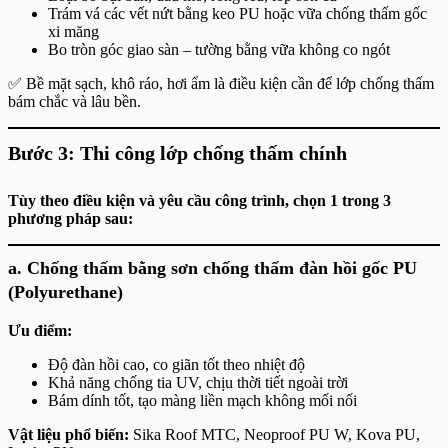
Trám vá các vết nứt bằng keo PU hoặc vữa chống thấm gốc
xi măng
Bo tròn góc giao sàn – tường bằng vữa không co ngót
✅ Bề mặt sạch, khô ráo, hơi ẩm là điều kiện cần để lớp chống thấm
bám chắc và lâu bền.
Bước 3: Thi công lớp chống thấm chính
Tùy theo điều kiện và yêu cầu công trình, chọn 1 trong 3
phương pháp sau:
a. Chống thấm bằng sơn chống thấm đàn hồi gốc PU
(Polyurethane)
Ưu điểm:
Độ đàn hồi cao, co giãn tốt theo nhiệt độ
Khả năng chống tia UV, chịu thời tiết ngoài trời
Bám dính tốt, tạo màng liền mạch không mối nối
Vật liệu phổ biến:
Sika Roof MTC, Neoproof PU W, Kova PU,