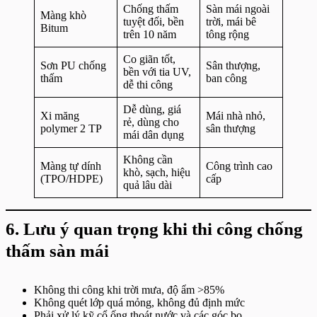
Chống thấm
Sàn mái ngoài
Màng khò
tuyệt đối, bền
trời, mái bê
Bitum
trên 10 năm
tông rộng
Co giãn tốt,
Sơn PU chống
Sân thượng,
bền với tia UV,
thấm
ban công
dễ thi công
Dễ dùng, giá
Xi măng
Mái nhà nhỏ,
rẻ, dùng cho
polymer 2 TP
sân thượng
mái dân dụng
Không cần
Màng tự dính
Công trình cao
khò, sạch, hiệu
(TPO/HDPE)
cấp
quả lâu dài
6. Lưu ý quan trọng khi thi công chống
thấm sàn mái
Không thi công khi trời mưa, độ ẩm >85%
Không quét lớp quá mỏng, không đủ định mức
Phải xử lý kỹ cổ ống thoát nước và các góc bo