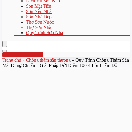
Dịch Vụ Sơn Nhà
Sơn Mặt Tiền
Sơn Nền Nhà
Sơn Nhà Đẹp
Thợ Sơn Nước
Thợ Sơn Nhà
Quy Trình Sơn Nhà
Hotline:0961 894 472
Trang chủ
»
Chống thấm sân thượng
»
Quy Trình Chống Thấm Sàn
Mái Đúng Chuẩn – Giải Pháp Dứt Điểm 100% Lỗi Thấm Dột