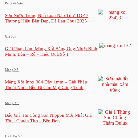
Báo Giá Sơn
Sơn Nước Trong Nhà Loại Nào Tốt? TOP 7
Thương Hiệu Bền Đẹp, Dễ Lau Chùi 2025
Giá Sơn
Giải Pháp Làm Máng Xối Bằng Ống Nhựa Bình
Minh: Bền – Rẻ – Hiệu Quả Số 1
Máng Xối
Máng Xối Inox 304 Dày 1mm – Giải Pháp
Thoát Nước Bền Bỉ Cho Mọi Công Trình
Máng Xối
Báo Giá Thi Công Sơn Nippon Mới Nhất Giá
Tốt – Chuẩn Thợ – Bền Đẹp
Dịch Vụ Sơn