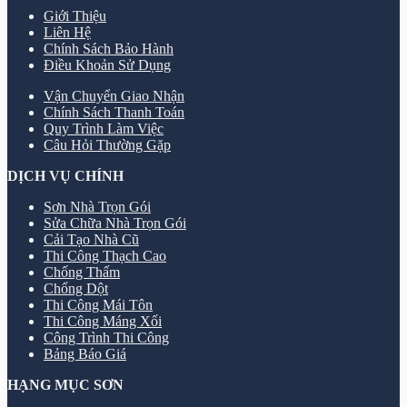
Giới Thiệu
Liên Hệ
Chính Sách Bảo Hành
Điều Khoản Sử Dụng
Vận Chuyển Giao Nhận
Chính Sách Thanh Toán
Quy Trình Làm Việc
Câu Hỏi Thường Gặp
DỊCH VỤ CHÍNH
Sơn Nhà Trọn Gói
Sửa Chữa Nhà Trọn Gói
Cải Tạo Nhà Cũ
Thi Công Thạch Cao
Chống Thấm
Chống Dột
Thi Công Mái Tôn
Thi Công Máng Xối
Công Trình Thi Công
Bảng Báo Giá
HẠNG MỤC SƠN