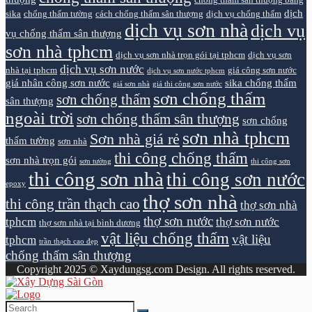
chống thấm sân thượng bằng
dịch
sika
chống thấm tường
cách chống thấm sân thượng
dịch vụ chống thấm
dịch vụ sơn nhà
dịch vụ
vụ chống thấm sân thượng
sơn nhà tphcm
dịch vụ sơn nhà trọn gói tại tphcm
dịch vụ sơn
dịch vụ sơn nước
nhà tại tphcm
giá công sơn nước
dịch vụ sơn nước tphcm
giá nhân công sơn nước
sika chống thấm
giá sơn nhà
giá thi công sơn nước
sơn chống thấm
sơn chống thấm
sân thượng
ngoài trời
sơn chống thấm sân thượng
sơn chống
sơn nhà tphcm
Sơn nhà giá rẻ
thấm tường
sơn nhà
thi công chống thấm
sơn nhà trọn gói
sơn tường
thi công sơn
thi công sơn nhà
thi công sơn nước
epoxy
thợ sơn nhà
thi công trần thạch cao
thợ sơn nhà
thợ sơn nước
tphcm
thợ sơn nước
thợ sơn nhà tại bình dương
vật liệu chống thấm
vật liệu
tphcm
trần thạch cao đẹp
chống thấm sân thượng
Copyright 2025 © Xaydungsg.com Design. All rights reserved.