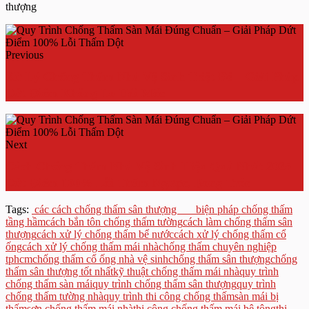
thượng
Previous
Xử Lý Chống Thấm Nhà Vệ Sinh Triệt Để – Giải Pháp
Dứt Điểm Không Lo Hôi Mốc
Next
Cách Chống Thấm Nhà Vệ Sinh Hiệu Quả Nhất 2025 –
Dứt Điểm 100% Lỗi Thấm Ngược, Bong Tróc
Tags:
các cách chống thấm sân thượng
biện pháp chống thấm
tầng hầm
cách bắn tôn chống thấm tường
cách làm chống thấm sân
thượng
cách xử lý chống thấm bể nước
cách xử lý chống thấm cổ
ống
cách xử lý chống thấm mái nhà
chống thấm chuyên nghiệp
tphcm
chống thấm cổ ống nhà vệ sinh
chống thấm sân thượng
chống
thấm sân thượng tốt nhất
kỹ thuật chống thấm mái nhà
quy trình
chống thấm sàn mái
quy trình chống thấm sân thượng
quy trình
chống thấm tường nhà
quy trình thi công chống thấm
sàn mái bị
thấm
sơn chống thấm mái nhà
thi công chống thấm mái bê tông
thi