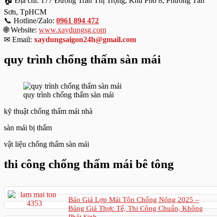
🏠 Địa chỉ: 177 Đường Trần Thị Trọng, Khu Phố 8, Phường Tân
Sơn, TpHCM
📞 Hotline/Zalo:
0961 894 472
🌐 Website:
www.xaydungsg.com
✉ Email:
xaydungsaigon24h@gmail.com
quy trình chống thấm sàn mái
quy trình chống thấm sàn mái
kỹ thuật chống thấm mái nhà
sàn mái bị thấm
vật liệu chống thấm sàn mái
thi công chống thấm mái bê tông
Báo Giá Lợp Mái Tôn Chống Nóng 2025 –
Bảng Giá Thực Tế, Thi Công Chuẩn, Không