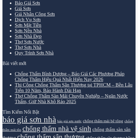
Báo Giá Sơn
Giá Sơn
Giá Nhân Công Sơn
Dịch Vụ Sơn
Sơn Mặt Tiền
Sơn Nền Nhà
Sơn Nhà Đẹp
Thợ Sơn Nước
Thợ Sơn Nhà
Quy Trình Sơn Nhà
Bài viết mới
Chống Thấm Bình Dương – Báo Giá Các Phương Pháp
Chống Thấm Hiệu Quả Nhất Hiện Nay 2026
Thi Công Chống Thấm Sân Thượng tại TPHCM – Bền Lâu
Trên 10 Năm, Bảo Hành Dài Hạn
Thợ Chống Thấm Sàn Mái Chuyên Nghiệp – Ngăn Nước
Thấm, Giữ Nhà Khô Ráo 2025
Tìm Kiếm Nổi Bật
báo giá sơn nhà
chống thấm mái bê tông
báo giá sơn nước
chống
chống thấm nhà vệ sinh
chống thấm sàn sân
thấm mái tôn
chống thấm sân thượng
thượng