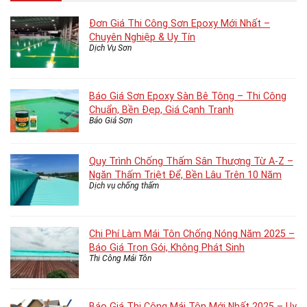
Đơn Giá Thi Công Sơn Epoxy Mới Nhất –
Chuyên Nghiệp & Uy Tín
Dịch Vụ Sơn
Báo Giá Sơn Epoxy Sàn Bê Tông – Thi Công
Chuẩn, Bền Đẹp, Giá Cạnh Tranh
Báo Giá Sơn
Quy Trình Chống Thấm Sân Thượng Từ A-Z –
Ngăn Thấm Triệt Để, Bền Lâu Trên 10 Năm
Dịch vụ chống thấm
Chi Phí Làm Mái Tôn Chống Nóng Năm 2025 –
Báo Giá Trọn Gói, Không Phát Sinh
Thi Công Mái Tôn
Báo Giá Thi Công Mái Tôn Mới Nhất 2025 – Uy