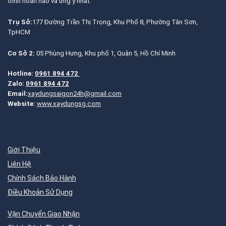
trình hoàn hảo và ưng ý nhất.
Trụ Sở:
177 Đường Trần Thị Trọng, Khu Phố 8, Phường Tân Sơn,
TpHCM
Cơ Sở 2:
05 Phùng Hưng, Khu phố 1, Quận 5, Hồ Chí Minh
Hotline:
0961 894 472
Zalo:
0961 894 472
Email:
xaydungsaigon24h@gmail.com
Website:
www.xaydungsg.com
Giới Thiệu
Liên Hệ
Chính Sách Bảo Hành
Điều Khoản Sử Dụng
Vận Chuyển Giao Nhận