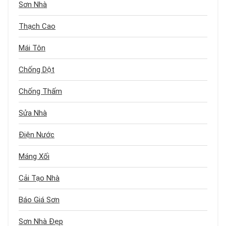
Sơn Nhà
Thạch Cao
Mái Tôn
Chống Dột
Chống Thấm
Sửa Nhà
Điện Nước
Máng Xối
Cải Tạo Nhà
Báo Giá Sơn
Sơn Nhà Đẹp