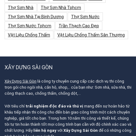
Thợ Sơn Nhà
Thợ Sơn Nhà Tphcm
Thợ Sơn Nhà Tại Bình Dương
Thợ Sơn Nước
Thợ Sơn Nước Tphcm
Trần Thạch Cao Đẹp
Vật Liệu Chống Thấm
Vật Liệu Chống Thấm Sân Thượng
XÂY DỰNG SÀI GÒN
Xây Dựng Sài Gòn
là công ty chuyên cung cấp các dịch vụ thi công
trọn gói cho ngôi nhà, căn hộ, shop,.. của bạn như: Sơn nhà, sửa nhà, thi
công thạch cao, chống thấm, chống dột,…
Với tiêu chí
trải nghiệm độc đáo và thú vị
mang đến sự hoàn hảo từ
khâu tiếp nhận thi công cho đến bàn giao công trình một cách chuyên
nghiệp, giá tốt cho bạn. Trong hơn 10 năm thi công và thiết kế, chúng
tôi tự tin hoàn thành tốt mọi công trình bạn cần với độ chính xác cao và
chất lượng. Hãy
liên hệ ngay
với
Xây Dựng Sài Gòn
để có những công