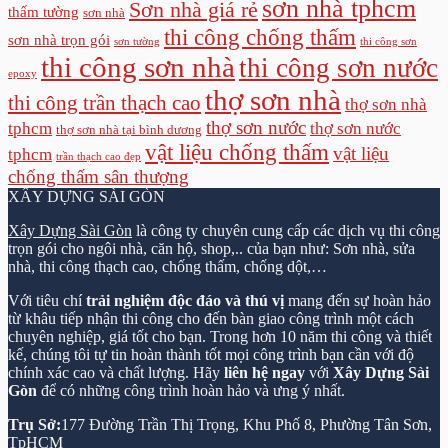
sơn nhà tphcm
Sơn nhà giá rẻ
thấm tường
sơn nhà
thi công chống thấm
sơn nhà trọn gói
sơn tường
thi công sơn
thi công sơn nhà
thi công sơn nước
epoxy
thợ sơn nhà
thi công trần thạch cao
thợ sơn nhà
thợ sơn nước
tphcm
thợ sơn nước
thợ sơn nhà tại bình dương
vật liệu chống thấm
vật liệu
tphcm
trần thạch cao đẹp
chống thấm sân thượng
XÂY DỰNG SÀI GÒN
Xây Dựng Sài Gòn
là công ty chuyên cung cấp các dịch vụ thi công
trọn gói cho ngôi nhà, căn hộ, shop,.. của bạn như: Sơn nhà, sửa
nhà, thi công thạch cao, chống thấm, chống dột,…
Với tiêu chí
trải nghiệm độc đáo và thú vị
mang đến sự hoàn hảo
từ khâu tiếp nhận thi công cho đến bàn giao công trình một cách
chuyên nghiệp, giá tốt cho bạn. Trong hơn 10 năm thi công và thiết
kế, chúng tôi tự tin hoàn thành tốt mọi công trình bạn cần với độ
chính xác cao và chất lượng. Hãy
liên hệ ngay
với
Xây Dựng Sài
Gòn
để có những công trình hoàn hảo và ưng ý nhất.
Trụ Sở:
177 Đường Trần Thị Trọng, Khu Phố 8, Phường Tân Sơn,
TpHCM