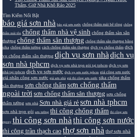
Thấm, Giữ Nhà Khô Ráo 2025
Tìm Kiếm Nổi Bật
báo giá sơn nhà
chống thấm mái bê tông
báo giá sơn nước
chống
chống thấm nhà vệ sinh
chống thấm sàn sân
thấm mái tôn
chống thấm sân thượng
thượng
chống thấm sân thượng bằng
dịch
sika
chống thấm tường
cách chống thấm sân thượng
dịch vụ chống thấm
dịch vụ sơn nhà
dịch vụ
vụ chống thấm sân thượng
sơn nhà tphcm
dịch vụ sơn nhà trọn gói tại tphcm
dịch vụ sơn
dịch vụ sơn nước
nhà tại tphcm
giá công sơn nước
dịch vụ sơn nước tphcm
giá nhân công sơn nước
sika chống thấm
giá sơn nhà
giá thi công sơn nước
sơn chống thấm
sơn chống thấm
sân thượng
ngoài trời
sơn chống thấm sân thượng
sơn chống
sơn nhà tphcm
Sơn nhà giá rẻ
thấm tường
sơn nhà
thi công chống thấm
sơn nhà trọn gói
sơn tường
thi công sơn
thi công sơn nhà
thi công sơn nước
epoxy
thợ sơn nhà
thi công trần thạch cao
thợ sơn nhà