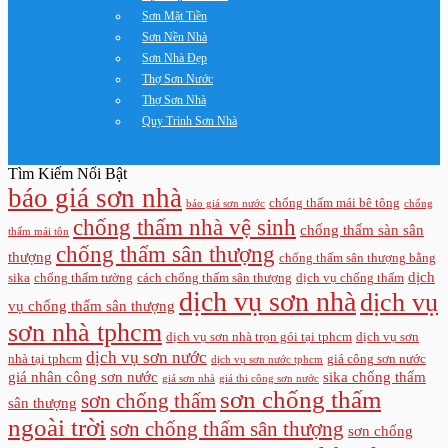
Sơn Mặt Tiền
Sơn Nền Nhà
Sơn Nhà Đẹp
Thợ Sơn Nước
Thợ Sơn Nhà
Quy Trình Sơn Nhà
Tìm Kiếm Nổi Bật
báo giá sơn nhà
chống thấm mái bê tông
báo giá sơn nước
chống
chống thấm nhà vệ sinh
chống thấm sàn sân
thấm mái tôn
chống thấm sân thượng
thượng
chống thấm sân thượng bằng
dịch
sika
chống thấm tường
cách chống thấm sân thượng
dịch vụ chống thấm
dịch vụ sơn nhà
dịch vụ
vụ chống thấm sân thượng
sơn nhà tphcm
dịch vụ sơn nhà trọn gói tại tphcm
dịch vụ sơn
dịch vụ sơn nước
nhà tại tphcm
giá công sơn nước
dịch vụ sơn nước tphcm
giá nhân công sơn nước
sika chống thấm
giá sơn nhà
giá thi công sơn nước
sơn chống thấm
sơn chống thấm
sân thượng
ngoài trời
sơn chống thấm sân thượng
sơn chống