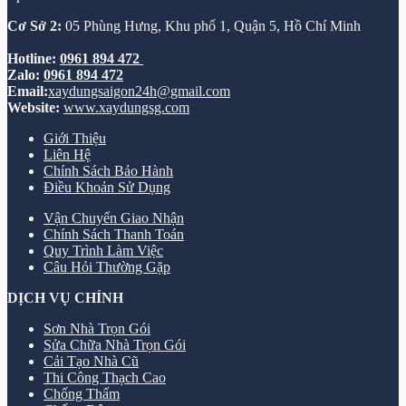
Cơ Sở 2:
05 Phùng Hưng, Khu phố 1, Quận 5, Hồ Chí Minh
Hotline:
0961 894 472
Zalo:
0961 894 472
Email:
xaydungsaigon24h@gmail.com
Website:
www.xaydungsg.com
Giới Thiệu
Liên Hệ
Chính Sách Bảo Hành
Điều Khoản Sử Dụng
Vận Chuyển Giao Nhận
Chính Sách Thanh Toán
Quy Trình Làm Việc
Câu Hỏi Thường Gặp
DỊCH VỤ CHÍNH
Sơn Nhà Trọn Gói
Sửa Chữa Nhà Trọn Gói
Cải Tạo Nhà Cũ
Thi Công Thạch Cao
Chống Thấm