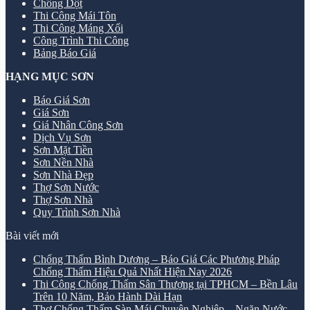
Chống Dột
Thi Công Mái Tôn
Thi Công Máng Xối
Công Trình Thi Công
Bảng Báo Giá
HẠNG MỤC SƠN
Báo Giá Sơn
Giá Sơn
Giá Nhân Công Sơn
Dịch Vụ Sơn
Sơn Mặt Tiền
Sơn Nền Nhà
Sơn Nhà Đẹp
Thợ Sơn Nước
Thợ Sơn Nhà
Quy Trình Sơn Nhà
Bài viết mới
Chống Thấm Bình Dương – Báo Giá Các Phương Pháp
Chống Thấm Hiệu Quả Nhất Hiện Nay 2026
Thi Công Chống Thấm Sân Thượng tại TPHCM – Bền Lâu
Trên 10 Năm, Bảo Hành Dài Hạn
Thợ Chống Thấm Sàn Mái Chuyên Nghiệp – Ngăn Nước