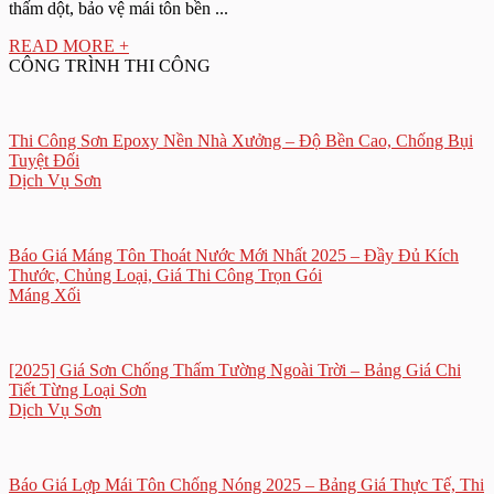
thấm dột, bảo vệ mái tôn bền ...
READ MORE +
CÔNG TRÌNH THI CÔNG
Thi Công Sơn Epoxy Nền Nhà Xưởng – Độ Bền Cao, Chống Bụi
Tuyệt Đối
Dịch Vụ Sơn
Báo Giá Máng Tôn Thoát Nước Mới Nhất 2025 – Đầy Đủ Kích
Thước, Chủng Loại, Giá Thi Công Trọn Gói
Máng Xối
[2025] Giá Sơn Chống Thấm Tường Ngoài Trời – Bảng Giá Chi
Tiết Từng Loại Sơn
Dịch Vụ Sơn
Báo Giá Lợp Mái Tôn Chống Nóng 2025 – Bảng Giá Thực Tế, Thi