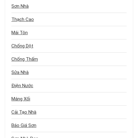
Sơn Nhà
Thạch Cao
Mái Tôn
Chống Dột
Chống Thấm
Sửa Nhà
Điện Nước
Máng Xối
Cải Tạo Nhà
Báo Giá Sơn