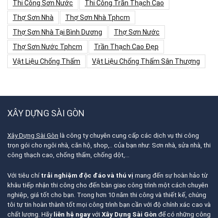
Thi Công Sơn Nước
Thi Công Trần Thạch Cao
Thợ Sơn Nhà
Thợ Sơn Nhà Tphcm
Thợ Sơn Nhà Tại Bình Dương
Thợ Sơn Nước
Thợ Sơn Nước Tphcm
Trần Thạch Cao Đẹp
Vật Liệu Chống Thấm
Vật Liệu Chống Thấm Sân Thượng
XÂY DỰNG SÀI GÒN
Xây Dựng Sài Gòn
là công ty chuyên cung cấp các dịch vụ thi công
trọn gói cho ngôi nhà, căn hộ, shop,.. của bạn như: Sơn nhà, sửa nhà, thi
công thạch cao, chống thấm, chống dột,…
Với tiêu chí
trải nghiệm độc đáo và thú vị
mang đến sự hoàn hảo từ
khâu tiếp nhận thi công cho đến bàn giao công trình một cách chuyên
nghiệp, giá tốt cho bạn. Trong hơn 10 năm thi công và thiết kế, chúng
tôi tự tin hoàn thành tốt mọi công trình bạn cần với độ chính xác cao và
chất lượng. Hãy
liên hệ ngay
với
Xây Dựng Sài Gòn
để có những công