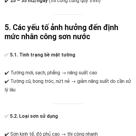
✔️
25 – 35 m2/ngày
(thi công cùng quy trình)
5. Các yếu tố ảnh hưởng đến định
mức nhân công sơn nước
✅
5.1. Tình trạng bề mặt tường
✔️ Tường mới, sạch, phẳng → năng suất cao
✔️ Tường cũ, bong tróc, nứt nẻ → giảm năng suất do cần xử
lý lâu
✅
5.2. Loại sơn sử dụng
✔️ Sơn kinh tế, độ phủ cao → thi công nhanh