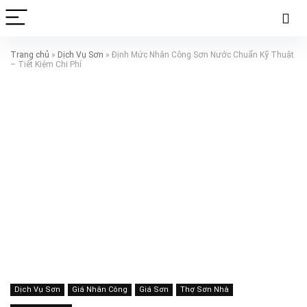
Trang chủ
»
Dịch Vụ Sơn
»
Định Mức Nhân Công Sơn Nước Chuẩn Kỹ Thuật
– Tiết Kiệm Chi Phí
Dịch Vụ Sơn
Giá Nhân Công
Giá Sơn
Thợ Sơn Nhà