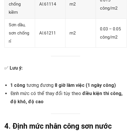
0.015
chống
AI.61114
m2
công/m2
kiềm
Sơn dầu,
0.03 – 0.05
sơn chống
AI.61211
m2
công/m2
rỉ
✅
Lưu ý:
1 công
tương đương
8 giờ làm việc (1 ngày công)
Định mức có thể thay đổi tùy theo
điều kiện thi công,
độ khó, độ cao
4. Định mức nhân công sơn nước