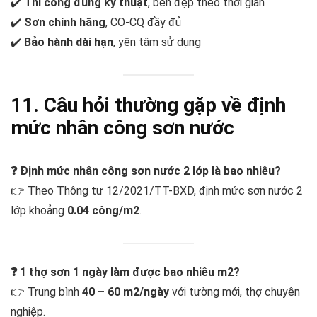
✔️
Thi công đúng kỹ thuật
, bền đẹp theo thời gian
✔️
Sơn chính hãng
, CO-CQ đầy đủ
✔️
Bảo hành dài hạn
, yên tâm sử dụng
11. Câu hỏi thường gặp về định
mức nhân công sơn nước
❓ Định mức nhân công sơn nước 2 lớp là bao nhiêu?
👉 Theo Thông tư 12/2021/TT-BXD, định mức sơn nước 2
lớp khoảng
0.04 công/m2
.
❓ 1 thợ sơn 1 ngày làm được bao nhiêu m2?
👉 Trung bình
40 – 60 m2/ngày
với tường mới, thợ chuyên
nghiệp.