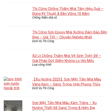
Thi Công Chống Thấm Nhà Tắm Hiệu Quả –
Đúng Kỹ Thuật & Bền Vững 10 Năm
Chống thấm nhà cũ
Thi Công Sơn Epoxy Nhà Xưởng Đảm Bảo Bền
Đẹp – Giá Tốt – Chuyên Nghiệp Nhất
Dịch Vụ Thi Công
Xử Lý Chống Thấm Nhà Vệ Sinh Triệt Để –
Giải Pháp Dứt Điểm Không Lo Hôi Mốc
Loại công trình
【Xu Hướng 2025】Sơn Mặt Tiền Nhà Màu
Vàng Kem – Sang Trọng, Hợp Phong Thủy
Dịch Vụ Thi Công
Sơn Mặt Tiền Nhà Màu Xám Trắng – Xu
Hướng Thiết Kế Sang Trọng & Hiện Đại