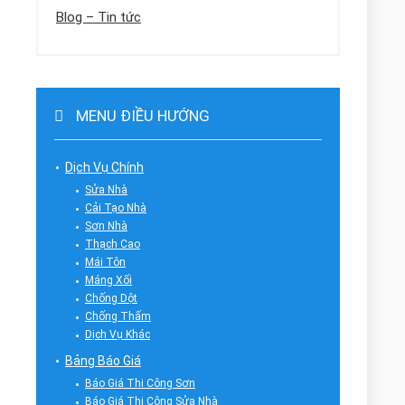
Blog – Tin tức
MENU ĐIỀU HƯỚNG
Dịch Vụ Chính
Sửa Nhà
Cải Tạo Nhà
Sơn Nhà
Thạch Cao
Mái Tôn
Máng Xối
Chống Dột
Chống Thấm
Dịch Vụ Khác
Bảng Báo Giá
Báo Giá Thi Công Sơn
Báo Giá Thi Công Sửa Nhà