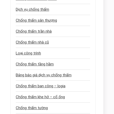
Dịch vụ chống thấm
Chống thấm sân thượng
Chống thấm trần nhà
Chống thấm nhà cũ
Loại công trình
Chống thấm tầng hầm
Bảng báo giá dịch vụ chống thấm
Chống thấm ban công – logia
Chống thấm khe hở – cổ ống
Chống thấm tường