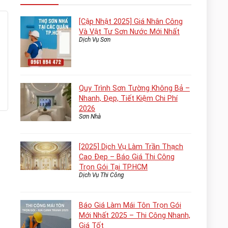
[Cập Nhật 2025] Giá Nhân Công
Và Vật Tư Sơn Nước Mới Nhất
Dịch Vụ Sơn
Quy Trình Sơn Tường Không Bả –
Nhanh, Đẹp, Tiết Kiệm Chi Phí
2026
Sơn Nhà
[2025] Dịch Vụ Làm Trần Thạch
Cao Đẹp – Báo Giá Thi Công
Trọn Gói Tại TP.HCM
Dịch Vụ Thi Công
Báo Giá Làm Mái Tôn Trọn Gói
Mới Nhất 2025 – Thi Công Nhanh,
Giá Tốt