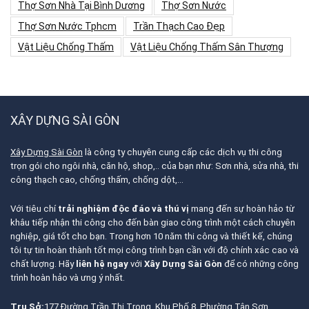
Thợ Sơn Nhà Tại Bình Dương
Thợ Sơn Nước
Thợ Sơn Nước Tphcm
Trần Thạch Cao Đẹp
Vật Liệu Chống Thấm
Vật Liệu Chống Thấm Sân Thượng
XÂY DỰNG SÀI GÒN
Xây Dựng Sài Gòn
là công ty chuyên cung cấp các dịch vụ thi công
trọn gói cho ngôi nhà, căn hộ, shop,.. của bạn như: Sơn nhà, sửa nhà, thi
công thạch cao, chống thấm, chống dột,…
Với tiêu chí
trải nghiệm độc đáo và thú vị
mang đến sự hoàn hảo từ
khâu tiếp nhận thi công cho đến bàn giao công trình một cách chuyên
nghiệp, giá tốt cho bạn. Trong hơn 10 năm thi công và thiết kế, chúng
tôi tự tin hoàn thành tốt mọi công trình bạn cần với độ chính xác cao và
chất lượng. Hãy
liên hệ ngay
với
Xây Dựng Sài Gòn
để có những công
trình hoàn hảo và ưng ý nhất.
Trụ Sở:
177 Đường Trần Thị Trọng, Khu Phố 8, Phường Tân Sơn,