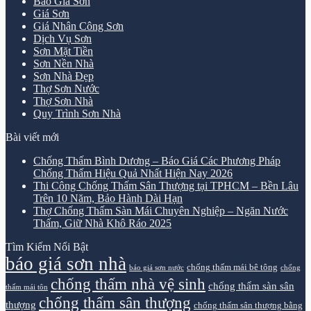
Báo Giá Sơn
Giá Sơn
Giá Nhân Công Sơn
Dịch Vụ Sơn
Sơn Mặt Tiền
Sơn Nền Nhà
Sơn Nhà Đẹp
Thợ Sơn Nước
Thợ Sơn Nhà
Quy Trình Sơn Nhà
Bài viết mới
Chống Thấm Bình Dương – Báo Giá Các Phương Pháp
Chống Thấm Hiệu Quả Nhất Hiện Nay 2026
Thi Công Chống Thấm Sân Thượng tại TPHCM – Bền Lâu
Trên 10 Năm, Bảo Hành Dài Hạn
Thợ Chống Thấm Sàn Mái Chuyên Nghiệp – Ngăn Nước
Thấm, Giữ Nhà Khô Ráo 2025
Tìm Kiếm Nổi Bật
báo giá sơn nhà
chống thấm mái bê tông
báo giá sơn nước
chống
chống thấm nhà vệ sinh
chống thấm sàn sân
thấm mái tôn
chống thấm sân thượng
thượng
chống thấm sân thượng bằng