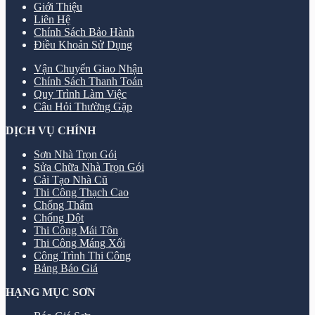
Giới Thiệu
Liên Hệ
Chính Sách Bảo Hành
Điều Khoản Sử Dụng
Vận Chuyển Giao Nhận
Chính Sách Thanh Toán
Quy Trình Làm Việc
Câu Hỏi Thường Gặp
DỊCH VỤ CHÍNH
Sơn Nhà Trọn Gói
Sửa Chữa Nhà Trọn Gói
Cải Tạo Nhà Cũ
Thi Công Thạch Cao
Chống Thấm
Chống Dột
Thi Công Mái Tôn
Thi Công Máng Xối
Công Trình Thi Công
Bảng Báo Giá
HẠNG MỤC SƠN