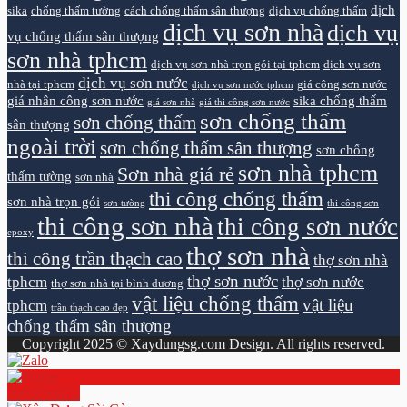
dịch
sika
chống thấm tường
cách chống thấm sân thượng
dịch vụ chống thấm
dịch vụ sơn nhà
dịch vụ
vụ chống thấm sân thượng
sơn nhà tphcm
dịch vụ sơn nhà trọn gói tại tphcm
dịch vụ sơn
dịch vụ sơn nước
nhà tại tphcm
giá công sơn nước
dịch vụ sơn nước tphcm
giá nhân công sơn nước
sika chống thấm
giá sơn nhà
giá thi công sơn nước
sơn chống thấm
sơn chống thấm
sân thượng
ngoài trời
sơn chống thấm sân thượng
sơn chống
sơn nhà tphcm
Sơn nhà giá rẻ
thấm tường
sơn nhà
thi công chống thấm
sơn nhà trọn gói
sơn tường
thi công sơn
thi công sơn nhà
thi công sơn nước
epoxy
thợ sơn nhà
thi công trần thạch cao
thợ sơn nhà
thợ sơn nước
tphcm
thợ sơn nước
thợ sơn nhà tại bình dương
vật liệu chống thấm
vật liệu
tphcm
trần thạch cao đẹp
chống thấm sân thượng
Copyright 2025 © Xaydungsg.com Design. All rights reserved.
0961894472