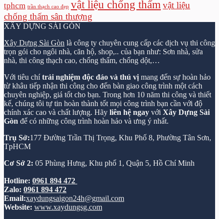
vật liệu chống thấm
vật liệu
tphcm
trần thạch cao đẹp
chống thấm sân thượng
XÂY DỰNG SÀI GÒN
Xây Dựng Sài Gòn
là công ty chuyên cung cấp các dịch vụ thi công
trọn gói cho ngôi nhà, căn hộ, shop,.. của bạn như: Sơn nhà, sửa
nhà, thi công thạch cao, chống thấm, chống dột,…
Với tiêu chí
trải nghiệm độc đáo và thú vị
mang đến sự hoàn hảo
từ khâu tiếp nhận thi công cho đến bàn giao công trình một cách
chuyên nghiệp, giá tốt cho bạn. Trong hơn 10 năm thi công và thiết
kế, chúng tôi tự tin hoàn thành tốt mọi công trình bạn cần với độ
chính xác cao và chất lượng. Hãy
liên hệ ngay
với
Xây Dựng Sài
Gòn
để có những công trình hoàn hảo và ưng ý nhất.
Trụ Sở:
177 Đường Trần Thị Trọng, Khu Phố 8, Phường Tân Sơn,
TpHCM
Cơ Sở 2:
05 Phùng Hưng, Khu phố 1, Quận 5, Hồ Chí Minh
Hotline:
0961 894 472
Zalo:
0961 894 472
Email:
xaydungsaigon24h@gmail.com
Website:
www.xaydungsg.com