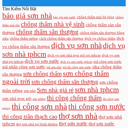
Tìm Kiếm Nổi Bật
báo giá sơn nhà
chống thấm mái bê tông
báo giá sơn nước
chống
chống thấm nhà vệ sinh
chống thấm sàn sân
thấm mái tôn
chống thấm sân thượng
thượng
chống thấm sân thượng bằng
dịch
sika
chống thấm tường
cách chống thấm sân thượng
dịch vụ chống thấm
dịch vụ sơn nhà
dịch vụ
vụ chống thấm sân thượng
sơn nhà tphcm
dịch vụ sơn nhà trọn gói tại tphcm
dịch vụ sơn
dịch vụ sơn nước
nhà tại tphcm
giá công sơn nước
dịch vụ sơn nước tphcm
giá nhân công sơn nước
sika chống thấm
giá sơn nhà
giá thi công sơn nước
sơn chống thấm
sơn chống thấm
sân thượng
ngoài trời
sơn chống thấm sân thượng
sơn chống
sơn nhà tphcm
Sơn nhà giá rẻ
thấm tường
sơn nhà
thi công chống thấm
sơn nhà trọn gói
sơn tường
thi công sơn
thi công sơn nhà
thi công sơn nước
epoxy
thợ sơn nhà
thi công trần thạch cao
thợ sơn nhà
thợ sơn nước
tphcm
thợ sơn nước
thợ sơn nhà tại bình dương