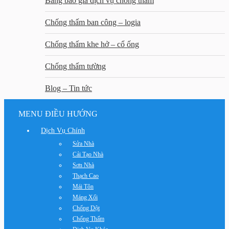
Bảng báo giá dịch vụ chống thấm
Chống thấm ban công – logia
Chống thấm khe hở – cổ ống
Chống thấm tường
Blog – Tin tức
MENU ĐIỀU HƯỚNG
Dịch Vụ Chính
Sửa Nhà
Cải Tạo Nhà
Sơn Nhà
Thạch Cao
Mái Tôn
Máng Xối
Chống Dột
Chống Thấm