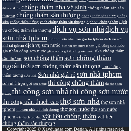
chống thấm mái bê tông
báo giá sơn nước
chống
chống thấm nhà vệ sinh
chống thấm sàn sân
thấm mái tôn
chống thấm sân thượng
thượng
chống thấm sân thượng bằng
dịch
sika
chống thấm tường
cách chống thấm sân thượng
dịch vụ chống thấm
dịch vụ sơn nhà
dịch vụ
vụ chống thấm sân thượng
sơn nhà tphcm
dịch vụ sơn nhà trọn gói tại tphcm
dịch vụ sơn
dịch vụ sơn nước
nhà tại tphcm
giá công sơn nước
dịch vụ sơn nước tphcm
giá nhân công sơn nước
sika chống thấm
giá sơn nhà
giá thi công sơn nước
sơn chống thấm
sơn chống thấm
sân thượng
ngoài trời
sơn chống thấm sân thượng
sơn chống
sơn nhà tphcm
Sơn nhà giá rẻ
thấm tường
sơn nhà
thi công chống thấm
sơn nhà trọn gói
sơn tường
thi công sơn
thi công sơn nhà
thi công sơn nước
epoxy
thợ sơn nhà
thi công trần thạch cao
thợ sơn nhà
thợ sơn nước
tphcm
thợ sơn nước
thợ sơn nhà tại bình dương
vật liệu chống thấm
vật liệu
tphcm
trần thạch cao đẹp
chống thấm sân thượng
Copyright 2025 © Xaydungsg.com Design. All rights reserved.