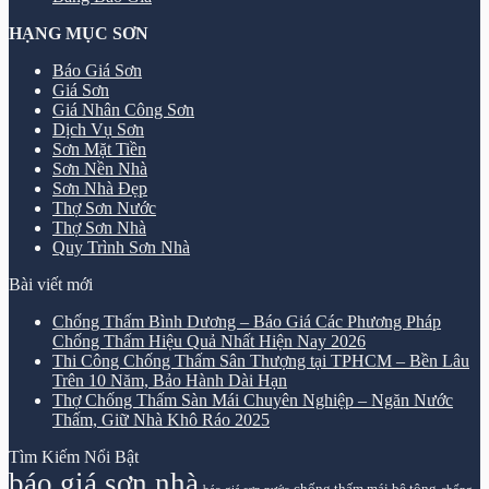
HẠNG MỤC SƠN
Báo Giá Sơn
Giá Sơn
Giá Nhân Công Sơn
Dịch Vụ Sơn
Sơn Mặt Tiền
Sơn Nền Nhà
Sơn Nhà Đẹp
Thợ Sơn Nước
Thợ Sơn Nhà
Quy Trình Sơn Nhà
Bài viết mới
Chống Thấm Bình Dương – Báo Giá Các Phương Pháp
Chống Thấm Hiệu Quả Nhất Hiện Nay 2026
Thi Công Chống Thấm Sân Thượng tại TPHCM – Bền Lâu
Trên 10 Năm, Bảo Hành Dài Hạn
Thợ Chống Thấm Sàn Mái Chuyên Nghiệp – Ngăn Nước
Thấm, Giữ Nhà Khô Ráo 2025
Tìm Kiếm Nổi Bật
báo giá sơn nhà