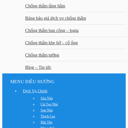
Chống thấm tầng hầm
Bảng báo giá dịch vụ chống thấm
Chống thấm ban công – logia
Chống thấm khe hở – cổ ống
Chống thấm tường
Blog – Tin tức
MENU ĐIỀU HƯỚNG
Dịch Vụ Chính
Sửa Nhà
Cải Tạo Nhà
Sơn Nhà
Thạch Cao
Mái Tôn