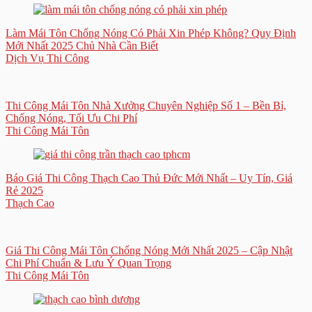
Làm Mái Tôn Chống Nóng Có Phải Xin Phép Không? Quy Định
Mới Nhất 2025 Chủ Nhà Cần Biết
Dịch Vụ Thi Công
Thi Công Mái Tôn Nhà Xưởng Chuyên Nghiệp Số 1 – Bền Bỉ,
Chống Nóng, Tối Ưu Chi Phí
Thi Công Mái Tôn
Báo Giá Thi Công Thạch Cao Thủ Đức Mới Nhất – Uy Tín, Giá
Rẻ 2025
Thạch Cao
Giá Thi Công Mái Tôn Chống Nóng Mới Nhất 2025 – Cập Nhật
Chi Phí Chuẩn & Lưu Ý Quan Trọng
Thi Công Mái Tôn