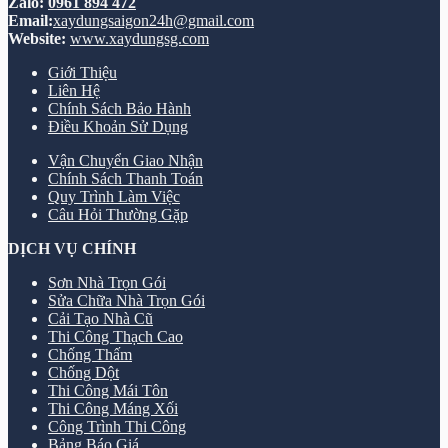
Zalo:
0961 894 472
Email:
xaydungsaigon24h@gmail.com
Website:
www.xaydungsg.com
Giới Thiệu
Liên Hệ
Chính Sách Bảo Hành
Điều Khoản Sử Dụng
Vận Chuyển Giao Nhận
Chính Sách Thanh Toán
Quy Trình Làm Việc
Câu Hỏi Thường Gặp
DỊCH VỤ CHÍNH
Sơn Nhà Trọn Gói
Sửa Chữa Nhà Trọn Gói
Cải Tạo Nhà Cũ
Thi Công Thạch Cao
Chống Thấm
Chống Dột
Thi Công Mái Tôn
Thi Công Máng Xối
Công Trình Thi Công
Bảng Báo Giá