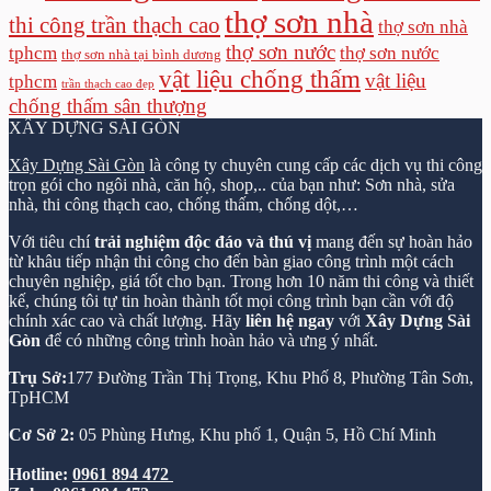
thợ sơn nhà
thi công trần thạch cao
thợ sơn nhà
thợ sơn nước
tphcm
thợ sơn nước
thợ sơn nhà tại bình dương
vật liệu chống thấm
vật liệu
tphcm
trần thạch cao đẹp
chống thấm sân thượng
XÂY DỰNG SÀI GÒN
Xây Dựng Sài Gòn
là công ty chuyên cung cấp các dịch vụ thi công
trọn gói cho ngôi nhà, căn hộ, shop,.. của bạn như: Sơn nhà, sửa
nhà, thi công thạch cao, chống thấm, chống dột,…
Với tiêu chí
trải nghiệm độc đáo và thú vị
mang đến sự hoàn hảo
từ khâu tiếp nhận thi công cho đến bàn giao công trình một cách
chuyên nghiệp, giá tốt cho bạn. Trong hơn 10 năm thi công và thiết
kế, chúng tôi tự tin hoàn thành tốt mọi công trình bạn cần với độ
chính xác cao và chất lượng. Hãy
liên hệ ngay
với
Xây Dựng Sài
Gòn
để có những công trình hoàn hảo và ưng ý nhất.
Trụ Sở:
177 Đường Trần Thị Trọng, Khu Phố 8, Phường Tân Sơn,
TpHCM
Cơ Sở 2:
05 Phùng Hưng, Khu phố 1, Quận 5, Hồ Chí Minh
Hotline:
0961 894 472