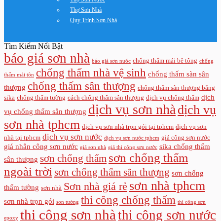
Thợ Sơn Nhà
Quy Trình Sơn Nhà
Tìm Kiếm Nổi Bật
báo giá sơn nhà
chống thấm mái bê tông
báo giá sơn nước
chống
chống thấm nhà vệ sinh
chống thấm sàn sân
thấm mái tôn
chống thấm sân thượng
thượng
chống thấm sân thượng bằng
dịch
sika
chống thấm tường
cách chống thấm sân thượng
dịch vụ chống thấm
dịch vụ sơn nhà
dịch vụ
vụ chống thấm sân thượng
sơn nhà tphcm
dịch vụ sơn nhà trọn gói tại tphcm
dịch vụ sơn
dịch vụ sơn nước
nhà tại tphcm
giá công sơn nước
dịch vụ sơn nước tphcm
giá nhân công sơn nước
sika chống thấm
giá sơn nhà
giá thi công sơn nước
sơn chống thấm
sơn chống thấm
sân thượng
ngoài trời
sơn chống thấm sân thượng
sơn chống
sơn nhà tphcm
Sơn nhà giá rẻ
thấm tường
sơn nhà
thi công chống thấm
sơn nhà trọn gói
sơn tường
thi công sơn
thi công sơn nhà
thi công sơn nước
epoxy