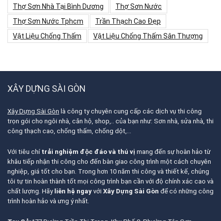
Thợ Sơn Nhà Tại Bình Dương
Thợ Sơn Nước
Thợ Sơn Nước Tphcm
Trần Thạch Cao Đẹp
Vật Liệu Chống Thấm
Vật Liệu Chống Thấm Sân Thượng
XÂY DỰNG SÀI GÒN
Xây Dựng Sài Gòn
là công ty chuyên cung cấp các dịch vụ thi công
trọn gói cho ngôi nhà, căn hộ, shop,.. của bạn như: Sơn nhà, sửa nhà, thi
công thạch cao, chống thấm, chống dột,…
Với tiêu chí
trải nghiệm độc đáo và thú vị
mang đến sự hoàn hảo từ
khâu tiếp nhận thi công cho đến bàn giao công trình một cách chuyên
nghiệp, giá tốt cho bạn. Trong hơn 10 năm thi công và thiết kế, chúng
tôi tự tin hoàn thành tốt mọi công trình bạn cần với độ chính xác cao và
chất lượng. Hãy
liên hệ ngay
với
Xây Dựng Sài Gòn
để có những công
trình hoàn hảo và ưng ý nhất.