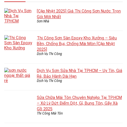
[Cập Nhật 2025] Giá Thi Công Sơn Nước Trọn
Gói Mới Nhất
Sơn Nhà
Thi Công Sơn Sàn Epoxy Kho Xưởng – Siêu
Bền, Chống Bụi, Chống Mài Mòn [Cập Nhật
2025]
Dịch Vụ Thi Công
Dịch Vụ Sơn Sửa Nhà Tại TPHCM – Uy Tín, Giá
Rẻ, Bảo Hành Dài Hạn
Dịch Vụ Thi Công
Sửa Chữa Mái Tôn Chuyên Nghiệp Tại TP.HCM
– Xử Lý Dứt Điểm Dột, Gỉ, Bung Tôn, Gãy Xà
Gồ 2025
Thi Công Mái Tôn