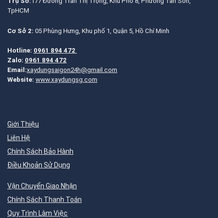
Trụ Sở:
177 Đường Trần Thị Trọng, Khu Phố 8, Phường Tân Sơn,
TpHCM
Cơ Sở 2:
05 Phùng Hưng, Khu phố 1, Quận 5, Hồ Chí Minh
Hotline:
0961 894 472
Zalo:
0961 894 472
Email:
xaydungsaigon24h@gmail.com
Website:
www.xaydungsg.com
Giới Thiệu
Liên Hệ
Chính Sách Bảo Hành
Điều Khoản Sử Dụng
Vận Chuyển Giao Nhận
Chính Sách Thanh Toán
Quy Trình Làm Việc