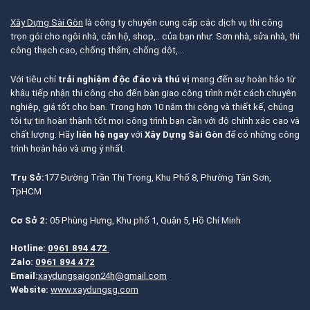
Xây Dựng Sài Gòn
là công ty chuyên cung cấp các dịch vụ thi công
trọn gói cho ngôi nhà, căn hộ, shop,.. của bạn như: Sơn nhà, sửa nhà, thi
công thạch cao, chống thấm, chống dột,…
Với tiêu chí
trải nghiệm độc đáo và thú vị
mang đến sự hoàn hảo từ
khâu tiếp nhận thi công cho đến bàn giao công trình một cách chuyên
nghiệp, giá tốt cho bạn. Trong hơn 10 năm thi công và thiết kế, chúng
tôi tự tin hoàn thành tốt mọi công trình bạn cần với độ chính xác cao và
chất lượng. Hãy
liên hệ ngay
với
Xây Dựng Sài Gòn
để có những công
trình hoàn hảo và ưng ý nhất.
Trụ Sở:
177 Đường Trần Thị Trọng, Khu Phố 8, Phường Tân Sơn,
TpHCM
Cơ Sở 2:
05 Phùng Hưng, Khu phố 1, Quận 5, Hồ Chí Minh
Hotline:
0961 894 472
Zalo:
0961 894 472
Email:
xaydungsaigon24h@gmail.com
Website:
www.xaydungsg.com