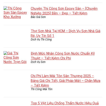
Chuyên Thi Công Sơn Epoxy Sàn – [Chuyên
Nghiệp 2025] Bền – Đẹp – Tiết Kiệm
Báo Giá Sơn
Thợ Sơn Nhà Tại HCM – Dịch Vụ Sơn Nhà Giá
Rẻ, Uy Tín Số 1
Dịch Vụ Thi Công
Định Mức Nhân Công Sơn Nước Chuẩn Kỹ
Thuật – Tiết Kiệm Chi Phí
Dịch Vụ Sơn
Chi Phí Làm Mái Tôn Sân Thượng 2025 –
Bảng Giá Chi Tiết, Giải Pháp Mát – Chắn Mưa
– Tiết Kiệm
Thi Công Mái Tôn
Top 5 Vật Liệu Chống Thấm Nước Hiệu Quả