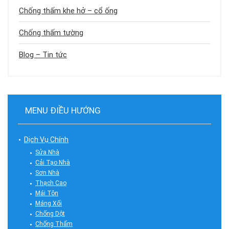
Chống thấm khe hở – cổ ống
Chống thấm tường
Blog – Tin tức
MENU ĐIỀU HƯỚNG
Dịch Vụ Chính
Sửa Nhà
Cải Tạo Nhà
Sơn Nhà
Thạch Cao
Mái Tôn
Máng Xối
Chống Dột
Chống Thấm