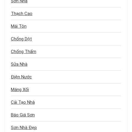
Sơn Nhà
Thạch Cao
Mái Tôn
Chống Dột
Chống Thấm
Sửa Nhà
Điện Nước
Máng Xối
Cải Tạo Nhà
Báo Giá Sơn
Sơn Nhà Đẹp