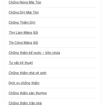
Chống Nóng Mái Tôn
Chống Dột Mái Tôn
Chống Thấm Dột
Thợ Làm Máng Xối
Thi Công Máng Xối
Chống thấm bể nước – bồn chứa
Tư vấn kỹ thuật
Chống thấm nhà vệ sinh
Dịch vụ chống thấm
Chống thấm sân thượng
Chống thấm trần nhà