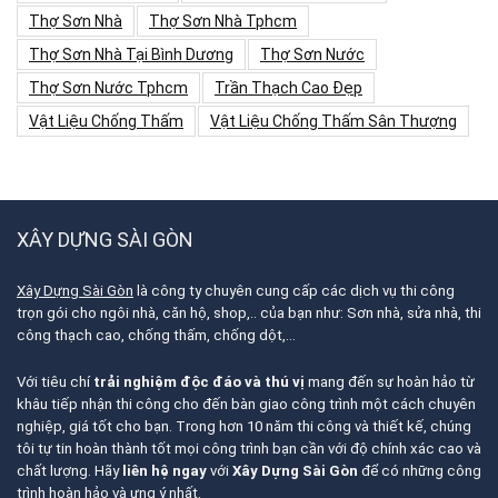
Thợ Sơn Nhà
Thợ Sơn Nhà Tphcm
Thợ Sơn Nhà Tại Bình Dương
Thợ Sơn Nước
Thợ Sơn Nước Tphcm
Trần Thạch Cao Đẹp
Vật Liệu Chống Thấm
Vật Liệu Chống Thấm Sân Thượng
XÂY DỰNG SÀI GÒN
Xây Dựng Sài Gòn
là công ty chuyên cung cấp các dịch vụ thi công
trọn gói cho ngôi nhà, căn hộ, shop,.. của bạn như: Sơn nhà, sửa nhà, thi
công thạch cao, chống thấm, chống dột,…
Với tiêu chí
trải nghiệm độc đáo và thú vị
mang đến sự hoàn hảo từ
khâu tiếp nhận thi công cho đến bàn giao công trình một cách chuyên
nghiệp, giá tốt cho bạn. Trong hơn 10 năm thi công và thiết kế, chúng
tôi tự tin hoàn thành tốt mọi công trình bạn cần với độ chính xác cao và
chất lượng. Hãy
liên hệ ngay
với
Xây Dựng Sài Gòn
để có những công
trình hoàn hảo và ưng ý nhất.