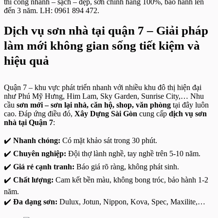
thi công nhanh – sạch – đẹp, sơn chính hãng 100%, bảo hành lên
đến 3 năm. LH: 0961 894 472.
Dịch vụ sơn nhà tại quận 7 – Giải pháp
làm mới không gian sống tiết kiệm và
hiệu quả
Quận 7 – khu vực phát triển nhanh với nhiều khu đô thị hiện đại
như Phú Mỹ Hưng, Him Lam, Sky Garden, Sunrise City,… Nhu
cầu
sơn mới – sơn lại nhà, căn hộ, shop, văn phòng
tại đây luôn
cao. Đáp ứng điều đó,
Xây Dựng Sài Gòn
cung cấp
dịch vụ sơn
nhà tại Quận 7
:
✔️
Nhanh chóng:
Có mặt khảo sát trong 30 phút.
✔️
Chuyên nghiệp:
Đội thợ lành nghề, tay nghề trên 5-10 năm.
✔️
Giá rẻ cạnh tranh:
Báo giá rõ ràng, không phát sinh.
✔️
Chất lượng:
Cam kết bền màu, không bong tróc, bảo hành 1-2
năm.
✔️
Đa dạng sơn:
Dulux, Jotun, Nippon, Kova, Spec, Maxilite,…