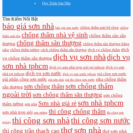
Quy Trình Sơn Nhà
Tìm Kiếm Nổi Bật
báo giá sơn nhà
chống thấm mái bê tông
báo giá sơn nước
chống
chống thấm nhà vệ sinh
chống thấm sàn sân
thấm mái tôn
chống thấm sân thượng
thượng
chống thấm sân thượng bằng
dịch
sika
chống thấm tường
cách chống thấm sân thượng
dịch vụ chống thấm
dịch vụ sơn nhà
dịch vụ
vụ chống thấm sân thượng
sơn nhà tphcm
dịch vụ sơn nhà trọn gói tại tphcm
dịch vụ sơn
dịch vụ sơn nước
nhà tại tphcm
giá công sơn nước
dịch vụ sơn nước tphcm
giá nhân công sơn nước
sika chống thấm
giá sơn nhà
giá thi công sơn nước
sơn chống thấm
sơn chống thấm
sân thượng
ngoài trời
sơn chống thấm sân thượng
sơn chống
sơn nhà tphcm
Sơn nhà giá rẻ
thấm tường
sơn nhà
thi công chống thấm
sơn nhà trọn gói
sơn tường
thi công sơn
thi công sơn nhà
thi công sơn nước
epoxy
thợ sơn nhà
thi công trần thạch cao
thợ sơn nhà