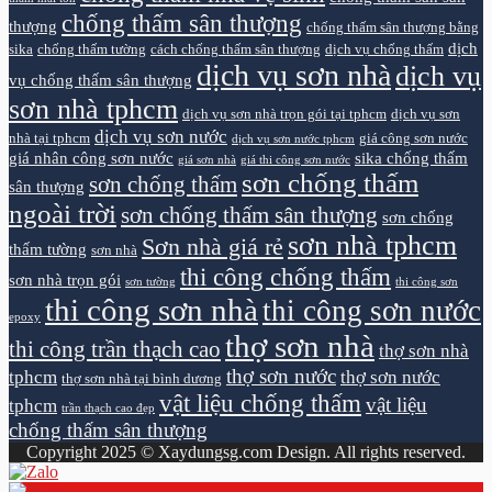
chống thấm sân thượng
thượng
chống thấm sân thượng bằng
dịch
sika
chống thấm tường
cách chống thấm sân thượng
dịch vụ chống thấm
dịch vụ sơn nhà
dịch vụ
vụ chống thấm sân thượng
sơn nhà tphcm
dịch vụ sơn nhà trọn gói tại tphcm
dịch vụ sơn
dịch vụ sơn nước
nhà tại tphcm
giá công sơn nước
dịch vụ sơn nước tphcm
giá nhân công sơn nước
sika chống thấm
giá sơn nhà
giá thi công sơn nước
sơn chống thấm
sơn chống thấm
sân thượng
ngoài trời
sơn chống thấm sân thượng
sơn chống
sơn nhà tphcm
Sơn nhà giá rẻ
thấm tường
sơn nhà
thi công chống thấm
sơn nhà trọn gói
sơn tường
thi công sơn
thi công sơn nhà
thi công sơn nước
epoxy
thợ sơn nhà
thi công trần thạch cao
thợ sơn nhà
thợ sơn nước
tphcm
thợ sơn nước
thợ sơn nhà tại bình dương
vật liệu chống thấm
vật liệu
tphcm
trần thạch cao đẹp
chống thấm sân thượng
Copyright 2025 © Xaydungsg.com Design. All rights reserved.