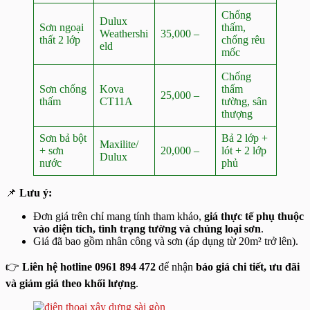
Chống
Dulux
Sơn ngoại
thấm,
Weathershi
35,000 –
thất 2 lớp
chống rêu
eld
mốc
Chống
Sơn chống
Kova
thấm
25,000 –
thấm
CT11A
tường, sân
thượng
Sơn bả bột
Bả 2 lớp +
Maxilite/
+ sơn
20,000 –
lót + 2 lớp
Dulux
nước
phủ
📌
Lưu ý:
Đơn giá trên chỉ mang tính tham khảo,
giá thực tế phụ thuộc
vào diện tích, tình trạng tường và chủng loại sơn
.
Giá đã bao gồm nhân công và sơn (áp dụng từ 20m² trở lên).
👉
Liên hệ hotline 0961 894 472
để nhận
báo giá chi tiết, ưu đãi
và giảm giá theo khối lượng
.