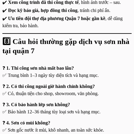
✔️
Xem công trình đã thi công thực tế
, hình ảnh trước – sau.
✔️
Đọc kỹ báo giá, hợp đồng thi công
, tránh chi phí ẩn.
✔️
Ưu tiên đội thợ địa phương Quận 7 hoặc gần kề
, dễ dàng
kiểm tra, bảo hành.
8️⃣ Câu hỏi thường gặp
dịch vụ sơn nhà
tại quận 7
❓
1. Thi công sơn nhà mất bao lâu?
✅ Trung bình 1–3 ngày tùy diện tích và hạng mục.
❓
2. Có thi công ngoài giờ hành chính không?
✅ Có, thuận tiện cho shop, showroom, văn phòng.
❓
3. Có bảo hành lớp sơn không?
✅ Bảo hành 12–36 tháng tùy loại sơn và hạng mục.
❓
4. Sơn có mùi không?
✅ Sơn gốc nước ít mùi, khô nhanh, an toàn sức khỏe.