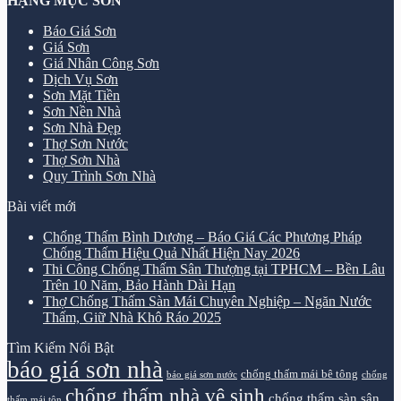
HẠNG MỤC SƠN
Báo Giá Sơn
Giá Sơn
Giá Nhân Công Sơn
Dịch Vụ Sơn
Sơn Mặt Tiền
Sơn Nền Nhà
Sơn Nhà Đẹp
Thợ Sơn Nước
Thợ Sơn Nhà
Quy Trình Sơn Nhà
Bài viết mới
Chống Thấm Bình Dương – Báo Giá Các Phương Pháp
Chống Thấm Hiệu Quả Nhất Hiện Nay 2026
Thi Công Chống Thấm Sân Thượng tại TPHCM – Bền Lâu
Trên 10 Năm, Bảo Hành Dài Hạn
Thợ Chống Thấm Sàn Mái Chuyên Nghiệp – Ngăn Nước
Thấm, Giữ Nhà Khô Ráo 2025
Tìm Kiếm Nổi Bật
báo giá sơn nhà
chống thấm mái bê tông
báo giá sơn nước
chống
chống thấm nhà vệ sinh
chống thấm sàn sân
thấm mái tôn