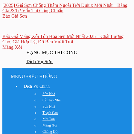
[2025] Giá Sơn Chống Thấm Ngoài Trời Dulux Mới Nhất – Bảng
Giá & Tư Vấn Thi Công Chuẩn
Báo Giá Sơn
Báo Giá Máng Xối Tôn Hoa Sen Mới Nhất 2025 – Chất Lượng
Cao, Giá Hợp Lý, Độ Bền Vượt Trội
Máng Xối
HẠNG MỤC THI CÔNG
Dịch Vụ Sơn
MENU ĐIỀU HƯỚNG
Dịch Vụ Chính
Sửa Nhà
Cải Tạo Nhà
Sơn Nhà
Thạch Cao
Mái Tôn
Máng Xối
Chống Dột