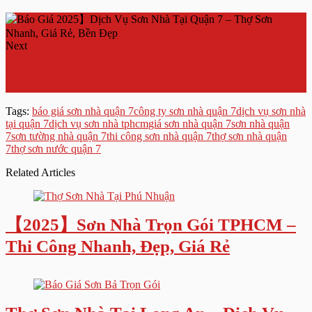
Next
Dịch Vụ Thi Công Sơn Epoxy | Giải Pháp Sàn Công
Nghiệp Bền Đẹp – Chịu Lực – Chống Hóa Chất
Tags:
báo giá sơn nhà quận 7
công ty sơn nhà quận 7
dịch vụ sơn nhà
tại quận 7
dịch vụ sơn nhà tphcm
giá sơn nhà quận 7
sơn nhà quận
7
sơn tường nhà quận 7
thi công sơn nhà quận 7
thợ sơn nhà quận
7
thợ sơn nước quận 7
Related Articles
【2025】Sơn Nhà Trọn Gói TPHCM –
Thi Công Nhanh, Đẹp, Giá Rẻ