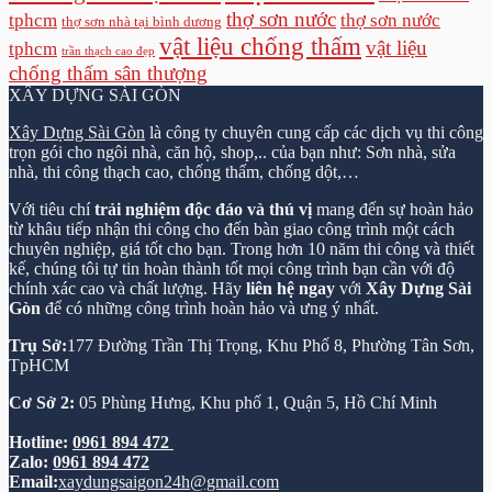
thợ sơn nước
tphcm
thợ sơn nước
thợ sơn nhà tại bình dương
vật liệu chống thấm
vật liệu
tphcm
trần thạch cao đẹp
chống thấm sân thượng
XÂY DỰNG SÀI GÒN
Xây Dựng Sài Gòn
là công ty chuyên cung cấp các dịch vụ thi công
trọn gói cho ngôi nhà, căn hộ, shop,.. của bạn như: Sơn nhà, sửa
nhà, thi công thạch cao, chống thấm, chống dột,…
Với tiêu chí
trải nghiệm độc đáo và thú vị
mang đến sự hoàn hảo
từ khâu tiếp nhận thi công cho đến bàn giao công trình một cách
chuyên nghiệp, giá tốt cho bạn. Trong hơn 10 năm thi công và thiết
kế, chúng tôi tự tin hoàn thành tốt mọi công trình bạn cần với độ
chính xác cao và chất lượng. Hãy
liên hệ ngay
với
Xây Dựng Sài
Gòn
để có những công trình hoàn hảo và ưng ý nhất.
Trụ Sở:
177 Đường Trần Thị Trọng, Khu Phố 8, Phường Tân Sơn,
TpHCM
Cơ Sở 2:
05 Phùng Hưng, Khu phố 1, Quận 5, Hồ Chí Minh
Hotline:
0961 894 472
Zalo:
0961 894 472
Email:
xaydungsaigon24h@gmail.com