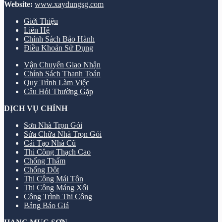
Website:
www.xaydungsg.com
Giới Thiệu
Liên Hệ
Chính Sách Bảo Hành
Điều Khoản Sử Dụng
Vận Chuyển Giao Nhận
Chính Sách Thanh Toán
Quy Trình Làm Việc
Câu Hỏi Thường Gặp
DỊCH VỤ CHÍNH
Sơn Nhà Trọn Gói
Sửa Chữa Nhà Trọn Gói
Cải Tạo Nhà Cũ
Thi Công Thạch Cao
Chống Thấm
Chống Dột
Thi Công Mái Tôn
Thi Công Máng Xối
Công Trình Thi Công
Bảng Báo Giá