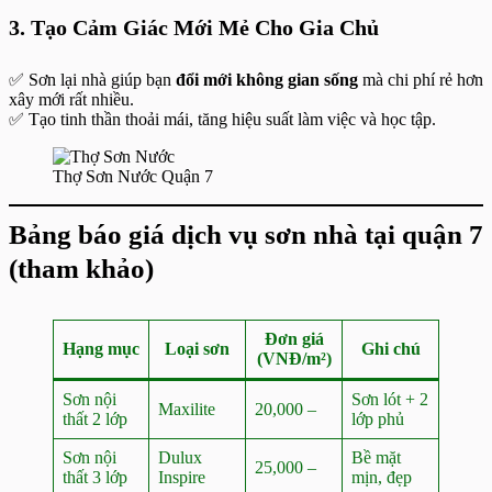
3. Tạo Cảm Giác Mới Mẻ Cho Gia Chủ
✅ Sơn lại nhà giúp bạn
đổi mới không gian sống
mà chi phí rẻ hơn
xây mới rất nhiều.
✅ Tạo tinh thần thoải mái, tăng hiệu suất làm việc và học tập.
Thợ Sơn Nước Quận 7
Bảng báo giá dịch vụ sơn nhà tại quận 7
(tham khảo)
Đơn giá
Hạng mục
Loại sơn
Ghi chú
(VNĐ/m²)
Sơn nội
Sơn lót + 2
Maxilite
20,000 –
thất 2 lớp
lớp phủ
Sơn nội
Dulux
Bề mặt
25,000 –
thất 3 lớp
Inspire
mịn, đẹp