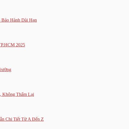
– Bảo Hành Dài Hạn
i TP.HCM 2025
Trường
, Không Thấm Lại
n Chi Tiết Từ A Đến Z