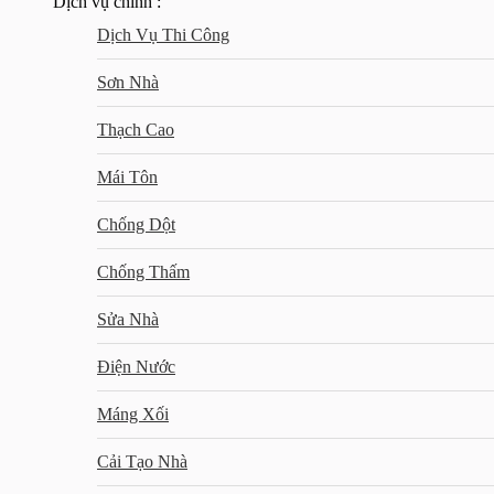
Dịch vụ chính :
Dịch Vụ Thi Công
Sơn Nhà
Thạch Cao
Mái Tôn
Chống Dột
Chống Thấm
Sửa Nhà
Điện Nước
Máng Xối
Cải Tạo Nhà