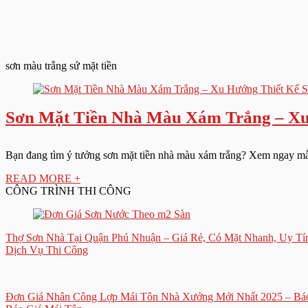
sơn màu trắng sứ mặt tiền
Sơn Mặt Tiền Nhà Màu Xám Trắng – Xu
Bạn đang tìm ý tưởng sơn mặt tiền nhà màu xám trắng? Xem ngay mẫ
READ MORE +
CÔNG TRÌNH THI CÔNG
Thợ Sơn Nhà Tại Quận Phú Nhuận – Giá Rẻ, Có Mặt Nhanh, Uy T
Dịch Vụ Thi Công
Đơn Giá Nhân Công Lợp Mái Tôn Nhà Xưởng Mới Nhất 2025 – Báo