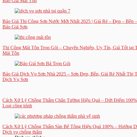
Báo Giá Mái Tôn
Báo Giá Thi Công Sơn Nước Mới Nhất 2025 | Giá Rẻ – Đẹp – Bền 
Báo Giá Sơn
Thi Công Mái Tôn Trọn Gói – Chuyên Nghiệp, Uy Tín, Giá Tốt tạ
Mái Tôn
Báo Giá Dịch Vụ Sơn Nhà 2025 – Sơn Đẹp, Bền, Giá Rẻ Nhất Thị 
Dịch Vụ Sơn
Cách Xử Lý Chống Thấm Chân Tường Hiệu Quả – Dứt Điểm 100%
Loại công trình
Cách Xử Lý Chống Thấm Sàn Bê Tông Hiệu Quả 100% – Hướng Dẫ
Dịch vụ chống thấm