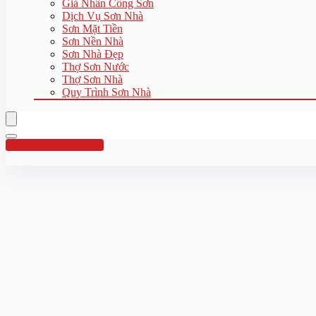
Giá Nhân Công Sơn
Dịch Vụ Sơn Nhà
Sơn Mặt Tiền
Sơn Nền Nhà
Sơn Nhà Đẹp
Thợ Sơn Nước
Thợ Sơn Nhà
Quy Trình Sơn Nhà
Hotline:0961 894 472