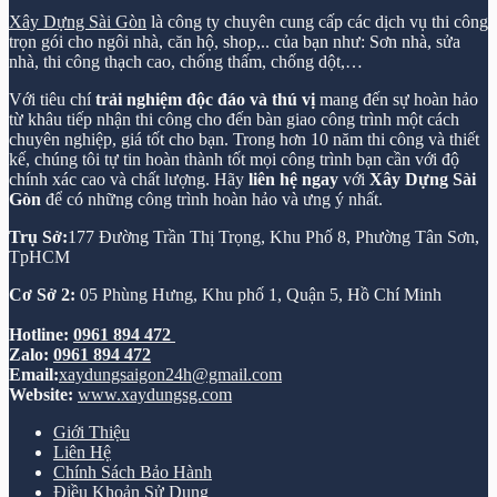
Xây Dựng Sài Gòn
là công ty chuyên cung cấp các dịch vụ thi công
trọn gói cho ngôi nhà, căn hộ, shop,.. của bạn như: Sơn nhà, sửa
nhà, thi công thạch cao, chống thấm, chống dột,…
Với tiêu chí
trải nghiệm độc đáo và thú vị
mang đến sự hoàn hảo
từ khâu tiếp nhận thi công cho đến bàn giao công trình một cách
chuyên nghiệp, giá tốt cho bạn. Trong hơn 10 năm thi công và thiết
kế, chúng tôi tự tin hoàn thành tốt mọi công trình bạn cần với độ
chính xác cao và chất lượng. Hãy
liên hệ ngay
với
Xây Dựng Sài
Gòn
để có những công trình hoàn hảo và ưng ý nhất.
Trụ Sở:
177 Đường Trần Thị Trọng, Khu Phố 8, Phường Tân Sơn,
TpHCM
Cơ Sở 2:
05 Phùng Hưng, Khu phố 1, Quận 5, Hồ Chí Minh
Hotline:
0961 894 472
Zalo:
0961 894 472
Email:
xaydungsaigon24h@gmail.com
Website:
www.xaydungsg.com
Giới Thiệu
Liên Hệ
Chính Sách Bảo Hành
Điều Khoản Sử Dụng