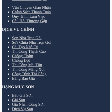
Vận Chuyển Giao Nhận
Chính Sách Thanh Toán
Quy Trình Làm Việc
Câu Hỏi Thường Gặp
DỊCH VỤ CHÍNH
Sơn Nhà Trọn Gói
Sửa Chữa Nhà Trọn Gói
Cải Tạo Nhà Cũ
Thi Công Thạch Cao
Chống Thấm
Chống Dột
Thi Công Mái Tôn
Thi Công Máng Xối
Công Trình Thi Công
Bảng Báo Giá
HẠNG MỤC SƠN
Báo Giá Sơn
Giá Sơn
Giá Nhân Công Sơn
Dịch Vụ Sơn