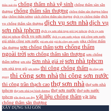
chống thấm nhà vệ sinh
chống thấm sàn sân
thấm mái tôn
chống thấm sân thượng
thượng
chống thấm sân thượng bằng
dịch
sika
chống thấm tường
cách chống thấm sân thượng
dịch vụ chống thấm
dịch vụ sơn nhà
dịch vụ
vụ chống thấm sân thượng
sơn nhà tphcm
dịch vụ sơn nhà trọn gói tại tphcm
dịch vụ sơn
dịch vụ sơn nước
nhà tại tphcm
giá công sơn nước
dịch vụ sơn nước tphcm
giá nhân công sơn nước
sika chống thấm
giá sơn nhà
giá thi công sơn nước
sơn chống thấm
sơn chống thấm
sân thượng
ngoài trời
sơn chống thấm sân thượng
sơn chống
sơn nhà tphcm
Sơn nhà giá rẻ
thấm tường
sơn nhà
thi công chống thấm
sơn nhà trọn gói
sơn tường
thi công sơn
thi công sơn nhà
thi công sơn nước
epoxy
thợ sơn nhà
thi công trần thạch cao
thợ sơn nhà
thợ sơn nước
tphcm
thợ sơn nước
thợ sơn nhà tại bình dương
vật liệu chống thấm
vật liệu
tphcm
trần thạch cao đẹp
chống thấm sân thượng
XÂY DỰNG SÀI GÒN