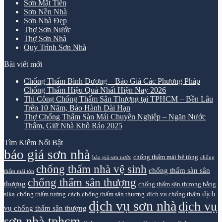
Sơn Mặt Tiền
Sơn Nền Nhà
Sơn Nhà Đẹp
Thợ Sơn Nước
Thợ Sơn Nhà
Quy Trình Sơn Nhà
Bài viết mới
Chống Thấm Bình Dương – Báo Giá Các Phương Pháp
Chống Thấm Hiệu Quả Nhất Hiện Nay 2026
Thi Công Chống Thấm Sân Thượng tại TPHCM – Bền Lâu
Trên 10 Năm, Bảo Hành Dài Hạn
Thợ Chống Thấm Sàn Mái Chuyên Nghiệp – Ngăn Nước
Thấm, Giữ Nhà Khô Ráo 2025
Tìm Kiếm Nổi Bật
báo giá sơn nhà
chống thấm mái bê tông
báo giá sơn nước
chống
chống thấm nhà vệ sinh
chống thấm sàn sân
thấm mái tôn
chống thấm sân thượng
thượng
chống thấm sân thượng bằng
dịch
sika
chống thấm tường
cách chống thấm sân thượng
dịch vụ chống thấm
dịch vụ sơn nhà
dịch vụ
vụ chống thấm sân thượng
sơn nhà tphcm