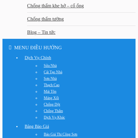
Chống thấm khe hở – cổ ống
Chống thấm tường
Blog – Tin tức
MENU ĐIỀU HƯỚNG
Dịch Vụ Chính
Sửa Nhà
Cải Tạo Nhà
Sơn Nhà
Thạch Cao
Mái Tôn
Máng Xối
Chống Dột
Chống Thấm
Dịch Vụ Khác
Bảng Báo Giá
Báo Giá Thi Công Sơn