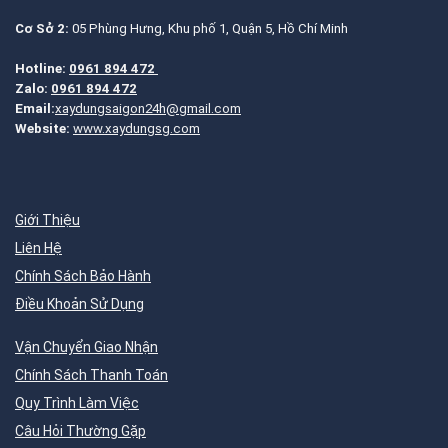
Cơ Sở 2:
05 Phùng Hưng, Khu phố 1, Quận 5, Hồ Chí Minh
Hotline:
0961 894 472
Zalo:
0961 894 472
Email:
xaydungsaigon24h@gmail.com
Website:
www.xaydungsg.com
Giới Thiệu
Liên Hệ
Chính Sách Bảo Hành
Điều Khoản Sử Dụng
Vận Chuyển Giao Nhận
Chính Sách Thanh Toán
Quy Trình Làm Việc
Câu Hỏi Thường Gặp