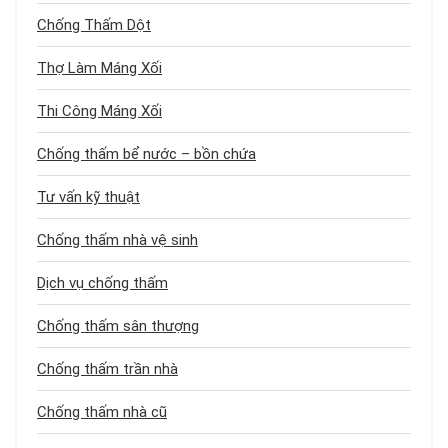
Chống Thấm Dột
Thợ Làm Máng Xối
Thi Công Máng Xối
Chống thấm bể nước – bồn chứa
Tư vấn kỹ thuật
Chống thấm nhà vệ sinh
Dịch vụ chống thấm
Chống thấm sân thượng
Chống thấm trần nhà
Chống thấm nhà cũ