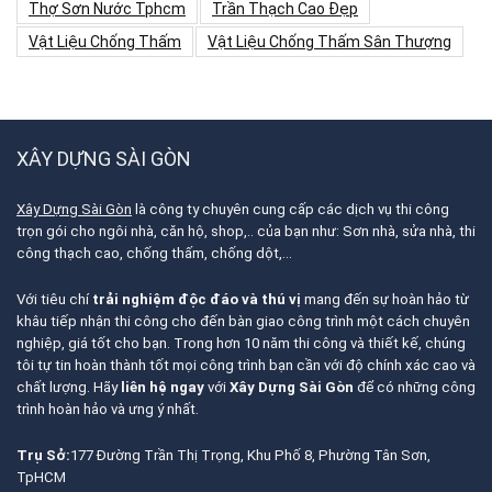
Thợ Sơn Nước Tphcm
Trần Thạch Cao Đẹp
Vật Liệu Chống Thấm
Vật Liệu Chống Thấm Sân Thượng
XÂY DỰNG SÀI GÒN
Xây Dựng Sài Gòn
là công ty chuyên cung cấp các dịch vụ thi công
trọn gói cho ngôi nhà, căn hộ, shop,.. của bạn như: Sơn nhà, sửa nhà, thi
công thạch cao, chống thấm, chống dột,…
Với tiêu chí
trải nghiệm độc đáo và thú vị
mang đến sự hoàn hảo từ
khâu tiếp nhận thi công cho đến bàn giao công trình một cách chuyên
nghiệp, giá tốt cho bạn. Trong hơn 10 năm thi công và thiết kế, chúng
tôi tự tin hoàn thành tốt mọi công trình bạn cần với độ chính xác cao và
chất lượng. Hãy
liên hệ ngay
với
Xây Dựng Sài Gòn
để có những công
trình hoàn hảo và ưng ý nhất.
Trụ Sở:
177 Đường Trần Thị Trọng, Khu Phố 8, Phường Tân Sơn,
TpHCM