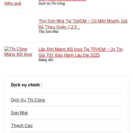
Dịch Vụ Thi Công
Thợ Sơn Nhà Tại TpHCM – Có Mặt Nhanh, Giá
Rẻ Theo Quận 1,2,3….
Thợ Sơn Nhà
Lắp Đặt Máng Xối Inox Tại TP.HCM – Uy Tín,
Giá Tốt, Bảo Hành Lâu Dài 2025
Máng Xối
Dịch vụ chính :
Dịch Vụ Thi Công
Sơn Nhà
Thạch Cao