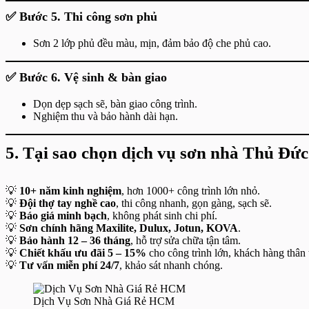
✅ Bước 5. Thi công sơn phủ
Sơn 2 lớp phủ đều màu, mịn, đảm bảo độ che phủ cao.
✅ Bước 6. Vệ sinh & bàn giao
Dọn dẹp sạch sẽ, bàn giao công trình.
Nghiệm thu và bảo hành dài hạn.
5. Tại sao chọn dịch vụ sơn nhà Thủ Đứ
💡
10+ năm kinh nghiệm
, hơn 1000+ công trình lớn nhỏ.
💡
Đội thợ tay nghề cao
, thi công nhanh, gọn gàng, sạch sẽ.
💡
Báo giá minh bạch
, không phát sinh chi phí.
💡
Sơn chính hãng Maxilite, Dulux, Jotun, KOVA
.
💡
Bảo hành 12 – 36 tháng
, hỗ trợ sửa chữa tận tâm.
💡
Chiết khấu ưu đãi 5 – 15%
cho công trình lớn, khách hàng thân t
💡
Tư vấn miễn phí 24/7
, khảo sát nhanh chóng.
Dịch Vụ Sơn Nhà Giá Rẻ HCM