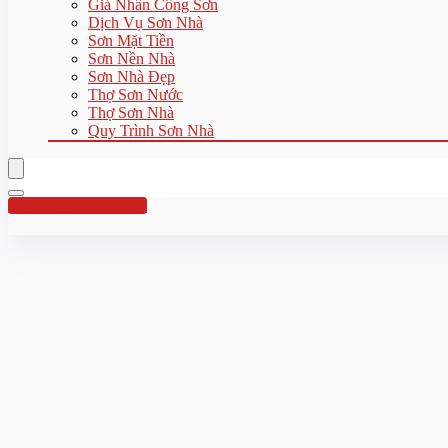
Giá Nhân Công Sơn
Dịch Vụ Sơn Nhà
Sơn Mặt Tiền
Sơn Nền Nhà
Sơn Nhà Đẹp
Thợ Sơn Nước
Thợ Sơn Nhà
Quy Trình Sơn Nhà
Hotline:0961 894 472