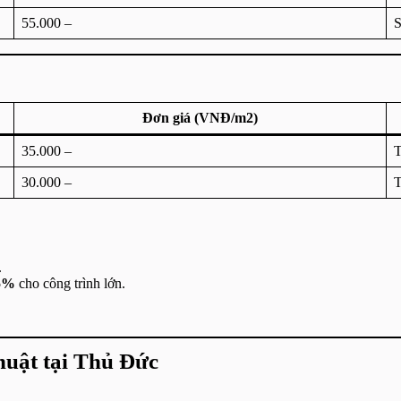
55.000 –
S
Đơn giá (VNĐ/m2)
35.000 –
T
30.000 –
T
.
15%
cho công trình lớn.
thuật tại Thủ Đức