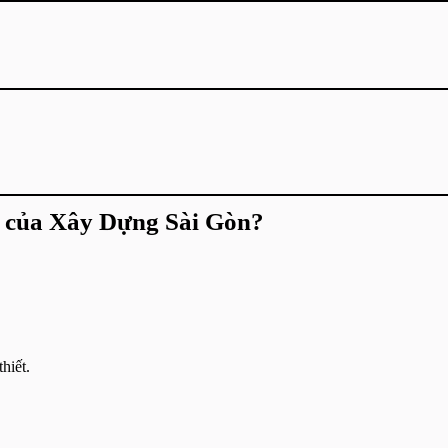
c của Xây Dựng Sài Gòn?
hiết.