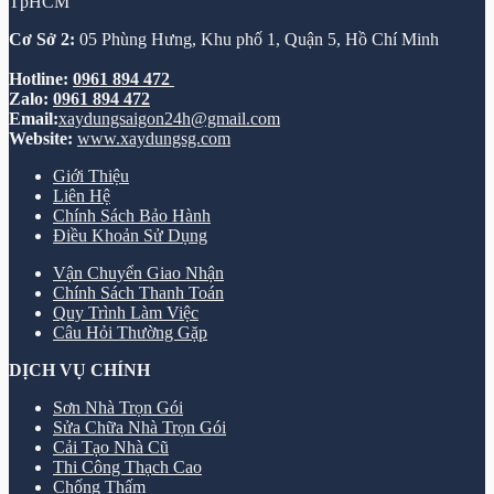
TpHCM
Cơ Sở 2:
05 Phùng Hưng, Khu phố 1, Quận 5, Hồ Chí Minh
Hotline:
0961 894 472
Zalo:
0961 894 472
Email:
xaydungsaigon24h@gmail.com
Website:
www.xaydungsg.com
Giới Thiệu
Liên Hệ
Chính Sách Bảo Hành
Điều Khoản Sử Dụng
Vận Chuyển Giao Nhận
Chính Sách Thanh Toán
Quy Trình Làm Việc
Câu Hỏi Thường Gặp
DỊCH VỤ CHÍNH
Sơn Nhà Trọn Gói
Sửa Chữa Nhà Trọn Gói
Cải Tạo Nhà Cũ
Thi Công Thạch Cao
Chống Thấm