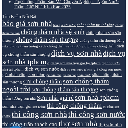
Thợ Chống Thấm Sàn Mái Chuyên Nghiệp – Ngăn Nước
Thấm, Giữ Nhà Khô Ráo 2025
Tìm Kiếm Nổi Bật
báo giá sơn nhà
chống thấm mái bê tông
báo giá sơn nước
chống
chống thấm nhà vệ sinh
chống thấm sàn sân
thấm mái tôn
chống thấm sân thượng
thượng
chống thấm sân thượng bằng
dịch
sika
chống thấm tường
cách chống thấm sân thượng
dịch vụ chống thấm
dịch vụ sơn nhà
dịch vụ
vụ chống thấm sân thượng
sơn nhà tphcm
dịch vụ sơn nhà trọn gói tại tphcm
dịch vụ sơn
dịch vụ sơn nước
nhà tại tphcm
giá công sơn nước
dịch vụ sơn nước tphcm
giá nhân công sơn nước
sika chống thấm
giá sơn nhà
giá thi công sơn nước
sơn chống thấm
sơn chống thấm
sân thượng
ngoài trời
sơn chống thấm sân thượng
sơn chống
sơn nhà tphcm
Sơn nhà giá rẻ
thấm tường
sơn nhà
thi công chống thấm
sơn nhà trọn gói
sơn tường
thi công sơn
thi công sơn nhà
thi công sơn nước
epoxy
thợ sơn nhà
thi công trần thạch cao
thợ sơn nhà