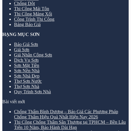
Chống Dột
Thi Công Mái Tôn
Thi Công Máng Xối
Công Trình Thi Công
Bảng Báo Giá
HẠNG MỤC SƠN
Báo Giá Sơn
Giá Sơn
Giá Nhân Công Sơn
Dịch Vụ Sơn
Sơn Mặt Tiền
Sơn Nền Nhà
Sơn Nhà Đẹp
Thợ Sơn Nước
Thợ Sơn Nhà
Quy Trình Sơn Nhà
Bài viết mới
Chống Thấm Bình Dương – Báo Giá Các Phương Pháp
Chống Thấm Hiệu Quả Nhất Hiện Nay 2026
Thi Công Chống Thấm Sân Thượng tại TPHCM – Bền Lâu
Trên 10 Năm, Bảo Hành Dài Hạn