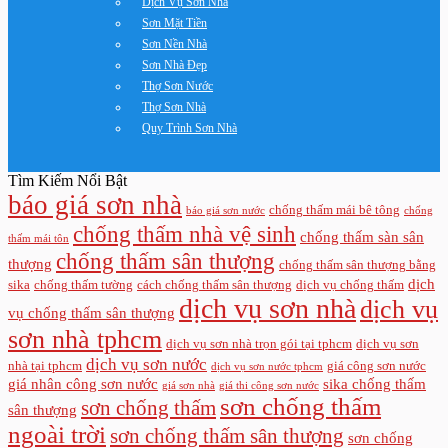
Dịch Vụ Sơn Nhà
Sơn Mặt Tiền
Sơn Nền Nhà
Sơn Nhà Đẹp
Thợ Sơn Nước
Thợ Sơn Nhà
Quy Trình Sơn Nhà
Tìm Kiếm Nổi Bật
báo giá sơn nhà
chống thấm mái bê tông
báo giá sơn nước
chống
chống thấm nhà vệ sinh
chống thấm sàn sân
thấm mái tôn
chống thấm sân thượng
thượng
chống thấm sân thượng bằng
dịch
sika
chống thấm tường
cách chống thấm sân thượng
dịch vụ chống thấm
dịch vụ sơn nhà
dịch vụ
vụ chống thấm sân thượng
sơn nhà tphcm
dịch vụ sơn nhà trọn gói tại tphcm
dịch vụ sơn
dịch vụ sơn nước
nhà tại tphcm
giá công sơn nước
dịch vụ sơn nước tphcm
giá nhân công sơn nước
sika chống thấm
giá sơn nhà
giá thi công sơn nước
sơn chống thấm
sơn chống thấm
sân thượng
ngoài trời
sơn chống thấm sân thượng
sơn chống