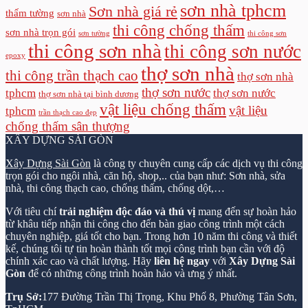
sơn nhà tphcm
Sơn nhà giá rẻ
thấm tường
sơn nhà
thi công chống thấm
sơn nhà trọn gói
sơn tường
thi công sơn
thi công sơn nhà
thi công sơn nước
epoxy
thợ sơn nhà
thi công trần thạch cao
thợ sơn nhà
thợ sơn nước
tphcm
thợ sơn nước
thợ sơn nhà tại bình dương
vật liệu chống thấm
vật liệu
tphcm
trần thạch cao đẹp
chống thấm sân thượng
XÂY DỰNG SÀI GÒN
Xây Dựng Sài Gòn
là công ty chuyên cung cấp các dịch vụ thi công
trọn gói cho ngôi nhà, căn hộ, shop,.. của bạn như: Sơn nhà, sửa
nhà, thi công thạch cao, chống thấm, chống dột,…
Với tiêu chí
trải nghiệm độc đáo và thú vị
mang đến sự hoàn hảo
từ khâu tiếp nhận thi công cho đến bàn giao công trình một cách
chuyên nghiệp, giá tốt cho bạn. Trong hơn 10 năm thi công và thiết
kế, chúng tôi tự tin hoàn thành tốt mọi công trình bạn cần với độ
chính xác cao và chất lượng. Hãy
liên hệ ngay
với
Xây Dựng Sài
Gòn
để có những công trình hoàn hảo và ưng ý nhất.
Trụ Sở:
177 Đường Trần Thị Trọng, Khu Phố 8, Phường Tân Sơn,