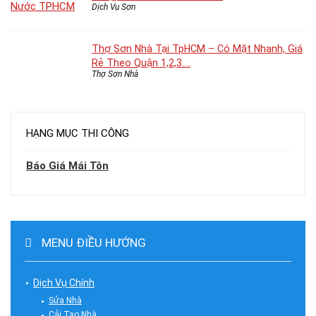
Dịch Vụ Sơn
Thợ Sơn Nhà Tại TpHCM – Có Mặt Nhanh, Giá
Rẻ Theo Quận 1,2,3….
Thợ Sơn Nhà
HẠNG MỤC THI CÔNG
Báo Giá Mái Tôn
MENU ĐIỀU HƯỚNG
Dịch Vụ Chính
Sửa Nhà
Cải Tạo Nhà