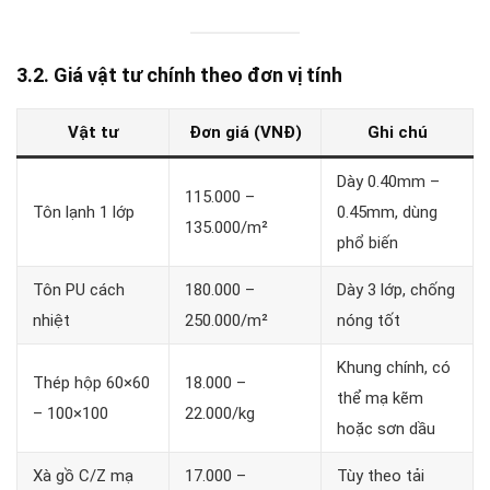
3.2. Giá vật tư chính theo đơn vị tính
Vật tư
Đơn giá (VNĐ)
Ghi chú
Dày 0.40mm –
115.000 –
Tôn lạnh 1 lớp
0.45mm, dùng
135.000/m²
phổ biến
Tôn PU cách
180.000 –
Dày 3 lớp, chống
nhiệt
250.000/m²
nóng tốt
Khung chính, có
Thép hộp 60×60
18.000 –
thể mạ kẽm
– 100×100
22.000/kg
hoặc sơn dầu
Xà gồ C/Z mạ
17.000 –
Tùy theo tải