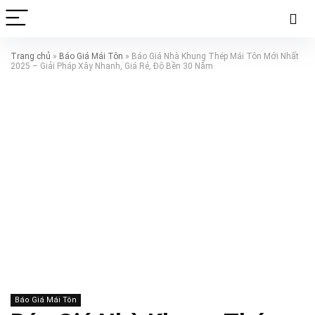
Trang chủ
»
Báo Giá Mái Tôn
»
Báo Giá Nhà Khung Thép Mái Tôn Mới Nhất
2025 – Giải Pháp Xây Nhanh, Giá Rẻ, Độ Bền 30 Năm
Báo Giá Mái Tôn