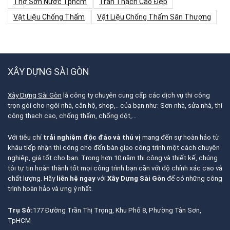
Thợ Sơn Nước Tphcm
Trần Thạch Cao Đẹp
Vật Liệu Chống Thấm
Vật Liệu Chống Thấm Sân Thượng
XÂY DỰNG SÀI GÒN
Xây Dựng Sài Gòn
là công ty chuyên cung cấp các dịch vụ thi công
trọn gói cho ngôi nhà, căn hộ, shop,.. của bạn như: Sơn nhà, sửa nhà, thi
công thạch cao, chống thấm, chống dột,…
Với tiêu chí
trải nghiệm độc đáo và thú vị
mang đến sự hoàn hảo từ
khâu tiếp nhận thi công cho đến bàn giao công trình một cách chuyên
nghiệp, giá tốt cho bạn. Trong hơn 10 năm thi công và thiết kế, chúng
tôi tự tin hoàn thành tốt mọi công trình bạn cần với độ chính xác cao và
chất lượng. Hãy
liên hệ ngay
với
Xây Dựng Sài Gòn
để có những công
trình hoàn hảo và ưng ý nhất.
Trụ Sở:
177 Đường Trần Thị Trọng, Khu Phố 8, Phường Tân Sơn,
TpHCM