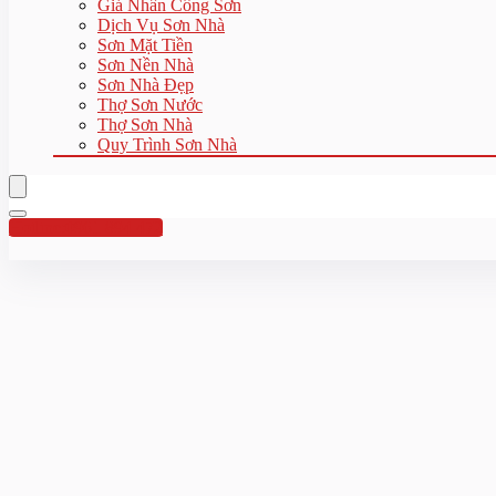
Giá Nhân Công Sơn
Dịch Vụ Sơn Nhà
Sơn Mặt Tiền
Sơn Nền Nhà
Sơn Nhà Đẹp
Thợ Sơn Nước
Thợ Sơn Nhà
Quy Trình Sơn Nhà
Hotline:0961 894 472