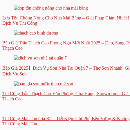
Lợp Tôn Chống Nóng Cho Nhà Mái Bằng – Giải Pháp Giảm Nhiệt Hi
Dịch Vụ Thi Công
Báo Giá Trần Thạch Cao Phòng Ngủ Mới Nhất 2025 – Đẹp, Sang Tr
Thạch Cao
Báo Giá 2025】Dịch Vụ Sơn Nhà Tại Quận 7 – Thợ Sơn Nhanh, Gi
Dịch Vụ Sơn
Thi Công Trần Thạch Cao Văn Phòng, Cửa Hàng, Showroom – Giá 
Thạch Cao
Thi Công Mái Tôn Giá Rẻ – Tiết Kiệm Chi Phí, Bền Vững & Không
Thi Công Mái Tôn