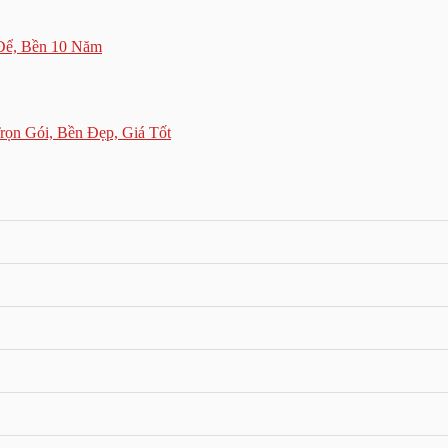
 Để, Bền 10 Năm
rọn Gói, Bền Đẹp, Giá Tốt