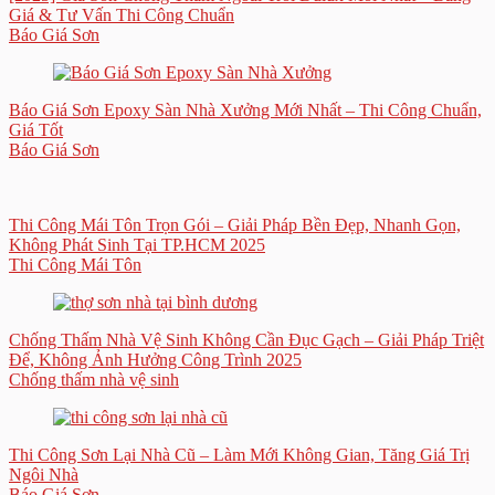
Giá & Tư Vấn Thi Công Chuẩn
Báo Giá Sơn
Báo Giá Sơn Epoxy Sàn Nhà Xưởng Mới Nhất – Thi Công Chuẩn,
Giá Tốt
Báo Giá Sơn
Thi Công Mái Tôn Trọn Gói – Giải Pháp Bền Đẹp, Nhanh Gọn,
Không Phát Sinh Tại TP.HCM 2025
Thi Công Mái Tôn
Chống Thấm Nhà Vệ Sinh Không Cần Đục Gạch – Giải Pháp Triệt
Để, Không Ảnh Hưởng Công Trình 2025
Chống thấm nhà vệ sinh
Thi Công Sơn Lại Nhà Cũ – Làm Mới Không Gian, Tăng Giá Trị
Ngôi Nhà
Báo Giá Sơn