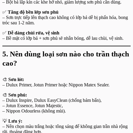
– Bột bả lấp kín các khe hở nhỏ, giảm lượng sơn phủ cần dùng.
✅
Tăng độ bền lớp sơn phủ
– Sơn trực tiếp lên thạch cao không có lớp bả dễ bị phấn hóa, bong
tróc sau 1-2 năm.
✅
Dễ dàng chùi rửa, vệ sinh
– Bề mặt có lớp bả + sơn phủ sẽ nhẵn bóng, dễ lau chùi, vệ sinh.
5. Nên dùng loại sơn nào cho trần thạch
cao?
🎨
Sơn lót:
– Dulux Primer, Jotun Primer hoặc Nippon Matex Sealer.
🎨
Sơn phủ:
– Dulux Inspire, Dulux EasyClean (chống bám bẩn),
– Jotun Essence, Jotun Majestic,
– Nippon Odourless (không mùi).
💡
Lưu ý:
– Nên chọn màu trắng hoặc tông sáng để không gian trần nhà rộng
rãi, thoáng đãng hơn.