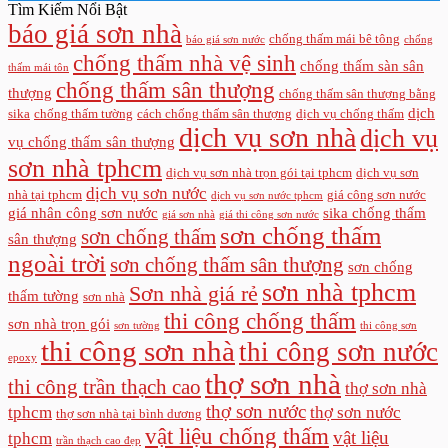
Tìm Kiếm Nổi Bật
báo giá sơn nhà
chống thấm mái bê tông
báo giá sơn nước
chống
chống thấm nhà vệ sinh
chống thấm sàn sân
thấm mái tôn
chống thấm sân thượng
thượng
chống thấm sân thượng bằng
dịch
sika
chống thấm tường
cách chống thấm sân thượng
dịch vụ chống thấm
dịch vụ sơn nhà
dịch vụ
vụ chống thấm sân thượng
sơn nhà tphcm
dịch vụ sơn nhà trọn gói tại tphcm
dịch vụ sơn
dịch vụ sơn nước
nhà tại tphcm
giá công sơn nước
dịch vụ sơn nước tphcm
giá nhân công sơn nước
sika chống thấm
giá sơn nhà
giá thi công sơn nước
sơn chống thấm
sơn chống thấm
sân thượng
ngoài trời
sơn chống thấm sân thượng
sơn chống
sơn nhà tphcm
Sơn nhà giá rẻ
thấm tường
sơn nhà
thi công chống thấm
sơn nhà trọn gói
sơn tường
thi công sơn
thi công sơn nhà
thi công sơn nước
epoxy
thợ sơn nhà
thi công trần thạch cao
thợ sơn nhà
thợ sơn nước
tphcm
thợ sơn nước
thợ sơn nhà tại bình dương
vật liệu chống thấm
vật liệu
tphcm
trần thạch cao đẹp