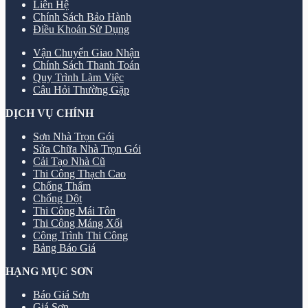
Liên Hệ
Chính Sách Bảo Hành
Điều Khoản Sử Dụng
Vận Chuyển Giao Nhận
Chính Sách Thanh Toán
Quy Trình Làm Việc
Câu Hỏi Thường Gặp
DỊCH VỤ CHÍNH
Sơn Nhà Trọn Gói
Sửa Chữa Nhà Trọn Gói
Cải Tạo Nhà Cũ
Thi Công Thạch Cao
Chống Thấm
Chống Dột
Thi Công Mái Tôn
Thi Công Máng Xối
Công Trình Thi Công
Bảng Báo Giá
HẠNG MỤC SƠN
Báo Giá Sơn
Giá Sơn