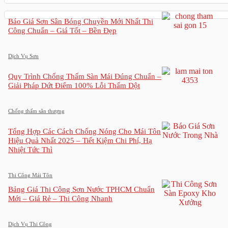
Báo Giá Sơn Sân Bóng Chuyền Mới Nhất Thi
Công Chuẩn – Giá Tốt – Bền Đẹp
Dịch Vụ Sơn
Quy Trình Chống Thấm Sàn Mái Đúng Chuẩn –
Giải Pháp Dứt Điểm 100% Lỗi Thấm Dột
Chống thấm sân thượng
Tổng Hợp Các Cách Chống Nóng Cho Mái Tôn
Hiệu Quả Nhất 2025 – Tiết Kiệm Chi Phí, Hạ
Nhiệt Tức Thì
Thi Công Mái Tôn
Bảng Giá Thi Công Sơn Nước TPHCM Chuẩn
Mới – Giá Rẻ – Thi Công Nhanh
Dịch Vụ Thi Công