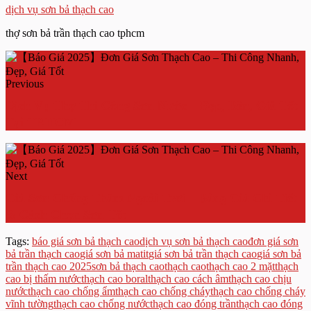
dịch vụ sơn bả thạch cao
thợ sơn bả trần thạch cao tphcm
Previous
Dịch Vụ Thợ Thi Công Sơn Nước – Đẹp, Bền, Giá Tốt
Tại TP.HCM
Next
Giá Sơn Chống Thấm Ngoài Trời – Bảng Giá Chi Tiết
& Cách Chọn Sơn Tốt
Tags:
báo giá sơn bả thạch cao
dịch vụ sơn bả thạch cao
đơn giá sơn
bả trần thạch cao
giá sơn bả matit
giá sơn bả trần thạch cao
giá sơn bả
trần thạch cao 2025
sơn bả thạch cao
thạch cao
thạch cao 2 mặt
thạch
cao bị thấm nước
thạch cao boral
thạch cao cách âm
thạch cao chịu
nước
thạch cao chống ẩm
thạch cao chống cháy
thạch cao chống cháy
vĩnh tường
thạch cao chống nước
thạch cao đóng trần
thạch cao đóng