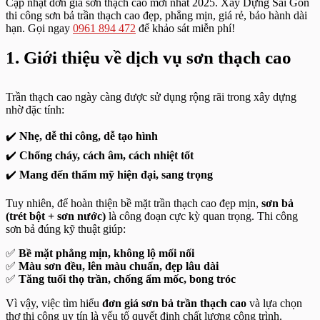
Cập nhật đơn giá sơn thạch cao mới nhất 2025. Xây Dựng Sài Gòn
thi công sơn bả trần thạch cao đẹp, phẳng mịn, giá rẻ, bảo hành dài
hạn. Gọi ngay
0961 894 472
để khảo sát miễn phí!
1. Giới thiệu về dịch vụ sơn thạch cao
Trần thạch cao ngày càng được sử dụng rộng rãi trong xây dựng
nhờ đặc tính:
✔️
Nhẹ, dễ thi công, dễ tạo hình
✔️
Chống cháy, cách âm, cách nhiệt tốt
✔️
Mang đến thẩm mỹ hiện đại, sang trọng
Tuy nhiên, để hoàn thiện bề mặt trần thạch cao đẹp mịn,
sơn bả
(trét bột + sơn nước)
là công đoạn cực kỳ quan trọng. Thi công
sơn bả đúng kỹ thuật giúp:
✅
Bề mặt phẳng mịn, không lộ mối nối
✅
Màu sơn đều, lên màu chuẩn, đẹp lâu dài
✅
Tăng tuổi thọ trần, chống ẩm mốc, bong tróc
Vì vậy, việc tìm hiểu
đơn giá sơn bả trần thạch cao
và lựa chọn
thợ thi công uy tín là yếu tố quyết định chất lượng công trình.