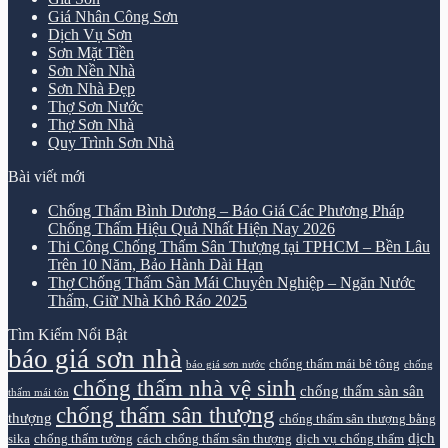
Giá Nhân Công Sơn
Dịch Vụ Sơn
Sơn Mặt Tiền
Sơn Nền Nhà
Sơn Nhà Đẹp
Thợ Sơn Nước
Thợ Sơn Nhà
Quy Trình Sơn Nhà
Bài viết mới
Chống Thấm Bình Dương – Báo Giá Các Phương Pháp
Chống Thấm Hiệu Quả Nhất Hiện Nay 2026
Thi Công Chống Thấm Sân Thượng tại TPHCM – Bền Lâu
Trên 10 Năm, Bảo Hành Dài Hạn
Thợ Chống Thấm Sàn Mái Chuyên Nghiệp – Ngăn Nước
Thấm, Giữ Nhà Khô Ráo 2025
Tìm Kiếm Nổi Bật
báo giá sơn nhà
chống thấm mái bê tông
báo giá sơn nước
chống
chống thấm nhà vệ sinh
chống thấm sàn sân
thấm mái tôn
chống thấm sân thượng
thượng
chống thấm sân thượng bằng
dịch
sika
chống thấm tường
cách chống thấm sân thượng
dịch vụ chống thấm