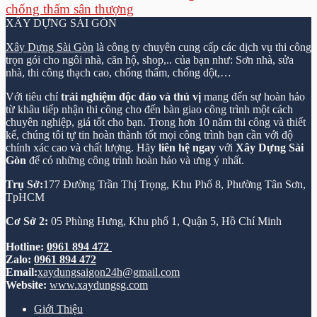
chống thấm sân thượng
XÂY DỰNG SÀI GÒN
Xây Dựng Sài Gòn
là công ty chuyên cung cấp các dịch vụ thi công
trọn gói cho ngôi nhà, căn hộ, shop,.. của bạn như: Sơn nhà, sửa
nhà, thi công thạch cao, chống thấm, chống dột,…
Với tiêu chí
trải nghiệm độc đáo và thú vị
mang đến sự hoàn hảo
từ khâu tiếp nhận thi công cho đến bàn giao công trình một cách
chuyên nghiệp, giá tốt cho bạn. Trong hơn 10 năm thi công và thiết
kế, chúng tôi tự tin hoàn thành tốt mọi công trình bạn cần với độ
chính xác cao và chất lượng. Hãy
liên hệ ngay
với
Xây Dựng Sài
Gòn
để có những công trình hoàn hảo và ưng ý nhất.
Trụ Sở:
177 Đường Trần Thị Trọng, Khu Phố 8, Phường Tân Sơn,
TpHCM
Cơ Sở 2:
05 Phùng Hưng, Khu phố 1, Quận 5, Hồ Chí Minh
Hotline:
0961 894 472
Zalo:
0961 894 472
Email:
xaydungsaigon24h@gmail.com
Website:
www.xaydungsg.com
Giới Thiệu