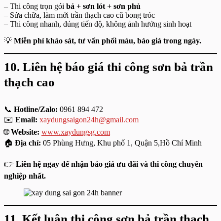
– Thi công trọn gói
bả + sơn lót + sơn phủ
– Sửa chữa, làm mới trần thạch cao cũ bong tróc
– Thi công nhanh, đúng tiến độ, không ảnh hưởng sinh hoạt
💡
Miễn phí khảo sát, tư vấn phối màu, báo giá trong ngày.
10. Liên hệ báo giá thi công sơn bả trần
thạch cao
📞
Hotline/Zalo:
0961 894 472
✉️
Email:
xaydungsaigon24h@gmail.com
🌐
Website:
www.xaydungsg.com
🏠
Địa chỉ:
05 Phùng Hưng, Khu phố 1, Quận 5,Hồ Chí Minh
👉
Liên hệ ngay để nhận báo giá ưu đãi và thi công chuyên
nghiệp nhất.
11. Kết luận
thi công sơn bả trần thạch