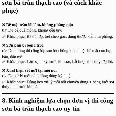
sơn bả trần thạch cao (và cách khắc
phục)
❌
Bề mặt trần lồi lõm, không phẳng mịn
👉 Do bả quá mỏng, không đều tay.
✅ Khắc phục: Bả đủ lớp, trét chéo góc, dùng thước kiểm tra phẳng.
❌
Sơn phủ bị bong tróc
👉 Do không thi công lớp sơn lót chống kiềm hoặc bề mặt còn bụi
bẩn, dầu mỡ.
✅ Khắc phục: Làm sạch kỹ trước khi sơn, bắt buộc thi công lớp lót.
❌
Xuất hiện vết nứt tại mối nối
👉 Do xử lý mối nối không đúng kỹ thuật.
✅ Khắc phục: Dùng keo xử lý mối nối chuyên dụng + băng lưới sợi
thủy tinh trước khi bả.
8. Kinh nghiệm lựa chọn đơn vị thi công
sơn bả trần thạch cao uy tín