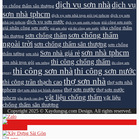
dịch vụ sơn nhà
dịch vụ
vụ chống thấm sân thượng
sơn nhà tphcm
dịch vụ sơn nhà trọn gói tại tphcm
dịch vụ sơn
dịch vụ sơn nước
nhà tại tphcm
giá công sơn nước
dịch vụ sơn nước tphcm
giá nhân công sơn nước
sika chống thấm
giá sơn nhà
giá thi công sơn nước
sơn chống thấm
sơn chống thấm
sân thượng
ngoài trời
sơn chống thấm sân thượng
sơn chống
sơn nhà tphcm
Sơn nhà giá rẻ
thấm tường
sơn nhà
thi công chống thấm
sơn nhà trọn gói
sơn tường
thi công sơn
thi công sơn nhà
thi công sơn nước
epoxy
thợ sơn nhà
thi công trần thạch cao
thợ sơn nhà
thợ sơn nước
tphcm
thợ sơn nước
thợ sơn nhà tại bình dương
vật liệu chống thấm
vật liệu
tphcm
trần thạch cao đẹp
chống thấm sân thượng
Copyright 2025 © Xaydungsg.com Design. All rights reserved.
0961894472