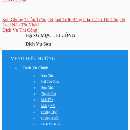
Sơn Chống Thấm Tường Ngoài Trời: Bảng Giá, Cách Thi Công &
Loại Nào Tốt Nhất?
Dịch Vụ Thi Công
HẠNG MỤC THI CÔNG
Dịch Vụ Sơn
MENU ĐIỀU HƯỚNG
Dịch Vụ Chính
Sửa Nhà
Cải Tạo Nhà
Sơn Nhà
Thạch Cao
Mái Tôn
Máng Xối
Chống Dột
Chống Thấm
Dịch Vụ Khác