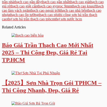
trần nhà
thạch cao gần đây
thạch cao gần nhất
thạch cao giá
thạch cao
giá rẻ
thạch cao giật cấp
thạch cao gyproc 9mm
thạch cao knauf
thạch
cao làm vách ngăn
thạch cao ngoài trời
thạch cao nhà bếp
thạch cao
nhựa
thạch cao ốp tường
thạch cao phi
thi công sơn bả trần thạch
cao
thợ sơn bả trần thạch cao tphcm
thợ sơn nước hcm
Related Articles
Báo Giá Trần Thạch Cao Mới Nhất
2025 – Thi Công Đẹp, Giá Rẻ Tại
TP.HCM
【2025】Sơn Nhà Trọn Gói TPHCM –
Thi Công Nhanh, Đẹp, Giá Rẻ