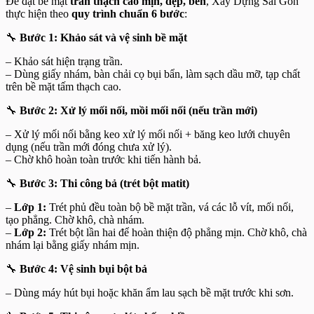
Để đạt bề mặt
trần thạch cao mịn, đẹp, bền
, Xây Dựng Sài Gòn
thực hiện theo
quy trình chuẩn 6 bước
:
🔧
Bước 1: Khảo sát và vệ sinh bề mặt
– Khảo sát hiện trạng trần.
– Dùng giấy nhám, bàn chải cọ bụi bẩn, làm sạch dầu mỡ, tạp chất
trên bề mặt tấm thạch cao.
🔧
Bước 2: Xử lý mối nối, mồi mối nối (nếu trần mới)
– Xử lý mối nối bằng keo xử lý mối nối + băng keo lưới chuyên
dụng (nếu trần mới đóng chưa xử lý).
– Chờ khô hoàn toàn trước khi tiến hành bả.
🔧
Bước 3: Thi công bả (trét bột matit)
–
Lớp 1:
Trét phủ đều toàn bộ bề mặt trần, vá các lỗ vít, mối nối,
tạo phẳng. Chờ khô, chà nhám.
–
Lớp 2:
Trét bột lần hai để hoàn thiện độ phẳng mịn. Chờ khô, chà
nhám lại bằng giấy nhám mịn.
🔧
Bước 4: Vệ sinh bụi bột bả
– Dùng máy hút bụi hoặc khăn ẩm lau sạch bề mặt trước khi sơn.