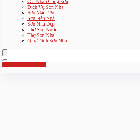
Giá Nhân Công Sơn
Dịch Vụ Sơn Nhà
Sơn Mặt Tiền
Sơn Nền Nhà
Sơn Nhà Đẹp
Thợ Sơn Nước
Thợ Sơn Nhà
Quy Trình Sơn Nhà
Hotline:0961 894 472