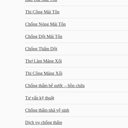
Thi Công Mái Tôn
Chống Nóng Mái Tôn
Chống Dột Mái Tôn
Chống Thấm Dột
Thợ Làm Máng Xối
Thi Công Máng Xối
Chống thấm bể nước – bồn chứa
Tư vấn kỹ thuật
Chống thấm nhà vệ sinh
Dịch vụ chống thấm