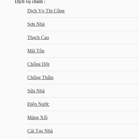
Dịch vụ chính :
Dịch Vụ Thi Công
Sơn Nhà
Thạch Cao
Mái Tôn
Chống Dột
Chống Thấm
Sửa Nhà
Điện Nước
Máng Xối
Cải Tạo Nhà