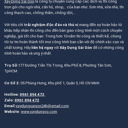
Xây Dựng Sài Gòn
là công ty chuyên cung cấp các dịch vụ thi công
trọn gói cho ngôi nhà, căn hộ, shop,.. của bạn như: Sơn nhà, sửa nhà, thi
công thạch cao, chống thấm, chống dột,…
Với tiêu chí
trải nghiệm độc đáo và thú vị
mang đến sự hoàn hảo từ
khâu tiếp nhận thi công cho đến bàn giao công trình một cách chuyên
nghiệp, giá tốt cho bạn. Trong hơn 10 năm thi công và thiết kế, chúng
tôi tự tin hoàn thành tốt mọi công trình bạn cần với độ chính xác cao và
chất lượng. Hãy
liên hệ ngay
với
Xây Dựng Sài Gòn
để có những công
trình hoàn hảo và ưng ý nhất.
Trụ Sở:
177 Đường Trần Thị Trọng, Khu Phố 8, Phường Tân Sơn,
TpHCM
Cơ Sở 2:
05 Phùng Hưng, Khu phố 1, Quận 5, Hồ Chí Minh
Hotline:
0961 894 472
Zalo:
0961 894 472
Email:
xaydungsaigon24h@gmail.com
Website:
www.xaydungsg.com