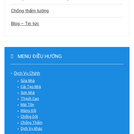
Chống thấm tường
Blog – Tin tức
MENU ĐIỀU HƯỚNG
Dịch Vụ Chính
Sửa Nhà
Cải Tạo Nhà
Sơn Nhà
Thạch Cao
Mái Tôn
Máng Xối
Chống Dột
Chống Thấm
Dịch Vụ Khác