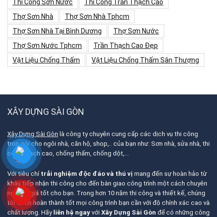
Thi Công Sơn Nước
Thi Công Trần Thạch Cao
Thợ Sơn Nhà
Thợ Sơn Nhà Tphcm
Thợ Sơn Nhà Tại Bình Dương
Thợ Sơn Nước
Thợ Sơn Nước Tphcm
Trần Thạch Cao Đẹp
Vật Liệu Chống Thấm
Vật Liệu Chống Thấm Sân Thượng
XÂY DỰNG SÀI GÒN
Xây Dựng Sài Gòn
là công ty chuyên cung cấp các dịch vụ thi công
trọn gói cho ngôi nhà, căn hộ, shop,.. của bạn như: Sơn nhà, sửa nhà, thi
công thạch cao, chống thấm, chống dột,…
Với tiêu chí
trải nghiệm độc đáo và thú vị
mang đến sự hoàn hảo từ
khâu tiếp nhận thi công cho đến bàn giao công trình một cách chuyên
nghiệp, giá tốt cho bạn. Trong hơn 10 năm thi công và thiết kế, chúng
tôi tự tin hoàn thành tốt mọi công trình bạn cần với độ chính xác cao và
chất lượng. Hãy
liên hệ ngay
với
Xây Dựng Sài Gòn
để có những công