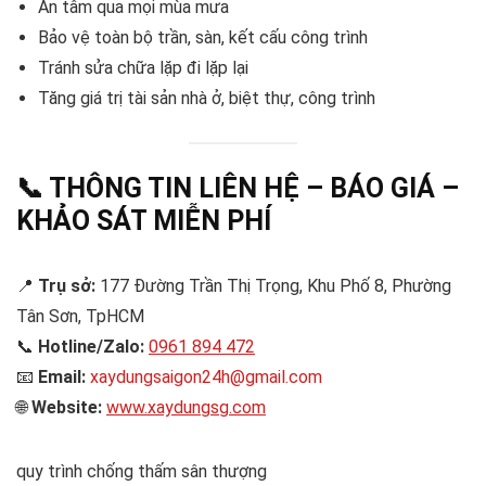
An tâm qua mọi mùa mưa
Bảo vệ toàn bộ trần, sàn, kết cấu công trình
Tránh sửa chữa lặp đi lặp lại
Tăng giá trị tài sản nhà ở, biệt thự, công trình
📞
THÔNG TIN LIÊN HỆ – BÁO GIÁ –
KHẢO SÁT MIỄN PHÍ
📍
Trụ sở:
177 Đường Trần Thị Trọng, Khu Phố 8, Phường
Tân Sơn, TpHCM
📞
Hotline/Zalo:
0961 894 472
📧
Email:
xaydungsaigon24h@gmail.com
🌐
Website:
www.xaydungsg.com
quy trình chống thấm sân thượng