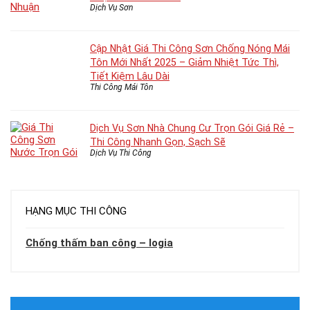
Dịch Vụ Sơn
Cập Nhật Giá Thi Công Sơn Chống Nóng Mái
Tôn Mới Nhất 2025 – Giảm Nhiệt Tức Thì,
Tiết Kiệm Lâu Dài
Thi Công Mái Tôn
Dịch Vụ Sơn Nhà Chung Cư Trọn Gói Giá Rẻ –
Thi Công Nhanh Gọn, Sạch Sẽ
Dịch Vụ Thi Công
HẠNG MỤC THI CÔNG
Chống thấm ban công – logia