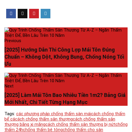
Previous
[2025] Hướng Dẫn Thi Công Lợp Mái Tôn Đúng
Chuẩn – Không Dột, Không Bung, Chống Nóng Tối
Ưu
Next
[2025] Làm Mái Tôn Bao Nhiêu Tiền 1m2? Bảng Giá
Mới Nhất, Chi Tiết Từng Hạng Mục
Tags:
các phương pháp chống thấm sàn mái
cách chống thấm
bể cá
cách chống thấm sân thượng
cách chống thấm sân
thượng bằng xi măng
cách chống thấm sân thượng bị nứt
chống
thấm 24h
chống thấm bê tông
chống thấm cho sân