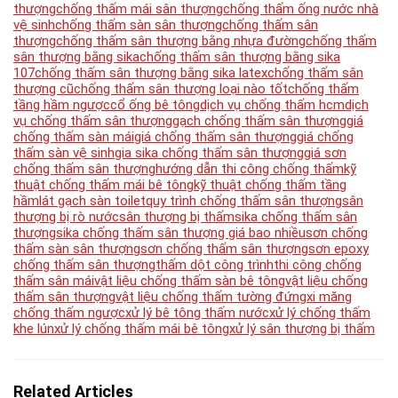
thượng
chống thấm mái sân thượng
chống thấm ống nước nhà
vệ sinh
chống thấm sàn sân thượng
chống thấm sân
thượng
chống thấm sân thượng bằng nhựa đường
chống thấm
sân thượng bằng sika
chống thấm sân thượng bằng sika
107
chống thấm sân thượng bằng sika latex
chống thấm sân
thượng cũ
chống thấm sân thượng loại nào tốt
chống thấm
tầng hầm ngược
cổ ống bê tông
dịch vụ chống thấm hcm
dịch
vụ chống thấm sân thượng
gạch chống thấm sân thượng
giá
chống thấm sàn mái
giá chống thấm sân thượng
giá chống
thấm sàn vệ sinh
gia sika chống thấm sân thượng
giá sơn
chống thấm sân thượng
hướng dẫn thi công chống thấm
kỹ
thuật chống thấm mái bê tông
kỹ thuật chống thấm tầng
hầm
lát gạch sàn toilet
quy trình chống thấm sân thượng
sân
thượng bị rò nước
sân thượng bị thấm
sika chống thấm sân
thượng
sika chống thấm sân thượng giá bao nhiều
sơn chống
thấm sàn sân thượng
sơn chống thấm sân thượng
sơn epoxy
chống thấm sân thượng
thấm dột công trình
thi công chống
thấm sân mái
vật liệu chống thấm sàn bê tông
vật liệu chống
thấm sân thượng
vật liệu chống thấm tường đứng
xi măng
chống thấm ngược
xử lý bê tông thấm nước
xử lý chống thấm
khe lún
xử lý chống thấm mái bê tông
xử lý sân thượng bị thấm
Related Articles