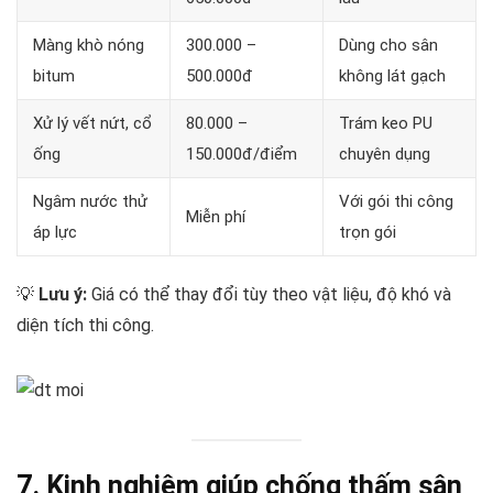
Màng khò nóng
300.000 –
Dùng cho sân
bitum
500.000đ
không lát gạch
Xử lý vết nứt, cổ
80.000 –
Trám keo PU
ống
150.000đ/điểm
chuyên dụng
Ngâm nước thử
Với gói thi công
Miễn phí
áp lực
trọn gói
💡
Lưu ý:
Giá có thể thay đổi tùy theo vật liệu, độ khó và
diện tích thi công.
7. Kinh nghiệm giúp chống thấm sân