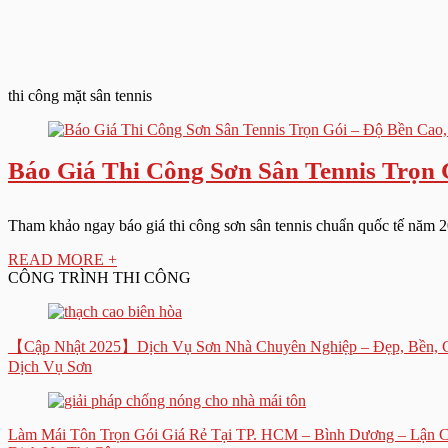
thi công mặt sân tennis
Báo Giá Thi Công Sơn Sân Tennis Trọn 
Tham khảo ngay báo giá thi công sơn sân tennis chuẩn quốc tế năm 20
READ MORE +
CÔNG TRÌNH THI CÔNG
【Cập Nhật 2025】Dịch Vụ Sơn Nhà Chuyên Nghiệp – Đẹp, Bền, 
Dịch Vụ Sơn
Làm Mái Tôn Trọn Gói Giá Rẻ Tại TP. HCM – Bình Dương – Lận 