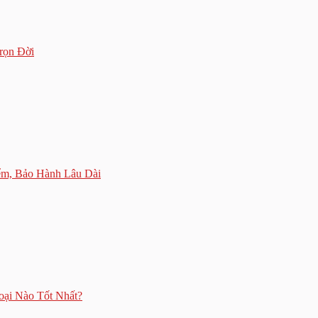
rọn Đời
m, Bảo Hành Lâu Dài
oại Nào Tốt Nhất?