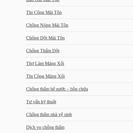
Thi Công Mái Tôn
Chống Nóng Mái Tôn
Chống Dột Mái Tôn
Chống Thấm Dột
Thợ Làm Máng Xối
Thi Công Máng Xối
Chống thấm bể nước – bồn chứa
Tư vấn kỹ thuật
Chống thấm nhà vệ sinh
Dịch vụ chống thấm