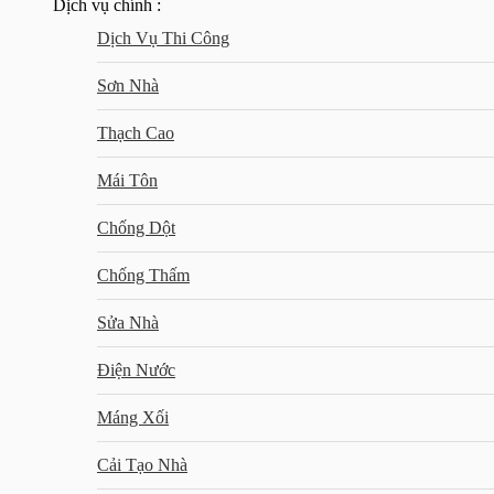
Dịch vụ chính :
Dịch Vụ Thi Công
Sơn Nhà
Thạch Cao
Mái Tôn
Chống Dột
Chống Thấm
Sửa Nhà
Điện Nước
Máng Xối
Cải Tạo Nhà