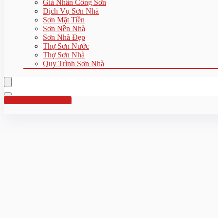
Giá Nhân Công Sơn
Dịch Vụ Sơn Nhà
Sơn Mặt Tiền
Sơn Nền Nhà
Sơn Nhà Đẹp
Thợ Sơn Nước
Thợ Sơn Nhà
Quy Trình Sơn Nhà
Hotline:0961 894 472