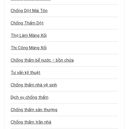
Chống Dột Mái Tôn
Chống Thấm Dột
Thợ Làm Máng Xối
Thi Công Máng Xối
Chống thấm bể nước – bồn chứa
Tư vấn kỹ thuật
Chống thấm nhà vệ sinh
Dịch vụ chống thấm
Chống thấm sân thượng
Chống thấm trần nhà