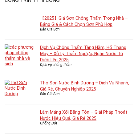
CÔNG TRÌNH THI CÔNG
【2025】Giá Sơn Chống Thấm Trong Nhà –
Bảng Giá & Cách Chọn Sơn Phù Hợp
Báo Giá Sơn
Dịch Vụ Chống Thấm Tầng Hầm, Hố Thang
Máy – Xử Lý Thấm Ngược, Ngăn Nước Từ
Dưới Lên 2025
Dịch vụ chống thấm
Thợ Sơn Nước Bình Dương – Dịch Vụ Nhanh,
Giá Rẻ, Chuyên Nghiệp 2025
Báo Giá Sơn
Làm Máng Xối Bằng Tôn – Giải Pháp Thoát
Nước Hiệu Quả, Giá Rẻ 2025
Chống Dột