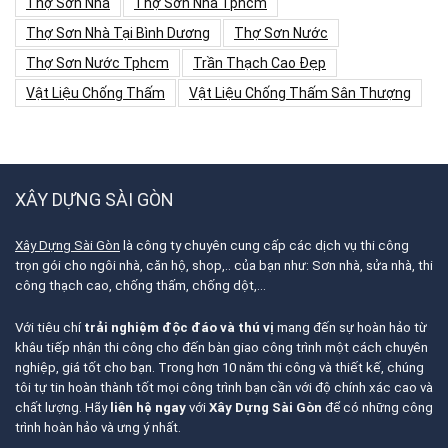
Thợ Sơn Nhà
Thợ Sơn Nhà Tphcm
Thợ Sơn Nhà Tại Bình Dương
Thợ Sơn Nước
Thợ Sơn Nước Tphcm
Trần Thạch Cao Đẹp
Vật Liệu Chống Thấm
Vật Liệu Chống Thấm Sân Thượng
XÂY DỰNG SÀI GÒN
Xây Dựng Sài Gòn
là công ty chuyên cung cấp các dịch vụ thi công
trọn gói cho ngôi nhà, căn hộ, shop,.. của bạn như: Sơn nhà, sửa nhà, thi
công thạch cao, chống thấm, chống dột,…
Với tiêu chí
trải nghiệm độc đáo và thú vị
mang đến sự hoàn hảo từ
khâu tiếp nhận thi công cho đến bàn giao công trình một cách chuyên
nghiệp, giá tốt cho bạn. Trong hơn 10 năm thi công và thiết kế, chúng
tôi tự tin hoàn thành tốt mọi công trình bạn cần với độ chính xác cao và
chất lượng. Hãy
liên hệ ngay
với
Xây Dựng Sài Gòn
để có những công
trình hoàn hảo và ưng ý nhất.