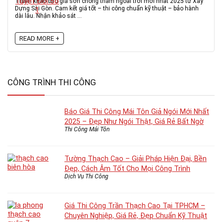
Tham khảo báo giá sơn chống thấm ngoài trời mới nhất 2025 từ Xây
Dựng Sài Gòn. Cam kết giá tốt – thi công chuẩn kỹ thuật – bảo hành
dài lâu. Nhận khảo sát ...
READ MORE +
CÔNG TRÌNH THI CÔNG
Báo Giá Thi Công Mái Tôn Giả Ngói Mới Nhất
2025 – Đẹp Như Ngói Thật, Giá Rẻ Bất Ngờ
Thi Công Mái Tôn
Tường Thạch Cao – Giải Pháp Hiện Đại, Bền
Đẹp, Cách Âm Tốt Cho Mọi Công Trình
Dịch Vụ Thi Công
Giá Thi Công Trần Thạch Cao Tại TPHCM –
Chuyên Nghiệp, Giá Rẻ, Đẹp Chuẩn Kỹ Thuật