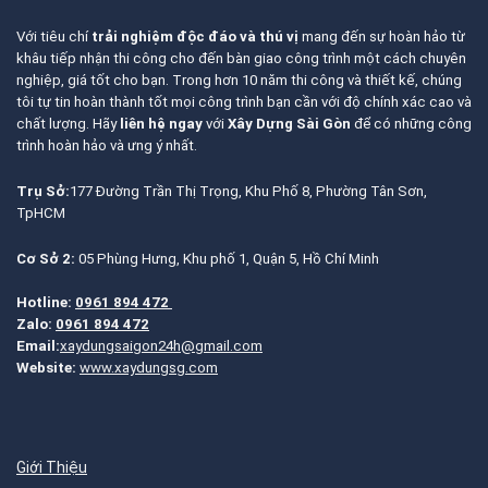
Với tiêu chí
trải nghiệm độc đáo và thú vị
mang đến sự hoàn hảo từ
khâu tiếp nhận thi công cho đến bàn giao công trình một cách chuyên
nghiệp, giá tốt cho bạn. Trong hơn 10 năm thi công và thiết kế, chúng
tôi tự tin hoàn thành tốt mọi công trình bạn cần với độ chính xác cao và
chất lượng. Hãy
liên hệ ngay
với
Xây Dựng Sài Gòn
để có những công
trình hoàn hảo và ưng ý nhất.
Trụ Sở:
177 Đường Trần Thị Trọng, Khu Phố 8, Phường Tân Sơn,
TpHCM
Cơ Sở 2:
05 Phùng Hưng, Khu phố 1, Quận 5, Hồ Chí Minh
Hotline:
0961 894 472
Zalo:
0961 894 472
Email:
xaydungsaigon24h@gmail.com
Website:
www.xaydungsg.com
Giới Thiệu