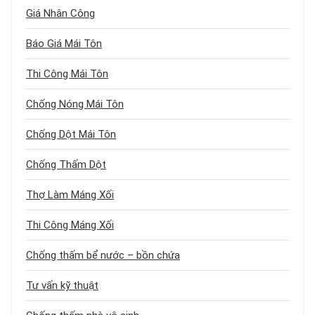
Giá Nhân Công
Báo Giá Mái Tôn
Thi Công Mái Tôn
Chống Nóng Mái Tôn
Chống Dột Mái Tôn
Chống Thấm Dột
Thợ Làm Máng Xối
Thi Công Máng Xối
Chống thấm bể nước – bồn chứa
Tư vấn kỹ thuật