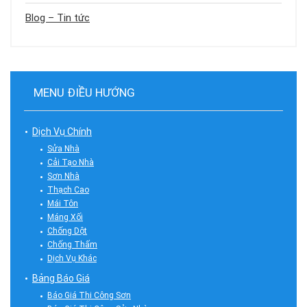
Blog – Tin tức
MENU ĐIỀU HƯỚNG
Dịch Vụ Chính
Sửa Nhà
Cải Tạo Nhà
Sơn Nhà
Thạch Cao
Mái Tôn
Máng Xối
Chống Dột
Chống Thấm
Dịch Vụ Khác
Bảng Báo Giá
Báo Giá Thi Công Sơn