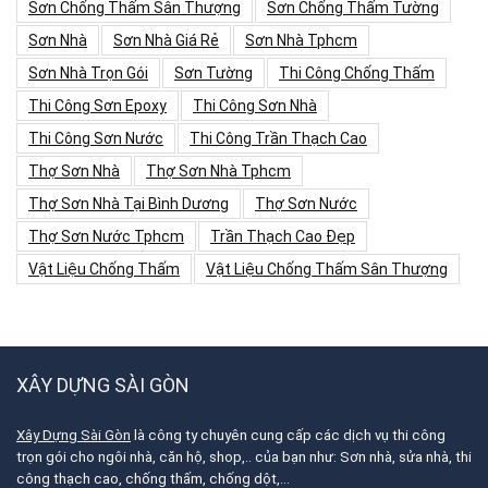
Sơn Chống Thấm Sân Thượng
Sơn Chống Thấm Tường
Sơn Nhà
Sơn Nhà Giá Rẻ
Sơn Nhà Tphcm
Sơn Nhà Trọn Gói
Sơn Tường
Thi Công Chống Thấm
Thi Công Sơn Epoxy
Thi Công Sơn Nhà
Thi Công Sơn Nước
Thi Công Trần Thạch Cao
Thợ Sơn Nhà
Thợ Sơn Nhà Tphcm
Thợ Sơn Nhà Tại Bình Dương
Thợ Sơn Nước
Thợ Sơn Nước Tphcm
Trần Thạch Cao Đẹp
Vật Liệu Chống Thấm
Vật Liệu Chống Thấm Sân Thượng
XÂY DỰNG SÀI GÒN
Xây Dựng Sài Gòn
là công ty chuyên cung cấp các dịch vụ thi công
trọn gói cho ngôi nhà, căn hộ, shop,.. của bạn như: Sơn nhà, sửa nhà, thi
công thạch cao, chống thấm, chống dột,…