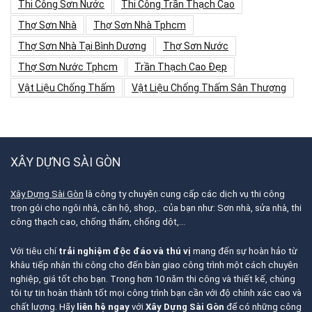
Thi Công Sơn Nước
Thi Công Trần Thạch Cao
Thợ Sơn Nhà
Thợ Sơn Nhà Tphcm
Thợ Sơn Nhà Tại Bình Dương
Thợ Sơn Nước
Thợ Sơn Nước Tphcm
Trần Thạch Cao Đẹp
Vật Liệu Chống Thấm
Vật Liệu Chống Thấm Sân Thượng
XÂY DỰNG SÀI GÒN
Xây Dựng Sài Gòn
là công ty chuyên cung cấp các dịch vụ thi công
trọn gói cho ngôi nhà, căn hộ, shop,.. của bạn như: Sơn nhà, sửa nhà, thi
công thạch cao, chống thấm, chống dột,…
Với tiêu chí
trải nghiệm độc đáo và thú vị
mang đến sự hoàn hảo từ
khâu tiếp nhận thi công cho đến bàn giao công trình một cách chuyên
nghiệp, giá tốt cho bạn. Trong hơn 10 năm thi công và thiết kế, chúng
tôi tự tin hoàn thành tốt mọi công trình bạn cần với độ chính xác cao và
chất lượng. Hãy
liên hệ ngay
với
Xây Dựng Sài Gòn
để có những công