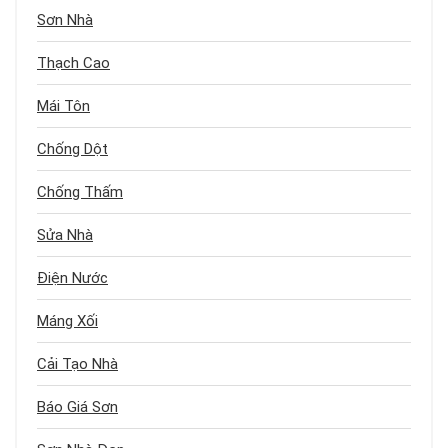
Sơn Nhà
Thạch Cao
Mái Tôn
Chống Dột
Chống Thấm
Sửa Nhà
Điện Nước
Máng Xối
Cải Tạo Nhà
Báo Giá Sơn