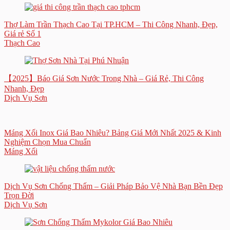
Thợ Làm Trần Thạch Cao Tại TP.HCM – Thi Công Nhanh, Đẹp,
Giá rẻ Số 1
Thạch Cao
【2025】Báo Giá Sơn Nước Trong Nhà – Giá Rẻ, Thi Công
Nhanh, Đẹp
Dịch Vụ Sơn
Máng Xối Inox Giá Bao Nhiêu? Bảng Giá Mới Nhất 2025 & Kinh
Nghiệm Chọn Mua Chuẩn
Máng Xối
Dịch Vụ Sơn Chống Thấm – Giải Pháp Bảo Vệ Nhà Bạn Bền Đẹp
Trọn Đời
Dịch Vụ Sơn