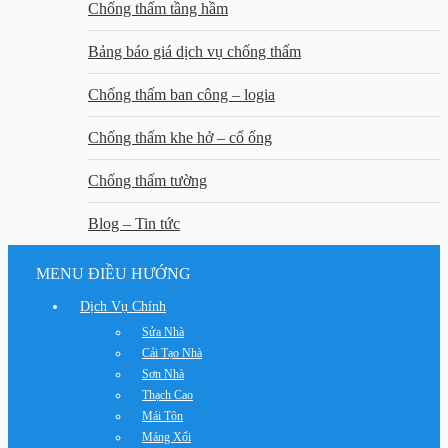
Chống thấm tầng hầm
Bảng báo giá dịch vụ chống thấm
Chống thấm ban công – logia
Chống thấm khe hở – cổ ống
Chống thấm tường
Blog – Tin tức
MENU ĐIỀU HƯỚNG
Dịch Vụ Chính
Sửa Nhà
Cải Tạo Nhà
Sơn Nhà
Thạch Cao
Mái Tôn
Máng Xối