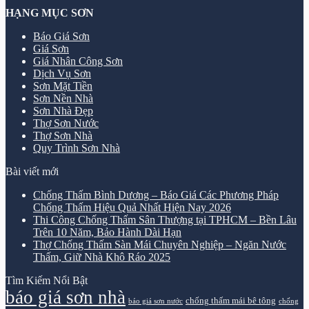
HẠNG MỤC SƠN
Báo Giá Sơn
Giá Sơn
Giá Nhân Công Sơn
Dịch Vụ Sơn
Sơn Mặt Tiền
Sơn Nền Nhà
Sơn Nhà Đẹp
Thợ Sơn Nước
Thợ Sơn Nhà
Quy Trình Sơn Nhà
Bài viết mới
Chống Thấm Bình Dương – Báo Giá Các Phương Pháp
Chống Thấm Hiệu Quả Nhất Hiện Nay 2026
Thi Công Chống Thấm Sân Thượng tại TPHCM – Bền Lâu
Trên 10 Năm, Bảo Hành Dài Hạn
Thợ Chống Thấm Sàn Mái Chuyên Nghiệp – Ngăn Nước
Thấm, Giữ Nhà Khô Ráo 2025
Tìm Kiếm Nổi Bật
báo giá sơn nhà
chống thấm mái bê tông
báo giá sơn nước
chống