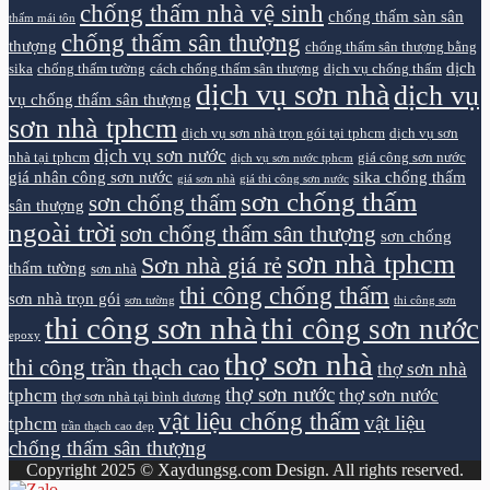
chống thấm nhà vệ sinh
chống thấm sàn sân
thấm mái tôn
chống thấm sân thượng
thượng
chống thấm sân thượng bằng
dịch
sika
chống thấm tường
cách chống thấm sân thượng
dịch vụ chống thấm
dịch vụ sơn nhà
dịch vụ
vụ chống thấm sân thượng
sơn nhà tphcm
dịch vụ sơn nhà trọn gói tại tphcm
dịch vụ sơn
dịch vụ sơn nước
nhà tại tphcm
giá công sơn nước
dịch vụ sơn nước tphcm
giá nhân công sơn nước
sika chống thấm
giá sơn nhà
giá thi công sơn nước
sơn chống thấm
sơn chống thấm
sân thượng
ngoài trời
sơn chống thấm sân thượng
sơn chống
sơn nhà tphcm
Sơn nhà giá rẻ
thấm tường
sơn nhà
thi công chống thấm
sơn nhà trọn gói
sơn tường
thi công sơn
thi công sơn nhà
thi công sơn nước
epoxy
thợ sơn nhà
thi công trần thạch cao
thợ sơn nhà
thợ sơn nước
tphcm
thợ sơn nước
thợ sơn nhà tại bình dương
vật liệu chống thấm
vật liệu
tphcm
trần thạch cao đẹp
chống thấm sân thượng
Copyright 2025 © Xaydungsg.com Design. All rights reserved.