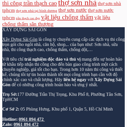
thợ sơn nhà
thi công trần thạch cao
thợ sơn nhà
thợ sơn nước
tphcm
thợ sơn nước
thợ sơn nhà tại bình dương
vật liệu chống thấm
vật liệu
tphcm
trần thạch cao đẹp
chống thấm sân thượng
XÂY DỰNG SÀI GÒN
Xây Dựng Sài Gòn
là công ty chuyên cung cấp các dịch vụ thi công
trọn gói cho ngôi nhà, căn hộ, shop,.. của bạn như: Sơn nhà, sửa
nhà, thi công thạch cao, chống thấm, chống dột,…
Với tiêu chí
trải nghiệm độc đáo và thú vị
mang đến sự hoàn hảo
từ khâu tiếp nhận thi công cho đến bàn giao công trình một cách
chuyên nghiệp, giá tốt cho bạn. Trong hơn 10 năm thi công và thiết
kế, chúng tôi tự tin hoàn thành tốt mọi công trình bạn cần với độ
chính xác cao và chất lượng. Hãy
liên hệ ngay
với
Xây Dựng Sài
Gòn
để có những công trình hoàn hảo và ưng ý nhất.
Trụ Sở:
177 Đường Trần Thị Trọng, Khu Phố 8, Phường Tân Sơn,
TpHCM
Cơ Sở 2:
05 Phùng Hưng, Khu phố 1, Quận 5, Hồ Chí Minh
Hotline:
0961 894 472
Zalo:
0961 894 472