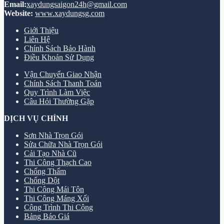
Email:
xaydungsaigon24h@gmail.com
Website:
www.xaydungsg.com
Giới Thiệu
Liên Hệ
Chính Sách Bảo Hành
Điều Khoản Sử Dụng
Vận Chuyển Giao Nhận
Chính Sách Thanh Toán
Quy Trình Làm Việc
Câu Hỏi Thường Gặp
DỊCH VỤ CHÍNH
Sơn Nhà Trọn Gói
Sửa Chữa Nhà Trọn Gói
Cải Tạo Nhà Cũ
Thi Công Thạch Cao
Chống Thấm
Chống Dột
Thi Công Mái Tôn
Thi Công Máng Xối
Công Trình Thi Công
Bảng Báo Giá