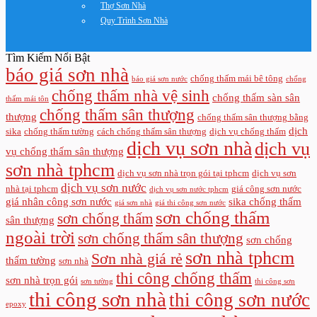
Thợ Sơn Nhà
Quy Trình Sơn Nhà
Tìm Kiếm Nổi Bật
báo giá sơn nhà
chống thấm mái bê tông
báo giá sơn nước
chống
chống thấm nhà vệ sinh
chống thấm sàn sân
thấm mái tôn
chống thấm sân thượng
thượng
chống thấm sân thượng bằng
dịch
sika
chống thấm tường
cách chống thấm sân thượng
dịch vụ chống thấm
dịch vụ sơn nhà
dịch vụ
vụ chống thấm sân thượng
sơn nhà tphcm
dịch vụ sơn nhà trọn gói tại tphcm
dịch vụ sơn
dịch vụ sơn nước
nhà tại tphcm
giá công sơn nước
dịch vụ sơn nước tphcm
giá nhân công sơn nước
sika chống thấm
giá sơn nhà
giá thi công sơn nước
sơn chống thấm
sơn chống thấm
sân thượng
ngoài trời
sơn chống thấm sân thượng
sơn chống
sơn nhà tphcm
Sơn nhà giá rẻ
thấm tường
sơn nhà
thi công chống thấm
sơn nhà trọn gói
sơn tường
thi công sơn
thi công sơn nhà
thi công sơn nước
epoxy