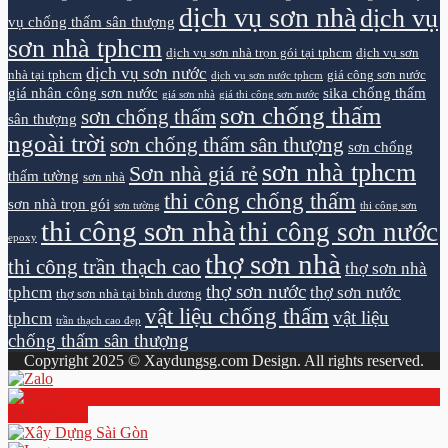
dịch vụ sơn nhà
dịch vụ
vụ chống thấm sân thượng
sơn nhà tphcm
dịch vụ sơn nhà trọn gói tại tphcm
dịch vụ sơn
dịch vụ sơn nước
nhà tại tphcm
giá công sơn nước
dịch vụ sơn nước tphcm
giá nhân công sơn nước
sika chống thấm
giá sơn nhà
giá thi công sơn nước
sơn chống thấm
sơn chống thấm
sân thượng
ngoài trời
sơn chống thấm sân thượng
sơn chống
sơn nhà tphcm
Sơn nhà giá rẻ
thấm tường
sơn nhà
thi công chống thấm
sơn nhà trọn gói
sơn tường
thi công sơn
thi công sơn nhà
thi công sơn nước
epoxy
thợ sơn nhà
thi công trần thạch cao
thợ sơn nhà
thợ sơn nước
tphcm
thợ sơn nước
thợ sơn nhà tại bình dương
vật liệu chống thấm
vật liệu
tphcm
trần thạch cao đẹp
chống thấm sân thượng
Copyright 2025 © Xaydungsg.com Design. All rights reserved.
0961894472