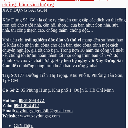
chống thấm sân thượng
XÂY DỰNG SÀI GÒN
Xây Dựng Sài Gòn
là công ty chuyên cung cấp các dịch vụ thi công
trọn gói cho ngôi nhà, căn hộ, shop,.. của bạn như: Sơn nhà, sửa
nhà, thi công thạch cao, chống thấm, chống dột,…
Với tiêu chí
trải nghiệm độc đáo và thú vị
mang đến sự hoàn hảo
từ khâu tiếp nhận thi công cho đến bàn giao công trình một cách
chuyên nghiệp, giá tốt cho bạn. Trong hơn 10 năm thi công và thiết
kế, chúng tôi tự tin hoàn thành tốt mọi công trình bạn cần với độ
chính xác cao và chất lượng. Hãy
liên hệ ngay
với
Xây Dựng Sài
Gòn
để có những công trình hoàn hảo và ưng ý nhất.
Trụ Sở:
177 Đường Trần Thị Trọng, Khu Phố 8, Phường Tân Sơn,
TpHCM
Cơ Sở 2:
05 Phùng Hưng, Khu phố 1, Quận 5, Hồ Chí Minh
Hotline:
0961 894 472
Zalo:
0961 894 472
Email:
xaydungsaigon24h@gmail.com
Website:
www.xaydungsg.com
Giới Thiệu