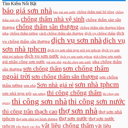
Tìm Kiếm Nổi Bật
báo giá sơn nhà
chống thấm mái bê tông
báo giá sơn nước
chống
chống thấm nhà vệ sinh
chống thấm sàn sân
thấm mái tôn
chống thấm sân thượng
thượng
chống thấm sân thượng bằng
dịch
sika
chống thấm tường
cách chống thấm sân thượng
dịch vụ chống thấm
dịch vụ sơn nhà
dịch vụ
vụ chống thấm sân thượng
sơn nhà tphcm
dịch vụ sơn nhà trọn gói tại tphcm
dịch vụ sơn
dịch vụ sơn nước
nhà tại tphcm
giá công sơn nước
dịch vụ sơn nước tphcm
giá nhân công sơn nước
sika chống thấm
giá sơn nhà
giá thi công sơn nước
sơn chống thấm
sơn chống thấm
sân thượng
ngoài trời
sơn chống thấm sân thượng
sơn chống
sơn nhà tphcm
Sơn nhà giá rẻ
thấm tường
sơn nhà
thi công chống thấm
sơn nhà trọn gói
sơn tường
thi công sơn
thi công sơn nhà
thi công sơn nước
epoxy
thợ sơn nhà
thi công trần thạch cao
thợ sơn nhà
thợ sơn nước
tphcm
thợ sơn nước
thợ sơn nhà tại bình dương
vật liệu chống thấm
vật liệu
tphcm
trần thạch cao đẹp