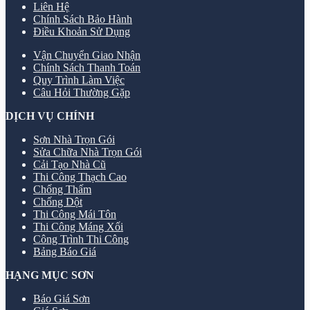
Liên Hệ
Chính Sách Bảo Hành
Điều Khoản Sử Dụng
Vận Chuyển Giao Nhận
Chính Sách Thanh Toán
Quy Trình Làm Việc
Câu Hỏi Thường Gặp
DỊCH VỤ CHÍNH
Sơn Nhà Trọn Gói
Sửa Chữa Nhà Trọn Gói
Cải Tạo Nhà Cũ
Thi Công Thạch Cao
Chống Thấm
Chống Dột
Thi Công Mái Tôn
Thi Công Máng Xối
Công Trình Thi Công
Bảng Báo Giá
HẠNG MỤC SƠN
Báo Giá Sơn