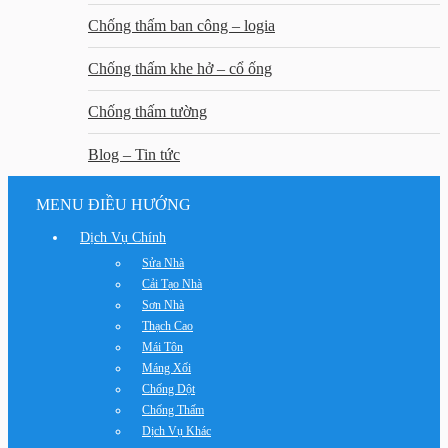
Chống thấm ban công – logia
Chống thấm khe hở – cổ ống
Chống thấm tường
Blog – Tin tức
MENU ĐIỀU HƯỚNG
Dịch Vụ Chính
Sửa Nhà
Cải Tạo Nhà
Sơn Nhà
Thạch Cao
Mái Tôn
Máng Xối
Chống Dột
Chống Thấm
Dịch Vụ Khác