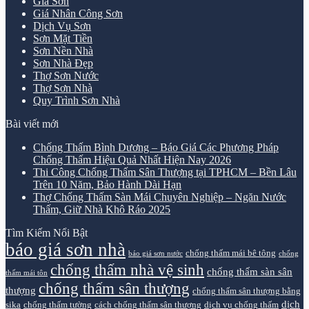
Giá Sơn
Giá Nhân Công Sơn
Dịch Vụ Sơn
Sơn Mặt Tiền
Sơn Nền Nhà
Sơn Nhà Đẹp
Thợ Sơn Nước
Thợ Sơn Nhà
Quy Trình Sơn Nhà
Bài viết mới
Chống Thấm Bình Dương – Báo Giá Các Phương Pháp
Chống Thấm Hiệu Quả Nhất Hiện Nay 2026
Thi Công Chống Thấm Sân Thượng tại TPHCM – Bền Lâu
Trên 10 Năm, Bảo Hành Dài Hạn
Thợ Chống Thấm Sàn Mái Chuyên Nghiệp – Ngăn Nước
Thấm, Giữ Nhà Khô Ráo 2025
Tìm Kiếm Nổi Bật
báo giá sơn nhà
chống thấm mái bê tông
báo giá sơn nước
chống
chống thấm nhà vệ sinh
chống thấm sàn sân
thấm mái tôn
chống thấm sân thượng
thượng
chống thấm sân thượng bằng
dịch
sika
chống thấm tường
cách chống thấm sân thượng
dịch vụ chống thấm