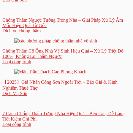
Chống Thấm Ngược Tường Trong Nhà – Giải Pháp Xử Lý Ẩm
Mốc Hiệu Quả Từ Gốc
Dịch vụ chống thấm
Chống Thấm Cổ Ống Nhà Vệ Sinh Hiệu Quả – Xử Lý Triệt Để
100%, Không Lo Thấm Ngược
Loại công trình
【2025】Giá Nhân Công Sơn Ngoài Trời – Báo Giá & Kinh
Nghiệm Thuê Thợ
Dịch Vụ Sơn
7 Cách Chống Thấm Tường Nhà Hiệu Quả – Bền Lâu, Dễ Làm,
Tiết Kiệm Chi Phí
Loại công trình