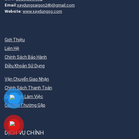
Email:
xaydungsaigon24h@gmail.com
Website:
www.xaydungsg.com
Giới Thiệu
Liên Hệ
Chính Sách Bảo Hành
Điều Khoản Sử Dụng
Vận Chuyển Giao Nhận
Chính Sách Thanh Toán
Quy Trình Làm Việc
Câu Hỏi Thường Gặp
DỊCH VỤ CHÍNH