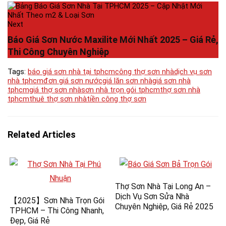
Next
Báo Giá Sơn Nước Maxilite Mới Nhất 2025 – Giá Rẻ,
Thi Công Chuyên Nghiệp
Tags:
báo giá sơn nhà tại tphcm
công thợ sơn nhà
dịch vụ sơn
nhà tphcm
đơn giá sơn nước
giá lăn sơn nhà
giá sơn nhà
tphcm
giá thợ sơn nhà
sơn nhà trọn gói tphcm
thợ sơn nhà
tphcm
thuê thợ sơn nhà
tiền công thợ sơn
Related Articles
Thợ Sơn Nhà Tại Long An –
Dịch Vụ Sơn Sửa Nhà
【2025】Sơn Nhà Trọn Gói
Chuyên Nghiệp, Giá Rẻ 2025
TPHCM – Thi Công Nhanh,
Đẹp, Giá Rẻ