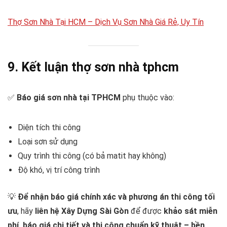
Thợ Sơn Nhà Tại HCM – Dịch Vụ Sơn Nhà Giá Rẻ, Uy Tín
9. Kết luận
thợ sơn nhà tphcm
✅
Báo giá sơn nhà tại TPHCM
phụ thuộc vào:
Diện tích thi công
Loại sơn sử dụng
Quy trình thi công (có bả matit hay không)
Độ khó, vị trí công trình
💡
Để nhận báo giá chính xác và phương án thi công tối
ưu
, hãy
liên hệ Xây Dựng Sài Gòn
để được
khảo sát miễn
phí, báo giá chi tiết và thi công chuẩn kỹ thuật – bền