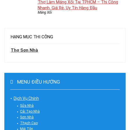
Thợ Làm Máng Xối Tại TPHCM – Thi Công
Nhanh, Giá Rẻ, Uy Tín Hàng Đầu
Máng Xối
HẠNG MỤC THI CÔNG
Thợ Sơn Nhà
MENU ĐIỀU HƯỚNG
Dịch Vụ Chính
Sửa Nhà
Cải Tạo Nhà
Sơn Nhà
Thạch Cao
Mái Tôn