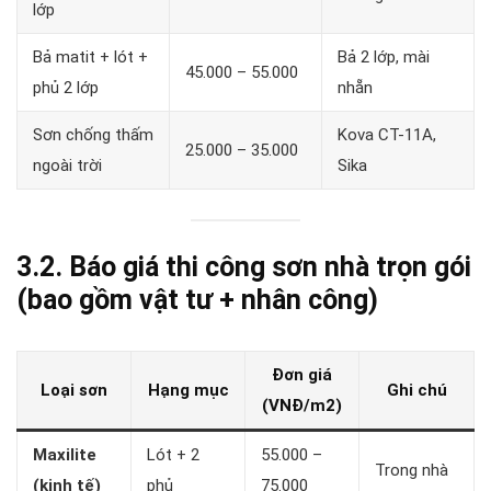
lớp
Bả matit + lót +
Bả 2 lớp, mài
45.000 – 55.000
phủ 2 lớp
nhẵn
Sơn chống thấm
Kova CT-11A,
25.000 – 35.000
ngoài trời
Sika
3.2. Báo giá thi công sơn nhà trọn gói
(bao gồm vật tư + nhân công)
Đơn giá
Loại sơn
Hạng mục
Ghi chú
(VNĐ/m2)
Maxilite
Lót + 2
55.000 –
Trong nhà
(kinh tế)
phủ
75.000