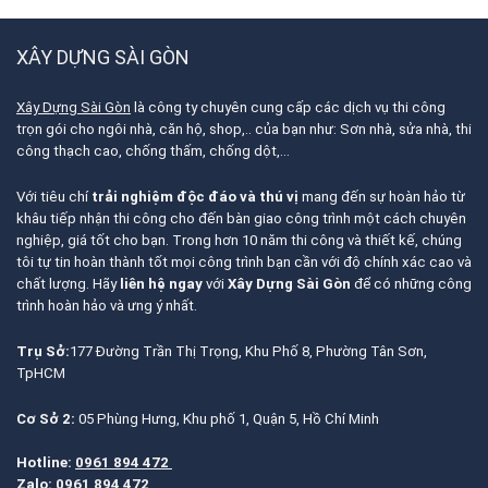
XÂY DỰNG SÀI GÒN
Xây Dựng Sài Gòn
là công ty chuyên cung cấp các dịch vụ thi công
trọn gói cho ngôi nhà, căn hộ, shop,.. của bạn như: Sơn nhà, sửa nhà, thi
công thạch cao, chống thấm, chống dột,…
Với tiêu chí
trải nghiệm độc đáo và thú vị
mang đến sự hoàn hảo từ
khâu tiếp nhận thi công cho đến bàn giao công trình một cách chuyên
nghiệp, giá tốt cho bạn. Trong hơn 10 năm thi công và thiết kế, chúng
tôi tự tin hoàn thành tốt mọi công trình bạn cần với độ chính xác cao và
chất lượng. Hãy
liên hệ ngay
với
Xây Dựng Sài Gòn
để có những công
trình hoàn hảo và ưng ý nhất.
Trụ Sở:
177 Đường Trần Thị Trọng, Khu Phố 8, Phường Tân Sơn,
TpHCM
Cơ Sở 2:
05 Phùng Hưng, Khu phố 1, Quận 5, Hồ Chí Minh
Hotline:
0961 894 472
Zalo:
0961 894 472