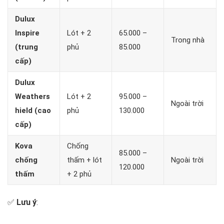
Dulux
Inspire
Lót + 2
65.000 –
Trong nhà
(trung
phủ
85.000
cấp)
Dulux
Weathers
Lót + 2
95.000 –
Ngoài trời
hield (cao
phủ
130.000
cấp)
Kova
Chống
85.000 –
chống
thấm + lót
Ngoài trời
120.000
thấm
+ 2 phủ
✅
Lưu ý
: