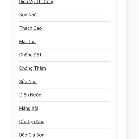
Dịch Vụ Thi Công
Sơn Nhà
Thạch Cao
Mái Tôn
Chống Dột
Chống Thấm
Sửa Nhà
Điện Nước
Máng Xối
Cải Tạo Nhà
Báo Giá Sơn