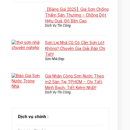
【Bảng Giá 2025】Giá Sơn Chống
Thấm Sân Thượng – Chống Dột
Hiệu Quả, Độ Bền Cao
Dịch Vụ Thi Công
Sơn Lại Nhà Cũ Có Cần Sơn Lót
Không? Chuyên Gia Giải Đáp Chi
Tiết!
Sơn Nhà Đẹp
Giá Nhân Công Sơn Nước Theo
m2 Sàn Tại TP.HCM – Chi Tiết,
Minh Bạch, Tiết Kiệm Nhất!
Dịch Vụ Thi Công
Dịch vụ chính :