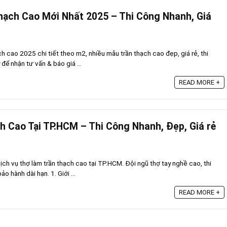
hạch Cao Mới Nhất 2025 – Thi Công Nhanh, Giá
ch cao 2025 chi tiết theo m2, nhiều mẫu trần thạch cao đẹp, giá rẻ, thi
để nhận tư vấn & báo giá ...
READ MORE +
 Cao Tại TP.HCM – Thi Công Nhanh, Đẹp, Giá rẻ
ch vụ thợ làm trần thạch cao tại TP.HCM. Đội ngũ thợ tay nghề cao, thi
o hành dài hạn. 1. Giới ...
READ MORE +