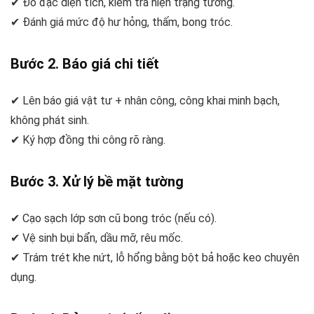
✔ Đo đạc diện tích, kiểm tra hiện trạng tường.
✔ Đánh giá mức độ hư hỏng, thấm, bong tróc.
Bước 2. Báo giá chi tiết
✔ Lên báo giá vật tư + nhân công, công khai minh bạch,
không phát sinh.
✔ Ký hợp đồng thi công rõ ràng.
Bước 3. Xử lý bề mặt tường
✔ Cạo sạch lớp sơn cũ bong tróc (nếu có).
✔ Vệ sinh bụi bẩn, dầu mỡ, rêu mốc.
✔ Trám trét khe nứt, lỗ hổng bằng bột bả hoặc keo chuyên
dụng.