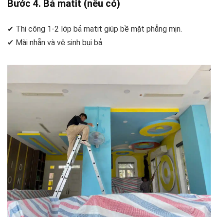
Bước 4. Bả matit (nếu có)
✔ Thi công 1-2 lớp bả matit giúp bề mặt phẳng mịn.
✔ Mài nhẵn và vệ sinh bụi bả.