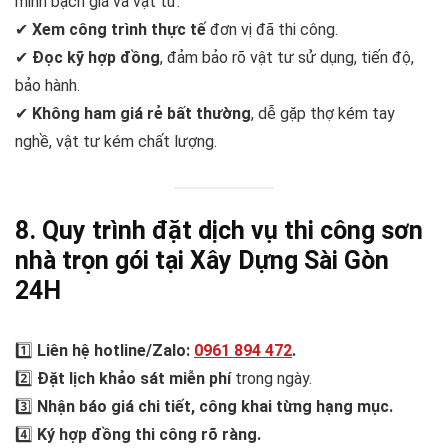
minh bạch giá và vật tư.
✔
Xem công trình thực tế
đơn vị đã thi công.
✔
Đọc kỹ hợp đồng
, đảm bảo rõ vật tư sử dụng, tiến độ,
bảo hành.
✔
Không ham giá rẻ bất thường
, dễ gặp thợ kém tay
nghề, vật tư kém chất lượng.
8. Quy trình đặt dịch vụ thi công sơn
nhà trọn gói tại Xây Dựng Sài Gòn
24H
1️⃣
Liên hệ hotline/Zalo:
0961 894 472
.
2️⃣
Đặt lịch khảo sát miễn phí
trong ngày.
3️⃣
Nhận báo giá chi tiết, công khai từng hạng mục.
4️⃣
Ký hợp đồng thi công rõ ràng.