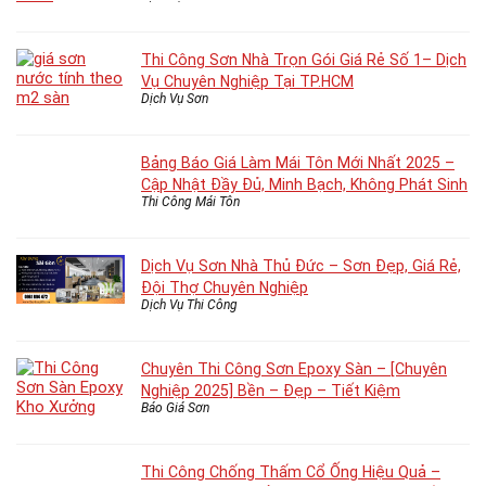
Thi Công Sơn Nhà Trọn Gói Giá Rẻ Số 1– Dịch
Vụ Chuyên Nghiệp Tại TP.HCM
Dịch Vụ Sơn
Bảng Báo Giá Làm Mái Tôn Mới Nhất 2025 –
Cập Nhật Đầy Đủ, Minh Bạch, Không Phát Sinh
Thi Công Mái Tôn
Dịch Vụ Sơn Nhà Thủ Đức – Sơn Đẹp, Giá Rẻ,
Đội Thợ Chuyên Nghiệp
Dịch Vụ Thi Công
Chuyên Thi Công Sơn Epoxy Sàn – [Chuyên
Nghiệp 2025] Bền – Đẹp – Tiết Kiệm
Báo Giá Sơn
Thi Công Chống Thấm Cổ Ống Hiệu Quả –