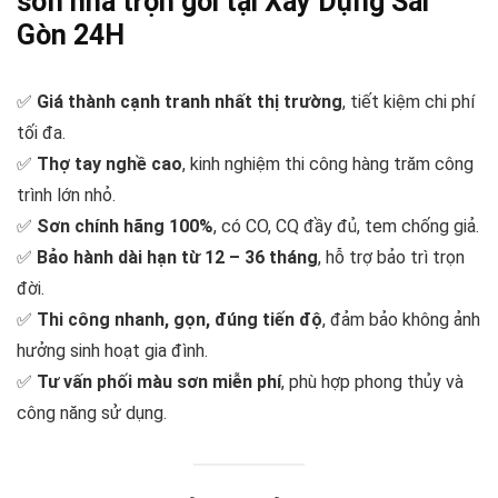
sơn nhà trọn gói tại Xây Dựng Sài
Gòn 24H
✅
Giá thành cạnh tranh nhất thị trường
, tiết kiệm chi phí
tối đa.
✅
Thợ tay nghề cao
, kinh nghiệm thi công hàng trăm công
trình lớn nhỏ.
✅
Sơn chính hãng 100%
, có CO, CQ đầy đủ, tem chống giả.
✅
Bảo hành dài hạn từ 12 – 36 tháng
, hỗ trợ bảo trì trọn
đời.
✅
Thi công nhanh, gọn, đúng tiến độ
, đảm bảo không ảnh
hưởng sinh hoạt gia đình.
✅
Tư vấn phối màu sơn miễn phí
, phù hợp phong thủy và
công năng sử dụng.