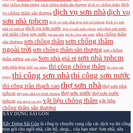
dịch
sika
chống thấm tường
cách chống thấm sân thượng
dịch vụ chống thấm
dịch vụ sơn nhà
dịch vụ
vụ chống thấm sân thượng
sơn nhà tphcm
dịch vụ sơn nhà trọn gói tại tphcm
dịch vụ sơn
dịch vụ sơn nước
nhà tại tphcm
giá công sơn nước
dịch vụ sơn nước tphcm
giá nhân công sơn nước
sika chống thấm
giá sơn nhà
giá thi công sơn nước
sơn chống thấm
sơn chống thấm
sân thượng
ngoài trời
sơn chống thấm sân thượng
sơn chống
sơn nhà tphcm
Sơn nhà giá rẻ
thấm tường
sơn nhà
thi công chống thấm
sơn nhà trọn gói
sơn tường
thi công sơn
thi công sơn nhà
thi công sơn nước
epoxy
thợ sơn nhà
thi công trần thạch cao
thợ sơn nhà
thợ sơn nước
tphcm
thợ sơn nước
thợ sơn nhà tại bình dương
vật liệu chống thấm
vật liệu
tphcm
trần thạch cao đẹp
chống thấm sân thượng
XÂY DỰNG SÀI GÒN
Xây Dựng Sài Gòn
là công ty chuyên cung cấp các dịch vụ thi công
trọn gói cho ngôi nhà, căn hộ, shop,.. của bạn như: Sơn nhà, sửa