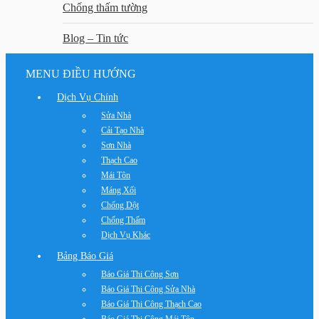
Chống thấm tường
Blog – Tin tức
MENU ĐIỀU HƯỚNG
Dịch Vụ Chính
Sửa Nhà
Cải Tạo Nhà
Sơn Nhà
Thạch Cao
Mái Tôn
Máng Xối
Chống Dột
Chống Thấm
Dịch Vụ Khác
Bảng Báo Giá
Báo Giá Thi Công Sơn
Báo Giá Thi Công Sửa Nhà
Báo Giá Thi Công Thạch Cao