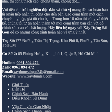
nhà, thi công thạch cao, chống thấm, chống dột,…
Với tiêu chí
trải nghiệm độc đáo và thú vị
mang đến sự hoàn hảo
từ khâu tiếp nhận thi công cho đến bàn giao công trình một cách
chuyên nghiệp, giá tốt cho bạn. Trong hơn 10 năm thi công và thiết
kế, chúng tôi tự tin hoàn thành tốt mọi công trình bạn cần với độ
chính xác cao và chất lượng. Hãy
liên hệ ngay
với
Xây Dựng Sài
Gòn
để có những công trình hoàn hảo và ưng ý nhất.
Trụ Sở:
177 Đường Trần Thị Trọng, Khu Phố 8, Phường Tân Sơn,
TpHCM
Cơ Sở 2:
05 Phùng Hưng, Khu phố 1, Quận 5, Hồ Chí Minh
Hotline:
0961 894 472
Zalo:
0961 894 472
Email:
xaydungsaigon24h@gmail.com
Website:
www.xaydungsg.com
Giới Thiệu
Liên Hệ
Chính Sách Bảo Hành
Điều Khoản Sử Dụng
Vận Chuyển Giao Nhận
Chính Sách Thanh Toán