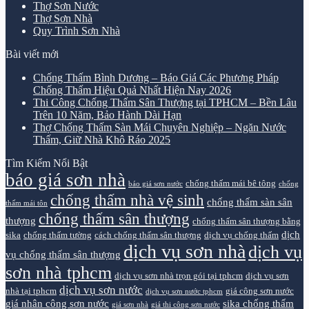
Thợ Sơn Nước
Thợ Sơn Nhà
Quy Trình Sơn Nhà
Bài viết mới
Chống Thấm Bình Dương – Báo Giá Các Phương Pháp
Chống Thấm Hiệu Quả Nhất Hiện Nay 2026
Thi Công Chống Thấm Sân Thượng tại TPHCM – Bền Lâu
Trên 10 Năm, Bảo Hành Dài Hạn
Thợ Chống Thấm Sàn Mái Chuyên Nghiệp – Ngăn Nước
Thấm, Giữ Nhà Khô Ráo 2025
Tìm Kiếm Nổi Bật
báo giá sơn nhà
chống thấm mái bê tông
báo giá sơn nước
chống
chống thấm nhà vệ sinh
chống thấm sàn sân
thấm mái tôn
chống thấm sân thượng
thượng
chống thấm sân thượng bằng
dịch
sika
chống thấm tường
cách chống thấm sân thượng
dịch vụ chống thấm
dịch vụ sơn nhà
dịch vụ
vụ chống thấm sân thượng
sơn nhà tphcm
dịch vụ sơn nhà trọn gói tại tphcm
dịch vụ sơn
dịch vụ sơn nước
nhà tại tphcm
giá công sơn nước
dịch vụ sơn nước tphcm
giá nhân công sơn nước
sika chống thấm
giá sơn nhà
giá thi công sơn nước