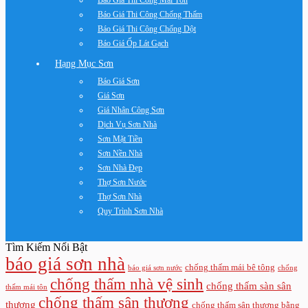
Báo Giá Thi Công Mái Tôn
Báo Giá Thi Công Chống Thấm
Báo Giá Thi Công Chống Dột
Báo Giá Ốp Lát Gạch
Hạng Mục Sơn
Báo Giá Sơn
Giá Sơn
Giá Nhân Công Sơn
Dịch Vụ Sơn Nhà
Sơn Mặt Tiền
Sơn Nền Nhà
Sơn Nhà Đẹp
Thợ Sơn Nước
Thợ Sơn Nhà
Quy Trình Sơn Nhà
Tìm Kiếm Nổi Bật
báo giá sơn nhà
chống thấm mái bê tông
báo giá sơn nước
chống
chống thấm nhà vệ sinh
chống thấm sàn sân
thấm mái tôn
chống thấm sân thượng
thượng
chống thấm sân thượng bằng