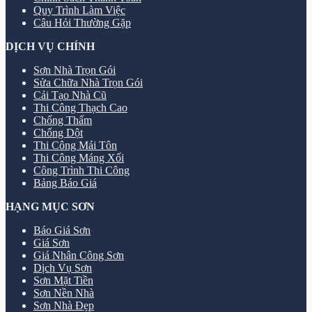
Quy Trình Làm Việc
Câu Hỏi Thường Gặp
DỊCH VỤ CHÍNH
Sơn Nhà Trọn Gói
Sửa Chữa Nhà Trọn Gói
Cải Tạo Nhà Cũ
Thi Công Thạch Cao
Chống Thấm
Chống Dột
Thi Công Mái Tôn
Thi Công Máng Xối
Công Trình Thi Công
Bảng Báo Giá
HẠNG MỤC SƠN
Báo Giá Sơn
Giá Sơn
Giá Nhân Công Sơn
Dịch Vụ Sơn
Sơn Mặt Tiền
Sơn Nền Nhà
Sơn Nhà Đẹp